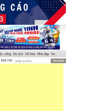
ộc sống
Du lịch
Số hóa
Nhà đẹp
Xe
8.928.730