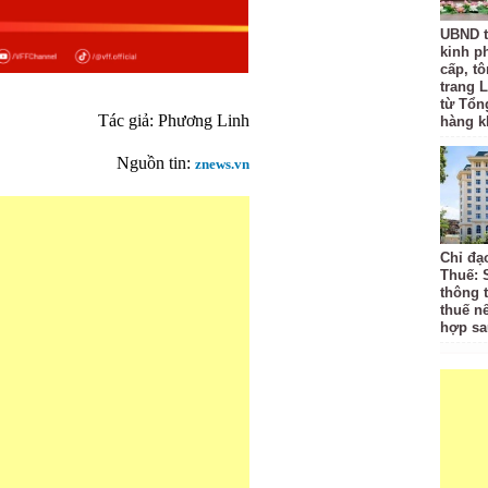
UBND t
kinh p
cấp, tô
trang L
từ Tổn
Tác giả: Phương Linh
hàng k
Nguồn tin:
znews.vn
Chỉ đạ
Thuế: 
thông 
thuế n
hợp sa