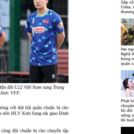
Sập côn
Cuba, 
thươn
Hai ng
Nghệ A
bỏng n
quán c
dẫn đội U22 Việt Nam sang Trung
 Ảnh: VFF.
Phát h
chuyện
ùng với đợt hội quân chuẩn bị cho
tôi đò
ia nên HLV Kim Sang-sik giao Đinh
sững s
tôi bu
cùng đội chuẩn bị cho chuyến tập