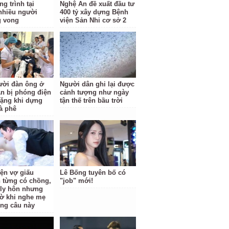
g trình tại
Nghệ An đề xuất đầu tư
nhiều người
400 tỷ xây dựng Bệnh
g vong
viện Sản Nhi cơ sở 2
ười đàn ông ở
Người dân ghi lại được
n bị phóng điện
cảnh tượng như ngày
ặng khi dựng
tận thế trên bầu trời
à phê
iện vợ giấu
Lê Bống tuyên bố có
 từng có chồng,
"job" mới!
i ly hôn nhưng
ờ khi nghe mẹ
ông câu này