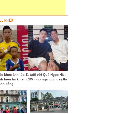
ỌC NHIỀU
ắc khoe ảnh lúc 11 tuổi với Quế Ngọc Hải:
nh hiện tại khiến CĐV ngỡ ngàng vì dậy thì
ành công