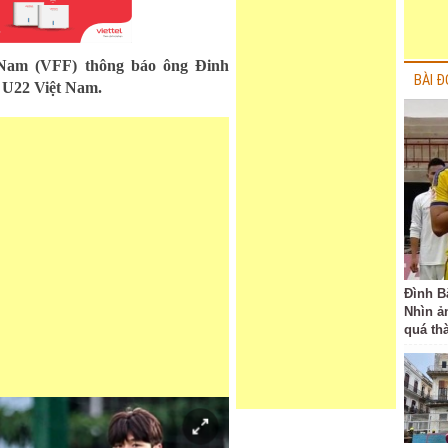
 Nam (VFF) thông báo ông Đinh
BÀI Đ
 U22 Việt Nam.
Đình B
Nhìn ả
quá th