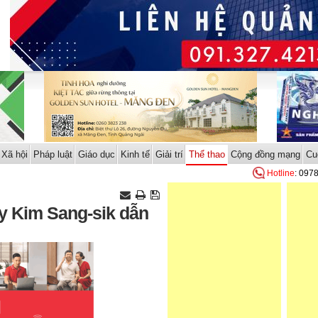
Xã hội
Pháp luật
Giáo dục
Kinh tế
Giải trí
Thể thao
Cộng đồng mạng
Cu
Hotline
: 097
y Kim Sang-sik dẫn