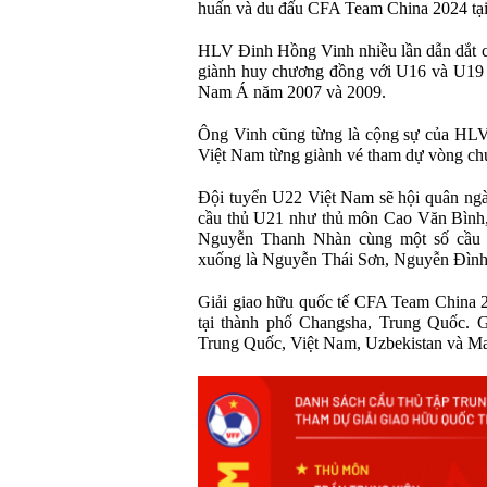
huấn và du đấu CFA Team China 2024 tạ
HLV Đinh Hồng Vinh nhiều lần dẫn dắt các
giành huy chương đồng với U16 và U19 V
Nam Á năm 2007 và 2009.
Ông Vinh cũng từng là cộng sự của HL
Việt Nam từng giành vé tham dự vòng c
Đội tuyển U22 Việt Nam sẽ hội quân ngày
cầu thủ U21 như thủ môn Cao Văn Bình,
Nguyễn Thanh Nhàn cùng một số cầu t
xuống là Nguyễn Thái Sơn, Nguyễn Đìn
Giải giao hữu quốc tế CFA Team China 20
tại thành phố Changsha, Trung Quốc. G
Trung Quốc, Việt Nam, Uzbekistan và Ma