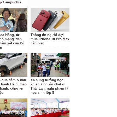
ặp Campuchia
oa Hồng, từ
Thông tin người đợi
 hồ mạng' đến
mua iPhone 18 Pro Max
hám xét của Bộ
nên biết
an
ỗ qua đêm ở khu
Xả súng trường học
 Thanh Hà bị tháo
khiến 7 người chết ở
 bánh, công an
Thái Lan, nghi phạm là
ộc
học sinh lớp 9