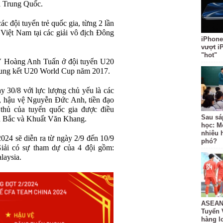
i Trung Quốc.
 đội tuyển trẻ quốc gia, từng 2 lần
iệt Nam tại các giải vô địch Đông
iPhone
vượt i
"hot"
V Hoàng Anh Tuấn ở đội tuyển U20
hung kết U20 World Cup năm 2017.
 30/8 với lực lượng chủ yếu là các
 hậu vệ Nguyễn Đức Anh, tiền đạo
hủ của tuyển quốc gia được điều
Sau sá
h Bắc và Khuất Văn Khang.
học: M
nhiêu 
24 sẽ diễn ra từ ngày 2/9 đến 10/9
phó?
iải có sự tham dự của 4 đội gồm:
laysia.
ASEAN 
Tuyển 
hàng lo