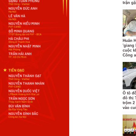
trận g
Huấn H
'giang
cuộc k
Công 
Ô tô đ
đô thị
trộm 2
vào cu