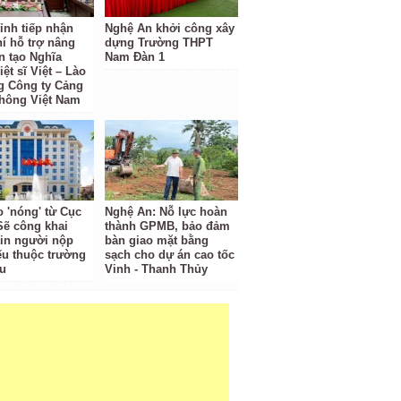
ỉnh tiếp nhận
Nghệ An khởi công xây
hí hỗ trợ nâng
dựng Trường THPT
n tạo Nghĩa
Nam Đàn 1
iệt sĩ Việt – Lào
g Công ty Cảng
hông Việt Nam
o 'nóng' từ Cục
Nghệ An: Nỗ lực hoàn
Sẽ công khai
thành GPMB, bảo đảm
tin người nộp
bàn giao mặt bằng
ếu thuộc trường
sạch cho dự án cao tốc
u
Vinh - Thanh Thủy