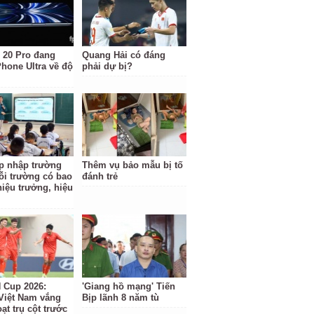
 20 Pro đang
Quang Hải có đáng
Phone Ultra về độ
phải dự bị?
p nhập trường
Thêm vụ bảo mẫu bị tố
ỗi trường có bao
đánh trẻ
hiệu trưởng, hiệu
Cup 2026:
'Giang hồ mạng' Tiến
Việt Nam vắng
Bịp lãnh 8 năm tù
ạt trụ cột trước