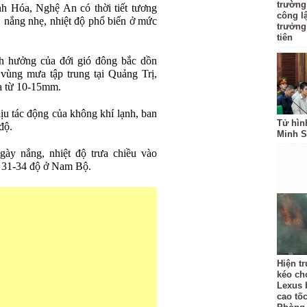
trường
h Hóa, Nghệ An có thời tiết tương
công l
 nắng nhẹ, nhiệt độ phổ biến ở mức
trưởng
tiên
h hưởng của đới gió đông bắc dồn
vùng mưa tập trung tại Quảng Trị,
a từ 10-15mm.
ịu tác động của không khí lạnh, ban
Tử hìn
độ.
Minh S
ày nắng, nhiệt độ trưa chiều vào
 31-34 độ ở Nam Bộ.
Hiện t
kéo ch
Lexus 
cao tốc