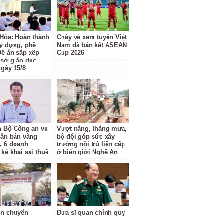
Hóa: Hoàn thành
Cháy vé xem tuyển Việt
ây dựng, phê
Nam đá bán kết ASEAN
Đề án sắp xếp
Cup 2026
 sở giáo dục
ngày 15/8
 Bộ Công an vụ
Vượt nắng, thắng mưa,
hân bán vàng
bộ đội góp sức xây
ỉ, 6 doanh
trường nội trú liên cấp
kê khai sai thuế
ở biên giới Nghệ An
n chuyển
Đưa sĩ quan chính quy