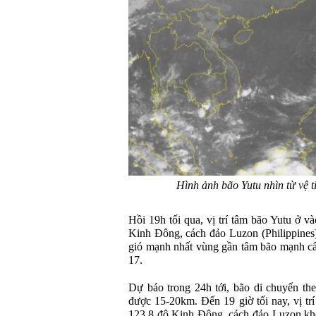
Hình ảnh bão Yutu nhìn từ vệ 
Hồi 19h tối qua, vị trí tâm bão Yutu ở 
Kinh Đông, cách đảo Luzon (Philippine
gió mạnh nhất vùng gần tâm bão mạnh cấp
17.
Dự báo trong 24h tới, bão di chuyển t
được 15-20km. Đến 19 giờ tối nay, vị tr
123,8 độ Kinh Đông, cách đảo Luzon kh