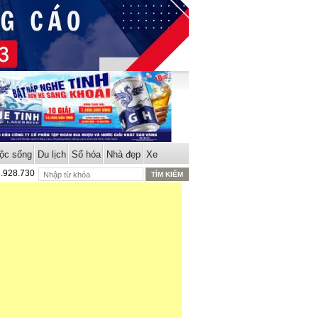
ộc sống
Du lịch
Số hóa
Nhà đẹp
Xe
8.928.730