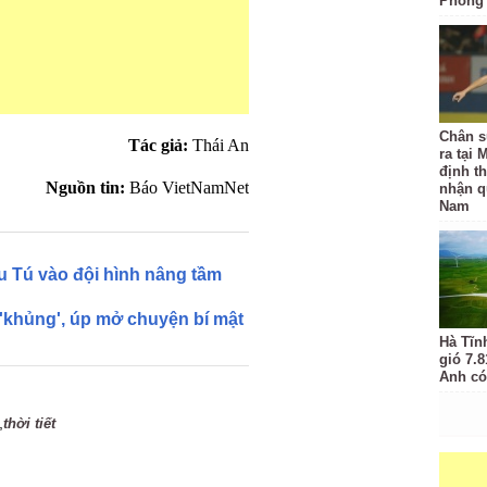
Phòng
Chân sú
Tác giả:
Thái An
ra tại 
định t
Nguồn tin:
Báo VietNamNet
nhận q
Nam
 Tú vào đội hình nâng tầm
khủng', úp mở chuyện bí mật
Hà Tĩn
gió 7.
Anh có
,
thời tiết