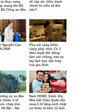
 tư thục sang
về cấp xã, chức danh
ập mang tên Bộ
chính trị viên sẽ thế
 Bộ Công an đầu
nào?
h Nguyễn Cao
Phụ nữ càng khôn
N 2000
càng phải nhớ: Có 3
điều tuyệt đối đừng
làm với chồng, kẻo tự
tay làm hao vận may
của gia đình
rường vụ xe đầu
Nam NSND, Giám đốc
ở nhiều ô tô
Nhà hát Chèo Quân đội
bốc cháy trên
mua ô tô tặng sinh nhật
 Hà Nội - Hải
vợ thiếu tá kém 12 tuổi