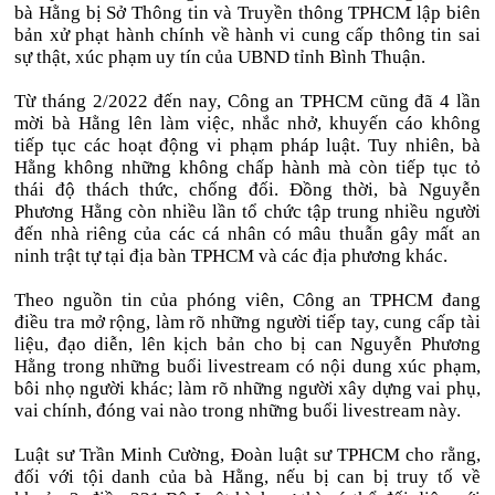
bà Hằng bị Sở Thông tin và Truyền thông TPHCM lập biên
bản xử phạt hành chính về hành vi cung cấp thông tin sai
sự thật, xúc phạm uy tín của UBND tỉnh Bình Thuận.
Từ tháng 2/2022 đến nay, Công an TPHCM cũng đã 4 lần
mời bà Hằng lên làm việc, nhắc nhở, khuyến cáo không
tiếp tục các hoạt động vi phạm pháp luật. Tuy nhiên, bà
Hằng không những không chấp hành mà còn tiếp tục tỏ
thái độ thách thức, chống đối. Đồng thời, bà Nguyễn
Phương Hằng còn nhiều lần tổ chức tập trung nhiều người
đến nhà riêng của các cá nhân có mâu thuẫn gây mất an
ninh trật tự tại địa bàn TPHCM và các địa phương khác.
Theo nguồn tin của phóng viên, Công an TPHCM đang
điều tra mở rộng, làm rõ những người tiếp tay, cung cấp tài
liệu, đạo diễn, lên kịch bản cho bị can Nguyễn Phương
Hằng trong những buổi livestream có nội dung xúc phạm,
bôi nhọ người khác; làm rõ những người xây dựng vai phụ,
vai chính, đóng vai nào trong những buổi livestream này.
Luật sư Trần Minh Cường, Đoàn luật sư TPHCM cho rằng,
đối với tội danh của bà Hằng, nếu bị can bị truy tố về