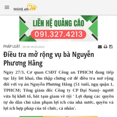
PHÁP LUẬT
06:58 28-03-2022
Điều tra mở rộng vụ bà Nguyễn
Phương Hằng
Ngày 27/3, Cơ quan CSĐT Công an TPHCM đang tiếp
tục lấy lời khai, thu thập chứng cứ để điều tra mở rộng
đối với vụ án Nguyễn Phương Hằng (51 tuổi, ngụ quận 1,
TPHCM; Tổng giám đốc Công ty CP Đại Nam)- người
vừa bị khởi tố, bắt tạm giam về tội ' Lợi dụng các quyền
tự do dân chủ xâm phạm lợi ích của nhà nước, quyền và
lợi ích hợp pháp của tổ chức, cá nhân'.