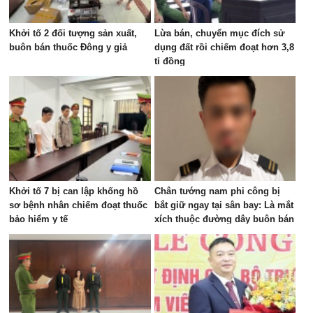
Khởi tố 2 đối tượng sản xuất,
Lừa bán, chuyển mục đích sử
buôn bán thuốc Đông y giả
dụng đất rồi chiếm đoạt hơn 3,8
tỉ đồng
Khởi tố 7 bị can lập khống hồ
Chân tướng nam phi công bị
sơ bệnh nhân chiếm đoạt thuốc
bắt giữ ngay tại sân bay: Là mắt
bảo hiểm y tế
xích thuộc đường dây buôn bán
ma túy quốc tế