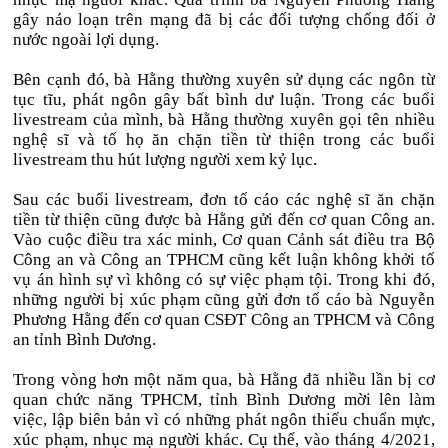
gây náo loạn trên mạng đã bị các đối tượng chống đối ở
nước ngoài lợi dụng.
Bên cạnh đó, bà Hằng thường xuyên sử dụng các ngôn từ
tục tĩu, phát ngôn gây bất bình dư luận. Trong các buổi
livestream của mình, bà Hằng thường xuyên gọi tên nhiều
nghệ sĩ và tố họ ăn chặn tiền từ thiện trong các buổi
livestream thu hút lượng người xem kỷ lục.
Sau các buổi livestream, đơn tố cáo các nghệ sĩ ăn chặn
tiền từ thiện cũng được bà Hằng gửi đến cơ quan Công an.
Vào cuộc điều tra xác minh, Cơ quan Cảnh sát điều tra Bộ
Công an và Công an TPHCM cũng kết luận không khởi tố
vụ án hình sự vì không có sự việc phạm tội. Trong khi đó,
những người bị xúc phạm cũng gửi đơn tố cáo bà Nguyễn
Phương Hằng đến cơ quan CSĐT Công an TPHCM và Công
an tỉnh Bình Dương.
Trong vòng hơn một năm qua, bà Hằng đã nhiều lần bị cơ
quan chức năng TPHCM, tỉnh Bình Dương mời lên làm
việc, lập biên bản vì có những phát ngôn thiếu chuẩn mực,
xúc phạm, nhục mạ người khác. Cụ thể, vào tháng 4/2021,