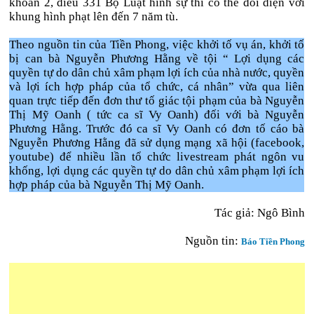
khoản 2, điều 331 Bộ Luật hình sự thì có thể đối diện với
khung hình phạt lên đến 7 năm tù.
Theo nguồn tin của Tiền Phong, việc khởi tố vụ án, khởi tố
bị can bà Nguyễn Phương Hằng về tội “ Lợi dụng các
quyền tự do dân chủ xâm phạm lợi ích của nhà nước, quyền
và lợi ích hợp pháp của tổ chức, cá nhân” vừa qua liên
quan trực tiếp đến đơn thư tố giác tội phạm của bà Nguyễn
Thị Mỹ Oanh ( tức ca sĩ Vy Oanh) đối với bà Nguyễn
Phương Hằng. Trước đó ca sĩ Vy Oanh có đơn tố cáo bà
Nguyễn Phương Hằng đã sử dụng mạng xã hội (facebook,
youtube) để nhiều lần tổ chức livestream phát ngôn vu
khống, lợi dụng các quyền tự do dân chủ xâm phạm lợi ích
hợp pháp của bà Nguyễn Thị Mỹ Oanh.
Tác giả: Ngô Bình
Nguồn tin:
Báo Tiền Phong