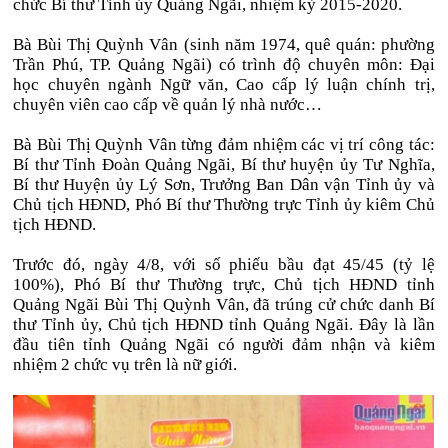
chức Bí thư Tỉnh ủy Quảng Ngãi, nhiệm kỳ 2015-2020.
Bà Bùi Thị Quỳnh Vân (sinh năm 1974, quê quán: phường
Trần Phú, TP. Quảng Ngãi) có trình độ chuyên môn: Đại
học chuyên ngành Ngữ văn, Cao cấp lý luận chính trị,
chuyên viên cao cấp về quản lý nhà nước…
Bà Bùi Thị Quỳnh Vân từng đảm nhiệm các vị trí công tác:
Bí thư Tỉnh Đoàn Quảng Ngãi, Bí thư huyện ủy Tư Nghĩa,
Bí thư Huyện ủy Lý Sơn, Trưởng Ban Dân vận Tỉnh ủy và
Chủ tịch HĐND, Phó Bí thư Thường trực Tỉnh ủy kiêm Chủ
tịch HĐND.
Trước đó, ngày 4/8, với số phiếu bầu đạt 45/45 (tỷ lệ
100%), Phó Bí thư Thường trực, Chủ tịch HĐND tỉnh
Quảng Ngãi Bùi Thị Quỳnh Vân, đã trúng cử chức danh Bí
thư Tỉnh ủy, Chủ tịch HĐND tỉnh Quảng Ngãi. Đây là lần
đầu tiên tỉnh Quảng Ngãi có người đảm nhận và kiêm
nhiệm 2 chức vụ trên là nữ giới.