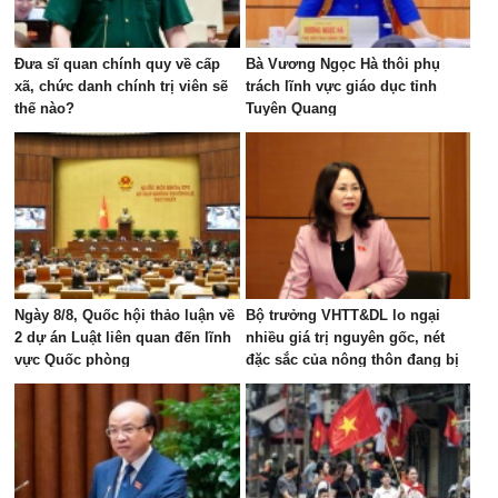
Đưa sĩ quan chính quy về cấp
Bà Vương Ngọc Hà thôi phụ
xã, chức danh chính trị viên sẽ
trách lĩnh vực giáo dục tỉnh
thế nào?
Tuyên Quang
Ngày 8/8, Quốc hội thảo luận về
Bộ trưởng VHTT&DL lo ngại
2 dự án Luật liên quan đến lĩnh
nhiều giá trị nguyên gốc, nét
vực Quốc phòng
đặc sắc của nông thôn đang bị
"bê tông hóa"