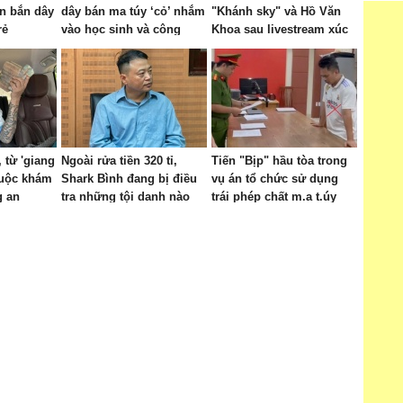
n bắn dây
dây bán ma túy ‘cỏ’ nhắm
"Khánh sky" và Hồ Văn
rẻ
vào học sinh và công
Khoa sau livestream xúc
nhân
phạm nhau
 từ 'giang
Ngoài rửa tiền 320 tỉ,
Tiến "Bịp" hầu tòa trong
cuộc khám
Shark Bình đang bị điều
vụ án tổ chức sử dụng
g an
tra những tội danh nào
trái phép chất m.a t.úy
trong hai vụ án lớn?