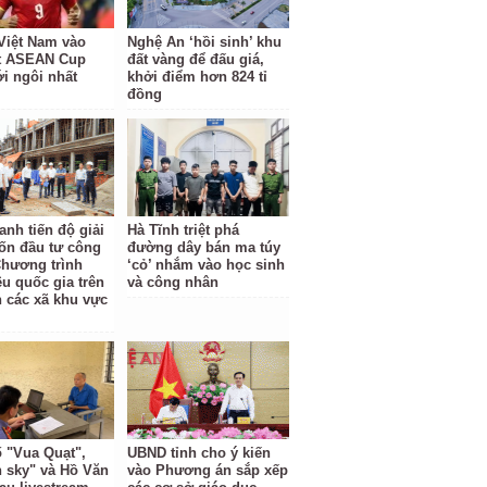
Việt Nam vào
Nghệ An ‘hồi sinh’ khu
t ASEAN Cup
đất vàng để đấu giá,
ới ngôi nhất
khởi điểm hơn 824 tỉ
đồng
anh tiến độ giải
Hà Tĩnh triệt phá
ốn đầu tư công
đường dây bán ma túy
Chương trình
‘cỏ’ nhắm vào học sinh
êu quốc gia trên
và công nhân
n các xã khu vực
ố "Vua Quạt",
UBND tỉnh cho ý kiến
 sky" và Hồ Văn
vào Phương án sắp xếp