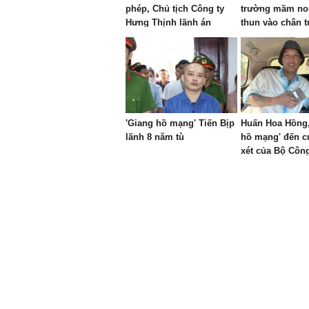
phép, Chủ tịch Công ty
trường mầm no
Hưng Thịnh lãnh án
thun vào chân t
'Giang hồ mạng' Tiến Bịp
Huấn Hoa Hồng,
lãnh 8 năm tù
hồ mạng' đến 
xét của Bộ Côn