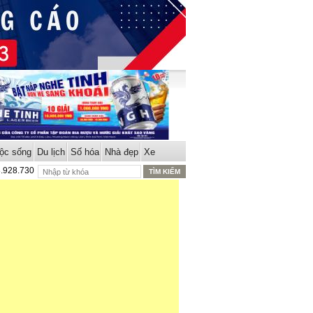
ộc sống
Du lịch
Số hóa
Nhà đẹp
Xe
8.928.730