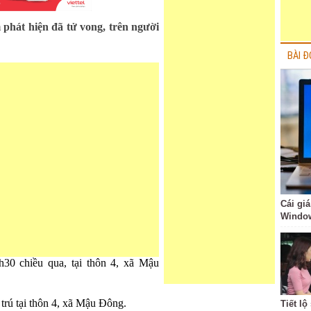
hát hiện đã tử vong, trên người
BÀI Đ
Cái giá
Windo
30 chiều qua, tại thôn 4, xã Mậu
trú tại thôn 4, xã Mậu Đông.
Tiết l