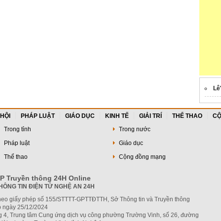
Lê
 HỘI
PHÁP LUẬT
GIÁO DỤC
KINH TẾ
GIẢI TRÍ
THỂ THAO
CỘ
Trong tỉnh
Trong nước
Pháp luật
Giáo dục
Thể thao
Cộng đồng mạng
P Truyền thông 24H Online
HÔNG TIN ĐIỆN TỬ NGHỆ AN 24H
heo giấy phép số 155/STTTT-GPTTĐTTH, Sở Thông tin và Truyền thông
 ngày 25/12/2024
ng 4, Trung tâm Cung ứng dịch vụ công phường Trường Vinh, số 26, đường