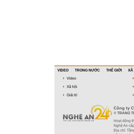
VIDEO
TRONG NƯỚC
THẾ GIỚI
XÃ
Video
Xã hội
Giải trí
Công ty C
®
TRANG T
Hoạt động t
Nghệ An cấp
Địa chỉ: Tầ