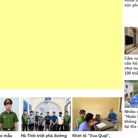
Khoa s
xúc p
Cẩm na
căn hộ
như ma
100 tr
Nhiều 
"Huấn 
không 
tại địa
ảo mẫu
Hà Tĩnh triệt phá đường
Khởi tố "Vua Quạt",