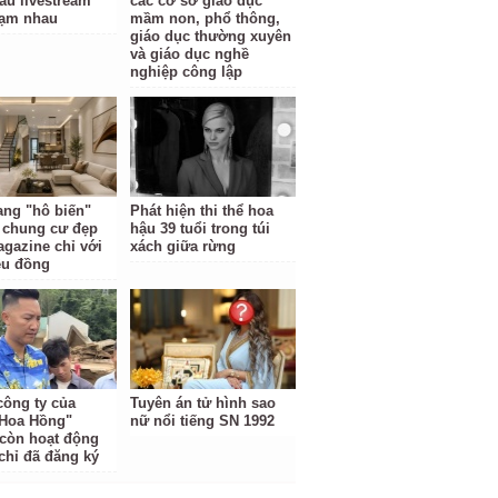
au livestream
các cơ sở giáo dục
hạm nhau
mầm non, phổ thông,
giáo dục thường xuyên
và giáo dục nghề
nghiệp công lập
ng "hô biến"
Phát hiện thi thể hoa
 chung cư đẹp
hậu 39 tuổi trong túi
gazine chỉ với
xách giữa rừng
iệu đồng
công ty của
Tuyên án tử hình sao
Hoa Hồng"
nữ nổi tiếng SN 1992
còn hoạt động
 chỉ đã đăng ký