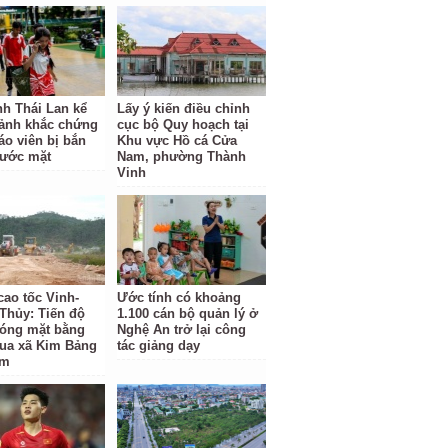
nh Thái Lan kể
Lấy ý kiến điều chỉnh
oảnh khắc chứng
cục bộ Quy hoạch tại
áo viên bị bắn
Khu vực Hồ cá Cửa
rước mặt
Nam, phường Thành
Vinh
cao tốc Vinh-
Ước tính có khoảng
Thủy: Tiến độ
1.100 cán bộ quản lý ở
hóng mặt bằng
Nghệ An trở lại công
ua xã Kim Bảng
tác giảng dạy
ậm