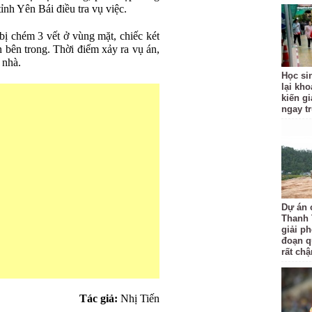
nh Yên Bái điều tra vụ việc.
bị chém 3 vết ở vùng mặt, chiếc két
ản bên trong. Thời điểm xảy ra vụ án,
 nhà.
Học si
lại kh
kiến gi
ngay t
Dự án 
Thanh 
giải p
đoạn q
rất ch
Tác giả:
Nhị Tiến