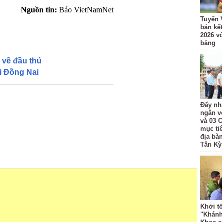
Nguồn tin:
Báo VietNamNet
Tuyển 
bán kế
2026 v
bảng
 về đầu thú
ại Đồng Nai
Đẩy nh
ngân v
và 03 
mục ti
địa bà
Tân Kỳ
Khởi t
"Khánh