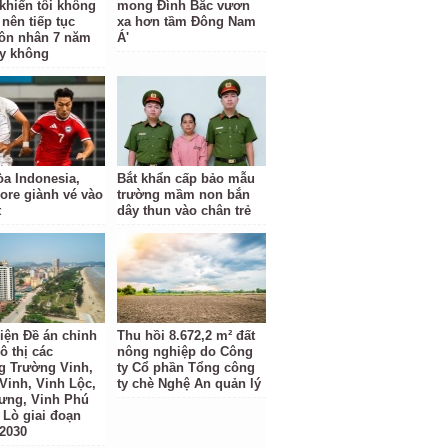
khiến tôi không
mong Đình Bắc vươn
 nên tiếp tục
xa hơn tầm Đông Nam
ôn nhân 7 năm
Á'
y không
a Indonesia,
Bắt khẩn cấp bảo mẫu
ore giành vé vào
trường mầm non bắn
t
dây thun vào chân trẻ
iện Đề án chỉnh
Thu hồi 8.672,2 m² đất
ô thị các
nông nghiệp do Công
 Trường Vinh,
ty Cổ phần Tổng công
Vinh, Vinh Lộc,
ty chè Nghệ An quản lý
ưng, Vinh Phú
 Lò giai đoạn
 2030