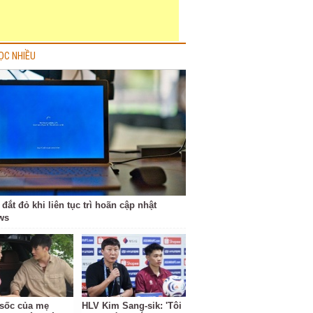
ỌC NHIỀU
 đắt đỏ khi liên tục trì hoãn cập nhật
ws
ộ sốc của mẹ
HLV Kim Sang-sik: 'Tôi