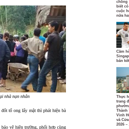
chồng 
biết có
cuộc h
nữa ha
Cầm hò
Singap
bán kế
tại nhà nạn nhân
Thực h
trang đ
phường
ốt tổ ong lấy mật thì phát hiện bà
Thành 
Vinh H
và Cửa
2026 –
bảo vệ hiện trường, phối hợp cùng