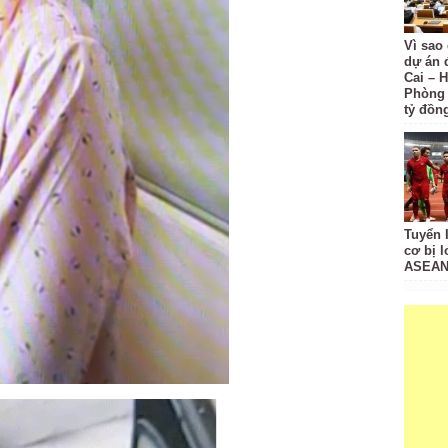
Vì sao
dự án 
Cai – H
Phòng 
tỷ đồn
Tuyển 
cơ bị 
ASEAN