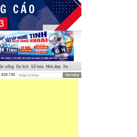
ộc sống
Du lịch
Số hóa
Nhà đẹp
Xe
8.928.730