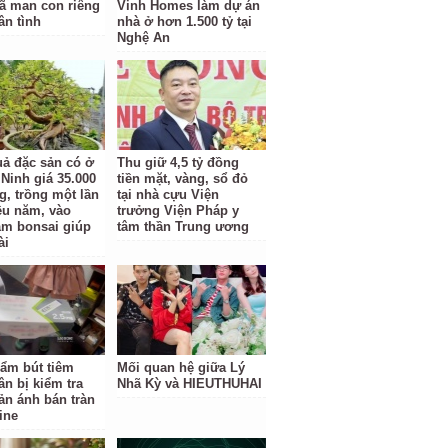
ã man con riêng
Vinh Homes làm dự án
ân tình
nhà ở hơn 1.500 tỷ tại
Nghệ An
uả đặc sản có ở
Thu giữ 4,5 tỷ đồng
Ninh giá 35.000
tiền mặt, vàng, sổ đỏ
g, trồng một lần
tại nhà cựu Viện
ều năm, vào
trưởng Viện Pháp y
àm bonsai giúp
tâm thần Trung ương
ài
ẩm bút tiêm
Mối quan hệ giữa Lý
ân bị kiểm tra
Nhã Kỳ và HIEUTHUHAI
ản ánh bán tràn
ine