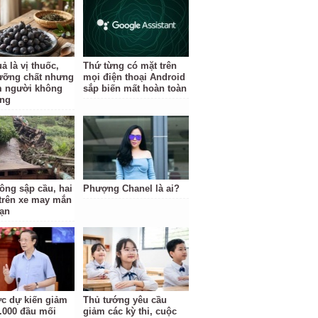
ả là vị thuốc,
Thứ từng có mặt trên
ưỡng chất nhưng
mọi điện thoại Android
 người không
sắp biến mất hoàn toàn
ùng
tông sập cầu, hai
Phượng Chanel là ai?
trên xe may mắn
nạn
c dự kiến giảm
Thủ tướng yêu cầu
.000 đầu mối
giảm các kỳ thi, cuộc