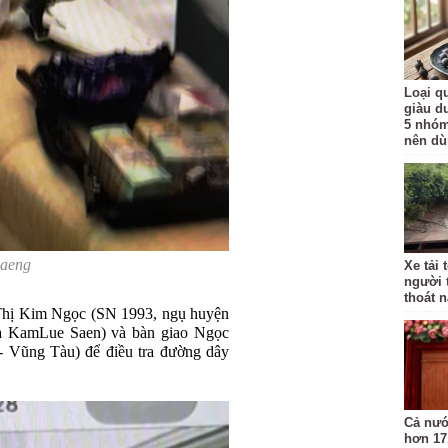
Loại qu
giàu d
5 nhóm
nên d
aeng
Xe tải 
người 
thoát 
 Thị Kim Ngọc (SN 1993, ngụ huyện
a KamLue Saen) và bàn giao Ngọc
 Vũng Tàu) để điều tra đường dây
Cả nướ
hơn 17