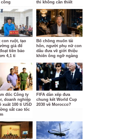
 công
thi không cần thiết
 con ruột, tạo
Bố chồng muốn tái
rường giả để
hôn, người phụ nữ con
đoạt tiền bảo
dâu đưa về giới thiệu
n 4,1 tỉ
khiến ông ngỡ ngàng
ám đốc Công ty
FIFA dàn xếp đưa
r, doanh nghiệp
chung kết World Cup
ề xuất 100 tỉ USD
2030 về Morocco?
ờng sắt cao tốc
am