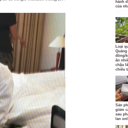
hành d
của nh
Loại q
Quảng 
đồng/k
ăn nhi
chậu l
chiêu t
Sản ph
giảm c
sau ph
lan onl