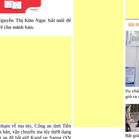
Nguyễn Thị Kim Ngọc bắt mối để
BÀI Đ
về cho mình bán.
Vụ chá
giờ ra
 phạm về ma túy, Công an tỉnh Tiền
ua bán, vận chuyển ma túy dưới dạng
Bắt gi
ng an đã bắt giữ KamLue Saeng (SN