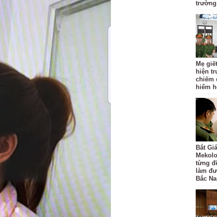
trường
Mẹ giết
hiện t
chiếm 
hiểm hơ
Bắt Gi
Mekolo
từng đ
làm đư
Bắc N