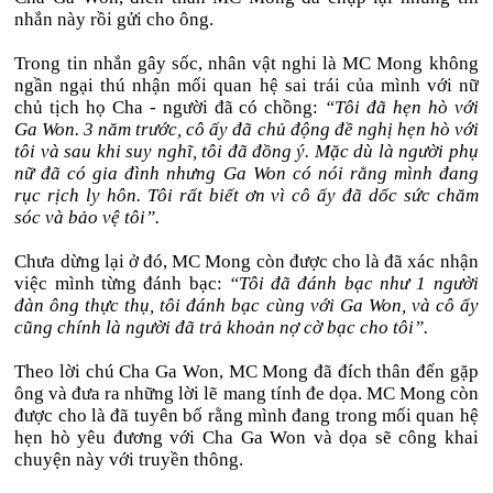
nhắn này rồi gửi cho ông.
Trong tin nhắn gây sốc, nhân vật nghi là MC Mong không
ngần ngại thú nhận mối quan hệ sai trái của mình với nữ
chủ tịch họ Cha - người đã có chồng:
“Tôi đã hẹn hò với
Ga Won. 3 năm trước, cô ấy đã chủ động đề nghị hẹn hò với
tôi và sau khi suy nghĩ, tôi đã đồng ý. Mặc dù là người phụ
nữ đã có gia đình nhưng Ga Won có nói rằng mình đang
rục rịch ly hôn. Tôi rất biết ơn vì cô ấy đã dốc sức chăm
sóc và bảo vệ tôi”.
Chưa dừng lại ở đó, MC Mong còn được cho là đã xác nhận
việc mình từng đánh bạc:
“Tôi đã đánh bạc như 1 người
đàn ông thực thụ, tôi đánh bạc cùng với Ga Won, và cô ấy
cũng chính là người đã trả khoản nợ cờ bạc cho tôi”.
Theo lời chú Cha Ga Won, MC Mong đã đích thân đến gặp
ông và đưa ra những lời lẽ mang tính đe dọa. MC Mong còn
được cho là đã tuyên bố rằng mình đang trong mối quan hệ
hẹn hò yêu đương với Cha Ga Won và dọa sẽ công khai
chuyện này với truyền thông.