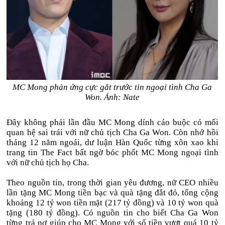
MC Mong phản ứng cực gắt trước tin ngoại tình Cha Ga
Won. Ảnh: Nate
Đây không phải lần đầu MC Mong dính cáo buộc có mối
quan hệ sai trái với nữ chủ tịch Cha Ga Won. Còn nhớ hồi
tháng 12 năm ngoái, dư luận Hàn Quốc từng xôn xao khi
trang tin The Fact bất ngờ bóc phốt MC Mong ngoại tình
với nữ chủ tịch họ Cha.
Theo nguồn tin, trong thời gian yêu đương, nữ CEO nhiều
lần tặng MC Mong tiền bạc và quà tặng đắt đỏ, tổng cộng
khoảng 12 tỷ won tiền mặt (217 tỷ đồng) và 10 tỷ won quà
tặng (180 tỷ đồng). Có nguồn tin cho biết Cha Ga Won
từng trả nợ giúp cho MC Mong với số tiền vượt quá 10 tỷ