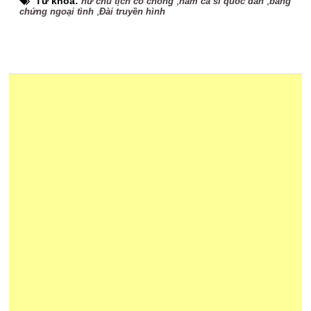
Từ khóa:
,
,
nữ chủ tịch có chồng
nam ca sĩ quốc dân
bằng
,
chứng ngoại tình
Đài truyền hình