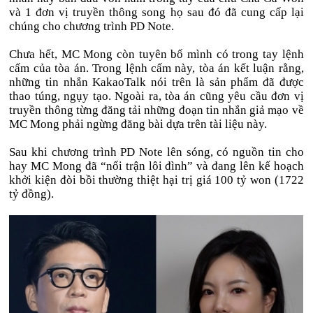
và 1 đơn vị truyền thông song họ sau đó đã cung cấp lại
chúng cho chương trình PD Note.
Chưa hết, MC Mong còn tuyên bố mình có trong tay lệnh
cấm của tòa án. Trong lệnh cấm này, tòa án kết luận rằng,
những tin nhắn KakaoTalk nói trên là sản phẩm đã được
thao túng, ngụy tạo. Ngoài ra, tòa án cũng yêu cầu đơn vị
truyền thông từng đăng tải những đoạn tin nhắn giả mạo về
MC Mong phải ngừng đăng bài dựa trên tài liệu này.
Sau khi chương trình PD Note lên sóng, có nguồn tin cho
hay MC Mong đã “nổi trận lôi đình” và đang lên kế hoạch
khởi kiện đòi bồi thường thiệt hại trị giá 100 tỷ won (1722
tỷ đồng).