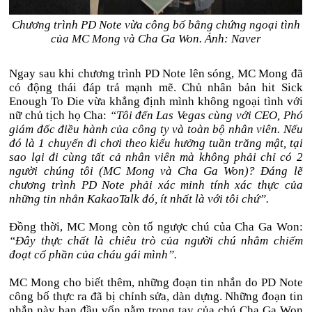
Chương trình PD Note vừa công bố bằng chứng ngoại tình
của MC Mong và Cha Ga Won. Ảnh: Naver
Ngay sau khi chương trình PD Note lên sóng, MC Mong đã
có động thái đáp trả mạnh mẽ. Chủ nhân bản hit Sick
Enough To Die vừa khẳng định mình không ngoại tình với
nữ chủ tịch họ Cha:
“Tôi đến Las Vegas cùng với CEO, Phó
giám đốc điều hành của công ty và toàn bộ nhân viên. Nếu
đó là 1 chuyến đi chơi theo kiểu hưởng tuần trăng mật, tại
sao lại đi cùng tất cả nhân viên mà không phải chỉ có 2
người chúng tôi (MC Mong và Cha Ga Won)? Đáng lẽ
chương trình PD Note phải xác minh tính xác thực của
những tin nhắn KakaoTalk đó, ít nhất là với tôi chứ”.
Đồng thời, MC Mong còn tố ngược chú của Cha Ga Won:
“Đây thực chất là chiêu trò của người chú nhằm chiếm
đoạt cổ phần của cháu gái mình”.
MC Mong cho biết thêm, những đoạn tin nhắn do PD Note
công bố thực ra đã bị chỉnh sửa, dàn dựng. Những đoạn tin
nhắn này ban đầu vốn nằm trong tay của chú Cha Ga Won