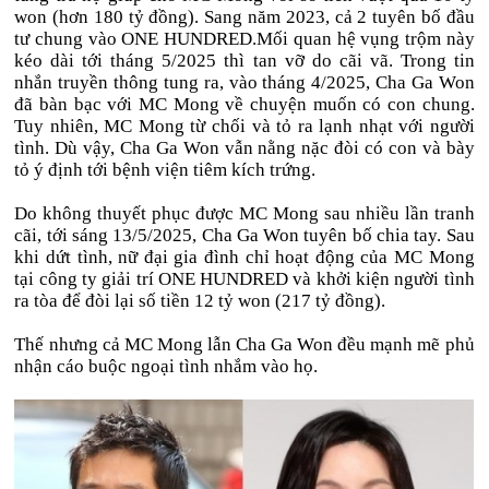
won (hơn 180 tỷ đồng). Sang năm 2023, cả 2 tuyên bố đầu
tư chung vào ONE HUNDRED.Mối quan hệ vụng trộm này
kéo dài tới tháng 5/2025 thì tan vỡ do cãi vã. Trong tin
nhắn truyền thông tung ra, vào tháng 4/2025, Cha Ga Won
đã bàn bạc với MC Mong về chuyện muốn có con chung.
Tuy nhiên, MC Mong từ chối và tỏ ra lạnh nhạt với người
tình. Dù vậy, Cha Ga Won vẫn nằng nặc đòi có con và bày
tỏ ý định tới bệnh viện tiêm kích trứng.
Do không thuyết phục được MC Mong sau nhiều lần tranh
cãi, tới sáng 13/5/2025, Cha Ga Won tuyên bố chia tay. Sau
khi dứt tình, nữ đại gia đình chỉ hoạt động của MC Mong
tại công ty giải trí ONE HUNDRED và khởi kiện người tình
ra tòa để đòi lại số tiền 12 tỷ won (217 tỷ đồng).
Thế nhưng cả MC Mong lẫn Cha Ga Won đều mạnh mẽ phủ
nhận cáo buộc ngoại tình nhắm vào họ.