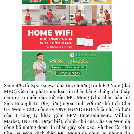
Sáng 4/6, tờ Xportsnews đưa tin, chương trình PD Note (đài
MBC) vừa cho phát sóng loạt tin nhắn bằng chứng cho thấy
nam ca sĩ quốc dân xứ Hàn MC Mong (chủ nhân bản hit
Sick Enough To Die) từng ngoại tình với nữ chủ tịch Cha
Ga Won - CEO công ty ONE HUNDRED và là chủ sở hữu
của 3 công ty khác gồm BPM Entertainment, Million
Market, INB100. Được biết, chính chú của Cha Ga Won đã
công bố những đoạn tin nhắn gây xôn xao. Và theo lời chú
Cha Ga Won, đích thân MC Mong đã chụp lại những tin