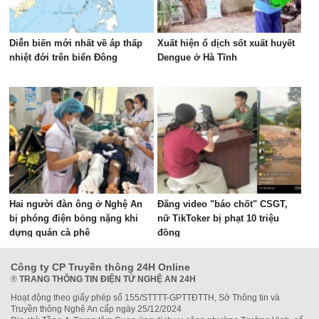
Diễn biến mới nhất về áp thấp
Xuất hiện ổ dịch sốt xuất huyết
nhiệt đới trên biển Đông
Dengue ở Hà Tĩnh
Hai người đàn ông ở Nghệ An
Đăng video "báo chốt" CSGT,
bị phóng điện bỏng nặng khi
nữ TikToker bị phạt 10 triệu
dựng quán cà phê
đồng
Công ty CP Truyền thông 24H Online
®
TRANG THÔNG TIN ĐIỆN TỬ NGHỆ AN 24H
Hoạt động theo giấy phép số 155/STTTT-GPTTĐTTH, Sở Thông tin và
Truyền thông Nghệ An cấp ngày 25/12/2024