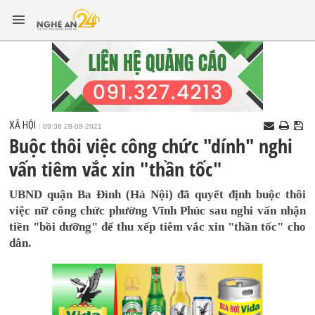
XÃ HỘI
09:36 28-08-2021
Buộc thôi việc công chức "dính" nghi
vấn tiêm vắc xin "thần tốc"
UBND quận Ba Đình (Hà Nội) đã quyết định buộc thôi
việc nữ công chức phường Vĩnh Phúc sau nghi vấn nhận
tiền "bồi dưỡng" để thu xếp tiêm vắc xin "thần tốc" cho
dân.