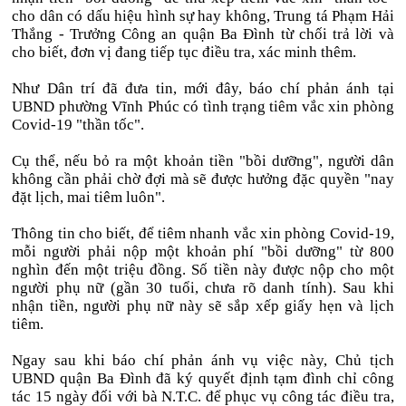
cho dân có dấu hiệu hình sự hay không, Trung tá Phạm Hải
Thắng - Trưởng Công an quận Ba Đình từ chối trả lời và
cho biết, đơn vị đang tiếp tục điều tra, xác minh thêm.
Như Dân trí đã đưa tin, mới đây, báo chí phản ánh tại
UBND phường Vĩnh Phúc có tình trạng tiêm vắc xin phòng
Covid-19 "thần tốc".
Cụ thể, nếu bỏ ra một khoản tiền "bồi dưỡng", người dân
không cần phải chờ đợi mà sẽ được hưởng đặc quyền "nay
đặt lịch, mai tiêm luôn".
Thông tin cho biết, để tiêm nhanh vắc xin phòng Covid-19,
mỗi người phải nộp một khoản phí "bồi dưỡng" từ 800
nghìn đến một triệu đồng. Số tiền này được nộp cho một
người phụ nữ (gần 30 tuổi, chưa rõ danh tính). Sau khi
nhận tiền, người phụ nữ này sẽ sắp xếp giấy hẹn và lịch
tiêm.
Ngay sau khi báo chí phản ánh vụ việc này, Chủ tịch
UBND quận Ba Đình đã ký quyết định tạm đình chỉ công
tác 15 ngày đối với bà N.T.C. để phục vụ công tác điều tra,