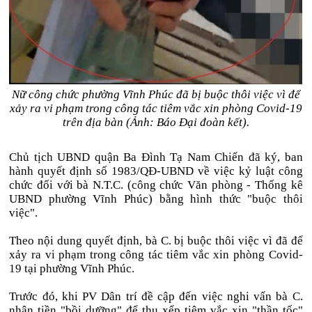
Nữ công chức phường Vĩnh Phúc đã bị buộc thôi việc vì để
xảy ra vi phạm trong công tác tiêm vắc xin phòng Covid-19
trên địa bàn (Ảnh: Báo Đại đoàn kết).
Chủ tịch UBND quận Ba Đình Tạ Nam Chiến đã ký, ban
hành quyết định số 1983/QĐ-UBND về việc kỷ luật công
chức đối với bà N.T.C. (công chức Văn phòng - Thống kê
UBND phường Vĩnh Phúc) bằng hình thức "buộc thôi
việc".
Theo nội dung quyết định, bà C. bị buộc thôi việc vì đã để
xảy ra vi phạm trong công tác tiêm vắc xin phòng Covid-
19 tại phường Vĩnh Phúc.
Trước đó, khi PV Dân trí đề cập đến việc nghi vấn bà C.
nhận tiền "bồi dưỡng" để thu xếp tiêm vắc xin "thần tốc"