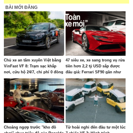
BÀI MỚI ĐĂNG
Chủ xe an tâm xuyên Việt bằng
47 siêu xe, xe sang trong vụ rửa
VinFast VF 8: Trạm sạc khắp
tiền hơn 2,2 tỷ USD sắp được
nơi, cứu hộ 24/7, chi phí 0 đồng
đấu giá: Ferrari SF90 gần như
mới, Rolls-Royce xếp hàng dài
Choáng ngợp trước "kho đồ
Từ hoài nghi đến đầu tư một lúc