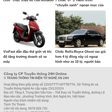
chơi" chục triệu đô của Ronaldo
7 chiếc VF 3: Hành trình
“chuyển xanh” ngoạn mục của
doanh nhân ngành du lịch
VinFast dẫn đầu thế giới về tốc
Chiếc Rolls-Royce Ghost rao giá
độ tăng trưởng doanh số xe
hơn 4 tỷ đồng này có ngoại
máy
hình như xe 10 tỷ, người bán
chia sẻ: ‘Vừa bảo dưỡng lớn
800 triệu đồng’
Công ty CP Truyền thông 24H Online
®
TRANG THÔNG TIN ĐIỆN TỬ NGHỆ AN 24H
Hoạt động theo giấy phép số 155/STTTT-GPTTĐTTH, Sở Thông tin và
Truyền thông Nghệ An cấp ngày 25/12/2024
Địa chỉ: Tầng 4, Trung tâm Văn hóa – Thể thao và Truyền thông, đường Lê
Mao kéo dài , phường Trường Vinh, tỉnh Nghệ An, Việt Nam
Người chịu trách nhiệm nội dung:
Trịnh Thị Thành
Liên hệ nội dung: 0978.928.730