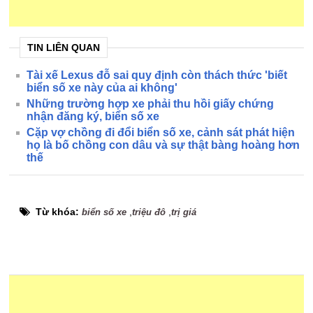
TIN LIÊN QUAN
Tài xế Lexus đỗ sai quy định còn thách thức 'biết
biển số xe này của ai không'
Những trường hợp xe phải thu hồi giấy chứng
nhận đăng ký, biển số xe
Cặp vợ chồng đi đổi biển số xe, cảnh sát phát hiện
họ là bố chồng con dâu và sự thật bàng hoàng hơn
thế
Từ khóa:
,
,
biển số xe
triệu đô
trị giá