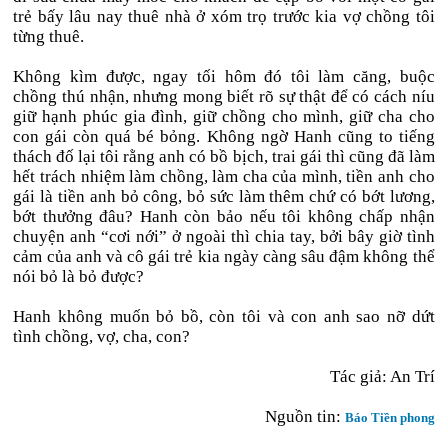
trẻ bấy lâu nay thuê nhà ở xóm trọ trước kia vợ chồng tôi
từng thuê.
Không kìm được, ngay tối hôm đó tôi làm căng, buộc
chồng thú nhận, nhưng mong biết rõ sự thật để có cách níu
giữ hạnh phúc gia đình, giữ chồng cho mình, giữ cha cho
con gái còn quá bé bỏng. Không ngờ Hanh cũng to tiếng
thách đố lại tôi rằng anh có bồ bịch, trai gái thì cũng đã làm
hết trách nhiệm làm chồng, làm cha của mình, tiền anh cho
gái là tiền anh bỏ công, bỏ sức làm thêm chứ có bớt lương,
bớt thưởng đâu? Hanh còn bảo nếu tôi không chấp nhận
chuyện anh “cơi nới” ở ngoài thì chia tay, bởi bây giờ tình
cảm của anh và cô gái trẻ kia ngày càng sâu đậm không thể
nói bỏ là bỏ được?
Hanh không muốn bỏ bồ, còn tôi và con anh sao nỡ dứt
tình chồng, vợ, cha, con?
Tác giả: An Trí
Nguồn tin:
Báo Tiền phong