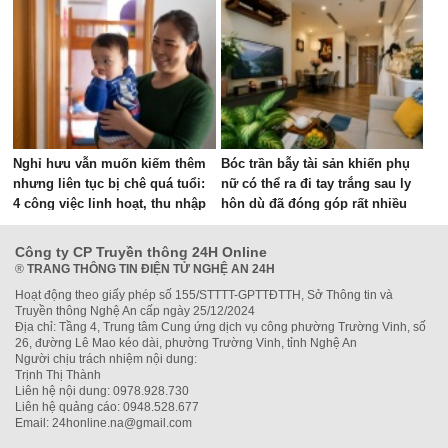
Nghỉ hưu vẫn muốn kiếm thêm
Bóc trần bẫy tài sản khiến phụ
nhưng liên tục bị chê quá tuổi:
nữ có thể ra đi tay trắng sau ly
4 công việc linh hoạt, thu nhập
hôn dù đã đóng góp rất nhiều
vài triệu đồng mỗi tháng
Công ty CP Truyền thông 24H Online
®
TRANG THÔNG TIN ĐIỆN TỬ NGHỆ AN 24H
Hoạt động theo giấy phép số 155/STTTT-GPTTĐTTH, Sở Thông tin và
Truyền thông Nghệ An cấp ngày 25/12/2024
Địa chỉ: Tầng 4, Trung tâm Cung ứng dịch vụ công phường Trường Vinh, số
26, đường Lê Mao kéo dài, phường Trường Vinh, tỉnh Nghệ An
Người chịu trách nhiệm nội dung:
Trịnh Thị Thành
Liên hệ nội dung: 0978.928.730
Liên hệ quảng cáo: 0948.528.677
Email: 24honline.na@gmail.com