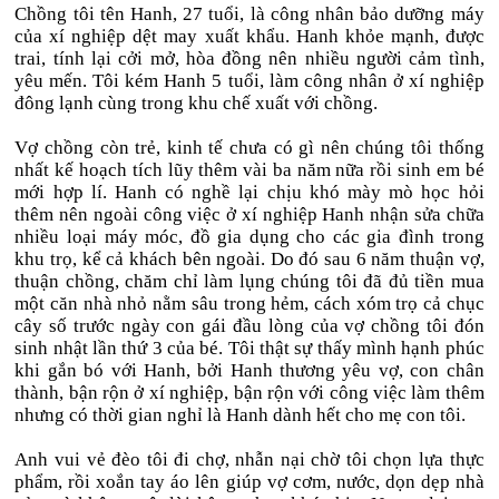
Chồng tôi tên Hanh, 27 tuổi, là công nhân bảo dưỡng máy
của xí nghiệp dệt may xuất khẩu. Hanh khỏe mạnh, được
trai, tính lại cởi mở, hòa đồng nên nhiều người cảm tình,
yêu mến. Tôi kém Hanh 5 tuổi, làm công nhân ở xí nghiệp
đông lạnh cùng trong khu chế xuất với chồng.
Vợ chồng còn trẻ, kinh tế chưa có gì nên chúng tôi thống
nhất kế hoạch tích lũy thêm vài ba năm nữa rồi sinh em bé
mới hợp lí. Hanh có nghề lại chịu khó mày mò học hỏi
thêm nên ngoài công việc ở xí nghiệp Hanh nhận sửa chữa
nhiều loại máy móc, đồ gia dụng cho các gia đình trong
khu trọ, kể cả khách bên ngoài. Do đó sau 6 năm thuận vợ,
thuận chồng, chăm chỉ làm lụng chúng tôi đã đủ tiền mua
một căn nhà nhỏ nằm sâu trong hẻm, cách xóm trọ cả chục
cây số trước ngày con gái đầu lòng của vợ chồng tôi đón
sinh nhật lần thứ 3 của bé. Tôi thật sự thấy mình hạnh phúc
khi gắn bó với Hanh, bởi Hanh thương yêu vợ, con chân
thành, bận rộn ở xí nghiệp, bận rộn với công việc làm thêm
nhưng có thời gian nghỉ là Hanh dành hết cho mẹ con tôi.
Anh vui vẻ đèo tôi đi chợ, nhẫn nại chờ tôi chọn lựa thực
phẩm, rồi xoắn tay áo lên giúp vợ cơm, nước, dọn dẹp nhà