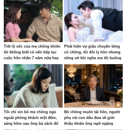
Tiết lộ sốc của mẹ chồng khiến
Phát hiện vợ giấu chuyện từng
tôi không biết có nên tiếp tục
có chồng, tôi đòi ly hôn nhưng
cuộc hôn nhân 7 năm nữa hay
sững sờ khi nghe mẹ tôi buông
không
câu này
Tôi chỉ xin bố mẹ chồng ngủ
Bố chồng muốn tái hôn, người
ngoài phòng khách một đêm,
phụ nữ con dâu đưa về giới
sáng hôm sau ông bà xách đồ
thiệu khiến ông ngỡ ngàng
về quê, tôi sai ở đâu?