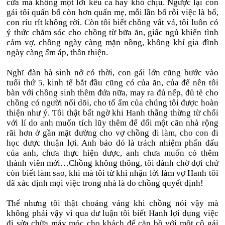
cửa mà không một lời kêu ca hay khó chịu. Ngược lại con
gái tôi quấn bố còn hơn quấn mẹ, mỗi lần bố rỗi việc là bố,
con ríu rít không rời. Còn tôi biết chồng vất vả, tôi luôn có
ý thức chăm sóc cho chồng từ bữa ăn, giấc ngủ khiến tình
cảm vợ, chồng ngày càng mặn nồng, không khí gia đình
ngày càng ấm áp, thân thiện.
Nghĩ đàn bà sinh nở có thời, con gái lớn cũng bước vào
tuổi thứ 5, kinh tế bắt đầu cũng có của ăn, của để nên tôi
bàn với chồng sinh thêm đứa nữa, may ra đủ nếp, đủ tẻ cho
chồng có người nối dõi, cho tổ ấm của chúng tôi được hoàn
thiện như ý. Tôi thật bất ngờ khi Hanh thẳng thừng từ chối
với lí do anh muốn tích lũy thêm để đổi một căn nhà rộng
rãi hơn ở gần mặt đường cho vợ chồng đi làm, cho con đi
học được thuận lợi. Anh bảo đó là trách nhiệm phấn đấu
của anh, chưa thực hiện được, anh chưa muốn có thêm
thành viên mới…Chồng không thông, tôi đành chờ đợi chứ
còn biết làm sao, khi mà tôi từ khi nhận lời làm vợ Hanh tôi
đã xác định mọi việc trong nhà là do chồng quyết định!
Thế nhưng tôi thật choáng váng khi chồng nói vậy mà
không phải vậy vì qua dư luận tôi biết Hanh lợi dụng việc
đi sửa chữa máy móc cho khách để cặp bồ với một cô gái