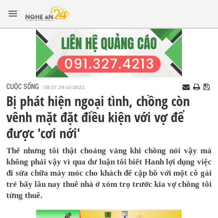
CUỘC SỐNG
09:57 26-10-2021
Bị phát hiện ngoại tình, chồng còn
vênh mặt đặt điều kiện với vợ để
được 'cơi nới'
Thế nhưng tôi thật choáng váng khi chồng nói vậy mà
không phải vậy vì qua dư luận tôi biết Hanh lợi dụng việc
đi sửa chữa máy móc cho khách để cặp bồ với một cô gái
trẻ bấy lâu nay thuê nhà ở xóm trọ trước kia vợ chồng tôi
từng thuê.