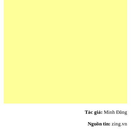
Tác giả:
Minh Đăng
Nguồn tin:
zing.vn