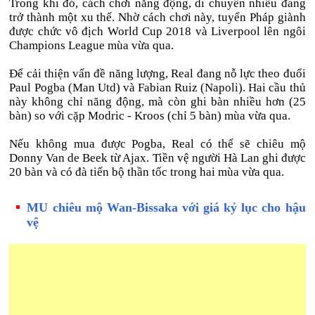
Trong khi đó, cách chơi năng động, di chuyển nhiều đang
trở thành một xu thế. Nhờ cách chơi này, tuyển Pháp giành
được chức vô địch World Cup 2018 và Liverpool lên ngôi
Champions League mùa vừa qua.
Để cải thiện vấn đề năng lượng, Real đang nỗ lực theo đuổi
Paul Pogba (Man Utd) và Fabian Ruiz (Napoli). Hai cầu thủ
này không chỉ năng động, mà còn ghi bàn nhiều hơn (25
bàn) so với cặp Modric - Kroos (chỉ 5 bàn) mùa vừa qua.
Nếu không mua được Pogba, Real có thể sẽ chiêu mộ
Donny Van de Beek từ Ajax. Tiền vệ người Hà Lan ghi được
20 bàn và có đà tiến bộ thần tốc trong hai mùa vừa qua.
MU chiêu mộ Wan-Bissaka với giá kỷ lục cho hậu
vệ