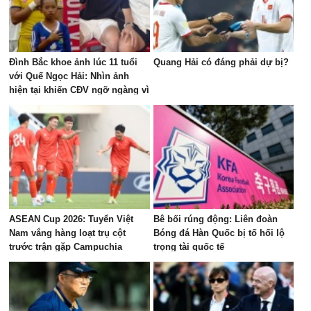
Đình Bắc khoe ảnh lúc 11 tuổi
Quang Hải có đáng phải dự bị?
với Quế Ngọc Hải: Nhìn ảnh
hiện tại khiến CĐV ngỡ ngàng vì
dậy thì quá thành công
ASEAN Cup 2026: Tuyển Việt
Bê bối rúng động: Liên đoàn
Nam vắng hàng loạt trụ cột
Bóng đá Hàn Quốc bị tố hối lộ
trước trận gặp Campuchia
trọng tài quốc tế