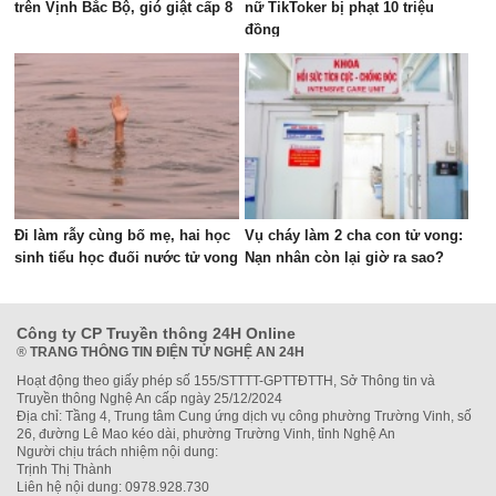
trên Vịnh Bắc Bộ, gió giật cấp 8
nữ TikToker bị phạt 10 triệu
đồng
Đi làm rẫy cùng bố mẹ, hai học
Vụ cháy làm 2 cha con tử vong:
sinh tiểu học đuối nước tử vong
Nạn nhân còn lại giờ ra sao?
Công ty CP Truyền thông 24H Online
®
TRANG THÔNG TIN ĐIỆN TỬ NGHỆ AN 24H
Hoạt động theo giấy phép số 155/STTTT-GPTTĐTTH, Sở Thông tin và
Truyền thông Nghệ An cấp ngày 25/12/2024
Địa chỉ: Tầng 4, Trung tâm Cung ứng dịch vụ công phường Trường Vinh, số
26, đường Lê Mao kéo dài, phường Trường Vinh, tỉnh Nghệ An
Người chịu trách nhiệm nội dung:
Trịnh Thị Thành
Liên hệ nội dung: 0978.928.730