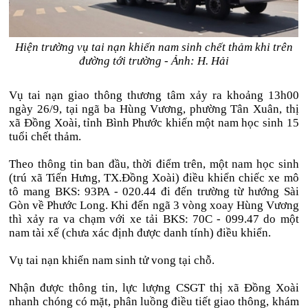
Hiện trường vụ tai nạn khiến nam sinh chết thảm khi trên
đường tới trường - Ảnh: H. Hải
Vụ tai nạn giao thông thương tâm xảy ra khoảng 13h00
ngày 26/9, tại ngã ba Hùng Vương, phường Tân Xuân, thị
xã Đồng Xoài, tỉnh Bình Phước khiến một nam học sinh 15
tuổi chết thảm.
Theo thông tin ban đầu, thời điểm trên, một nam học sinh
(trú xã Tiến Hưng, TX.Đồng Xoài) điều khiển chiếc xe mô
tô mang BKS: 93PA - 020.44 đi đến trường từ hướng Sài
Gòn về Phước Long. Khi đến ngã 3 vòng xoay Hùng Vương
thì xảy ra va chạm với xe tải BKS: 70C - 099.47 do một
nam tài xế (chưa xác định được danh tính) điều khiển.
Vụ tai nạn khiến nam sinh tử vong tại chỗ.
Nhận được thông tin, lực lượng CSGT thị xã Đồng Xoài
nhanh chóng có mặt, phân luồng điều tiết giao thông, khám