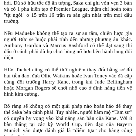
hỏi. Dù sở hữu tốc độ ấn tượng, Saka chỉ ghi vỏn vẹn 3 bàn
và có 1 pha kiến tạo ở Premier League, thậm chí hoàn toàn
"tịt ngòi" ở 15 trên 16 trận ra sân gần nhất trên mọi đấu
trường.
Nếu Madueke không thể tạo ra sự an tâm, chiến lược gia
người Đức sẽ buộc phải tính đến những phương án khác.
Anthony Gordon và Marcus Rashford có thể dạt sang thi
đấu ở cánh phải dù họ chơi bùng nổ hơn bên hành lang đối
diện.
HLV Tuchel cũng có thể thử nghiệm thay đổi bằng sơ đồ
hai tiền đạo, đưa Ollie Watkins hoặc Ivan Toney vào đá cặp
cùng đội trưởng Harry Kane, trong khi Jude Bellingham
hoặc Morgan Rogers sẽ chơi nhô cao ở đỉnh hàng tiền vệ
hình kim cương.
Rõ ràng sẽ không có một giải pháp nào hoàn hảo để thay
thế Saka bên cánh phải. Tuy nhiên, người hâm mộ “Tam sư”
có quyền hy vọng vào khả năng săn bàn của Kane. Với 8
bàn thắng tại các kỳ World Cup, tiền đạo của Bayern
Munich vẫn được đánh giá là “điểm tựa” cho hàng công