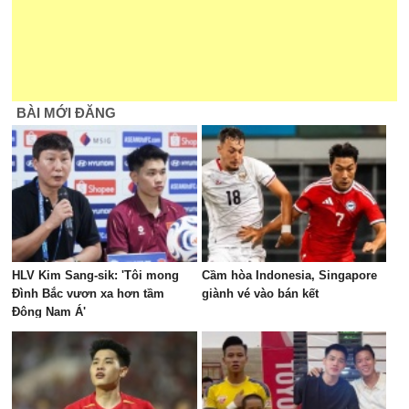
BÀI MỚI ĐĂNG
HLV Kim Sang-sik: 'Tôi mong
Cầm hòa Indonesia, Singapore
Đình Bắc vươn xa hơn tầm
giành vé vào bán kết
Đông Nam Á'