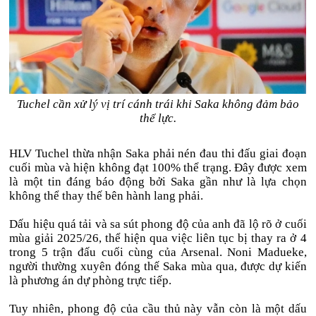
Tuchel cần xử lý vị trí cánh trái khi Saka không đảm bảo
thể lực.
HLV Tuchel thừa nhận Saka phải nén đau thi đấu giai đoạn
cuối mùa và hiện không đạt 100% thể trạng. Đây được xem
là một tin đáng báo động bởi Saka gần như là lựa chọn
không thể thay thế bên hành lang phải.
Dấu hiệu quá tải và sa sút phong độ của anh đã lộ rõ ở cuối
mùa giải 2025/26, thể hiện qua việc liên tục bị thay ra ở 4
trong 5 trận đấu cuối cùng của Arsenal. Noni Madueke,
người thường xuyên đóng thế Saka mùa qua, được dự kiến
là phương án dự phòng trực tiếp.
Tuy nhiên, phong độ của cầu thủ này vẫn còn là một dấu