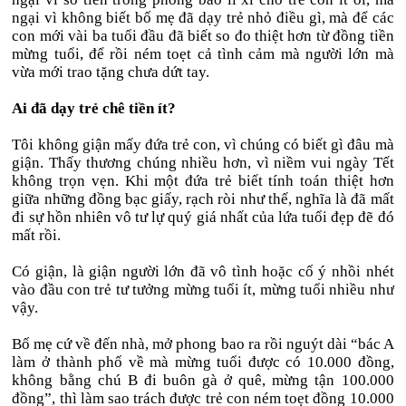
ngại vì không biết bố mẹ đã dạy trẻ nhỏ điều gì, mà để các
con mới vài ba tuổi đầu đã biết so đo thiệt hơn từ đồng tiền
mừng tuổi, để rồi ném toẹt cả tình cảm mà người lớn mà
vừa mới trao tặng chưa dứt tay.
Ai đã dạy trẻ chê tiền ít?
Tôi không giận mấy đứa trẻ con, vì chúng có biết gì đâu mà
giận. Thấy thương chúng nhiều hơn, vì niềm vui ngày Tết
không trọn vẹn. Khi một đứa trẻ biết tính toán thiệt hơn
giữa những đồng bạc giấy, rạch ròi như thế, nghĩa là đã mất
đi sự hồn nhiên vô tư lự quý giá nhất của lứa tuổi đẹp đẽ đó
mất rồi.
Có giận, là giận người lớn đã vô tình hoặc cố ý nhồi nhét
vào đầu con trẻ tư tưởng mừng tuổi ít, mừng tuổi nhiều như
vậy.
Bố mẹ cứ về đến nhà, mở phong bao ra rồi nguýt dài “bác A
làm ở thành phố về mà mừng tuổi được có 10.000 đồng,
không bằng chú B đi buôn gà ở quê, mừng tận 100.000
đồng”, thì làm sao trách được trẻ con ném toẹt đồng 10.000