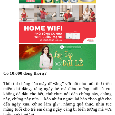
Có 10.000 đồng thôi ạ?
Thôi thì chẳng “ăn mày dĩ vãng” với nỗi nhớ tuổi thơ triền
miên dai dẳng, rằng ngày bé mà được mừng tuổi là vui
không để đâu cho hết, chứ chưa nói đến chừng này, chừng
này, chừng này nữa… kẻo nhiều người lại bảo “bao giờ cho
đến ngày xưa, cứ so làm gì?”, nhưng quả thực, nhìn tục
mừng tuổi cho trẻ em đang ngày càng bị biến tướng mà vừa
buồn vừa thương.