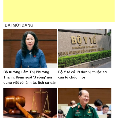
BÀI MỚI ĐĂNG
Bộ trưởng Lâm Thị Phương
Bộ Y tế có 19 đơn vị thuộc cơ
Thanh: Kiểm soát '3 vòng' nội
cấu tổ chức mới
dung viết về lãnh tụ, lịch sử dân
tộc