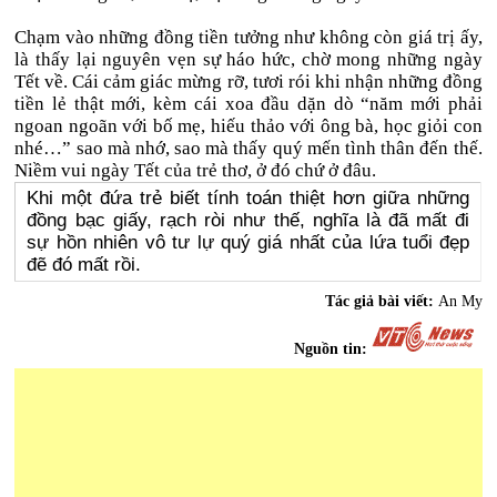
Chạm vào những đồng tiền tưởng như không còn giá trị ấy,
là thấy lại nguyên vẹn sự háo hức, chờ mong những ngày
Tết về. Cái cảm giác mừng rỡ, tươi rói khi nhận những đồng
tiền lẻ thật mới, kèm cái xoa đầu dặn dò “năm mới phải
ngoan ngoãn với bố mẹ, hiếu thảo với ông bà, học giỏi con
nhé…” sao mà nhớ, sao mà thấy quý mến tình thân đến thế.
Niềm vui ngày Tết của trẻ thơ, ở đó chứ ở đâu.
Khi một đứa trẻ biết tính toán thiệt hơn giữa những
đồng bạc giấy, rạch ròi như thế, nghĩa là đã mất đi
sự hồn nhiên vô tư lự quý giá nhất của lứa tuổi đẹp
đẽ đó mất rồi.
Tác giả bài viết:
An My
Nguồn tin: