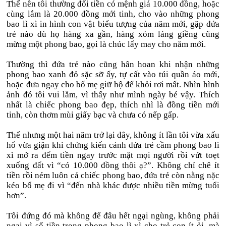
Thế nên tôi thường đổi tiền có mệnh giá 10.000 đồng, hoặc
cùng lắm là 20.000 đồng mới tinh, cho vào những phong
bao lì xì in hình con vật biểu tượng của năm mới, gặp đứa
trẻ nào dù họ hàng xa gần, hàng xóm láng giềng cũng
mừng một phong bao, gọi là chúc lấy may cho năm mới.
Thường thì đứa trẻ nào cũng hân hoan khi nhận những
phong bao xanh đỏ sặc sỡ ấy, tự cất vào túi quần áo mới,
hoặc đưa ngay cho bố mẹ giữ hộ để khỏi rơi mất. Nhìn hình
ảnh đó tôi vui lắm, vì thấy như mình ngày bé vậy. Thích
nhất là chiếc phong bao đẹp, thích nhì là đồng tiền mới
tinh, còn thơm mùi giấy bạc và chưa có nếp gấp.
Thế nhưng một hai năm trở lại đây, không ít lần tôi vừa xấu
hổ vừa giận khi chứng kiến cảnh đứa trẻ cầm phong bao lì
xì mở ra đếm tiền ngay trước mặt mọi người rồi vứt toẹt
xuống đất vì “có 10.000 đồng thôi ạ?”. Không chỉ chê ít
tiền rồi ném luôn cả chiếc phong bao, đứa trẻ còn nằng nặc
kéo bố mẹ đi vì “đến nhà khác được nhiều tiền mừng tuổi
hơn”.
Tôi đứng đó mà không để đâu hết ngại ngùng, không phải
ngại vì số tiền trong phong bao lì xì cho trẻ con ít ỏi, mà