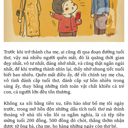
Trước khi trở thành cha mẹ, ai cũng đi qua đoạn đường tuổi
thơ, vậy mà nhiều người quên mất, đó là quãng thời gian
đẹp nhất, vô tư nhất, đáng nhớ nhất, và cũng thật ngắn ngủi
nhất, để khi trưởng thành nhìn lại, thấy nhớ nhung tiếc nuối
biết bao nhiêu. Quên mất điều ấy, để rồi chính tay mẹ cha,
vô tình đánh cắp tuổi thơ, đánh cắp sự hồn nhiên trong
sáng ấy, thay bằng những tính toán vật chất khiến cả trẻ
con, cả người lớn đều tổn thương.
Không xa xôi bằng tiền xu, tiền hào như bố mẹ tôi ngày
trước, trong mớ hỗn độn những dấu tích tuổi thơ mà thỉnh
thoảng về nhà tôi vẫn lôi ra ngắm nghía, là cả tệp tiền
mừng tuổi 200 đồng, 500 đồng đỏ chót, thẳng thớm nhận
được từ ông bà, cha mẹ, họ hàng những ngày còn thơ bé.