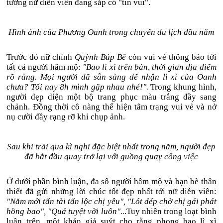
tưởng nữ diễn viên đang sắp có "tin vui".
Hình ảnh của Phương Oanh trong chuyến du lịch đầu năm
Trước đó nữ chính
Quỳnh Búp Bê
còn vui vẻ thông báo tới
tất cả người hâm mộ:
"Bao lì xì trên bàn, thời gian địa điểm
rõ ràng. Mọi người đã sẵn sàng để nhận lì xì của Oanh
chưa? Tối nay 8h mình gặp nhau nhé!".
Trong khung hình,
người đẹp diện một bộ trang phục màu trắng đầy sang
chảnh. Đồng thời cô nàng thể hiện tâm trạng vui vẻ và nở
nụ cười đầy rạng rỡ khi chụp ảnh.
Sau khi trải qua kì nghỉ đặc biệt nhất trong năm, người đẹp
đã bắt đầu quay trở lại với guồng quay công việc
Ở dưới phần bình luận, đa số người hâm mộ và bạn bè thân
thiết đã gửi những lời chúc tốt đẹp nhất tới nữ diễn viên:
"Năm mới tấn tài tấn lộc chị yêu", "Lót dép chờ chị gái phát
hồng bao", "Quá tuyệt vời luôn"..
.Tuy nhiên trong loạt bình
luận trên, một khán giả suýt cho rằng phong bao lì xì