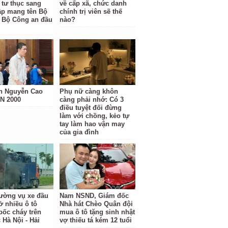
 tư thục sang
về cấp xã, chức danh
ập mang tên Bộ
chính trị viên sẽ thế
 Bộ Công an đầu
nào?
h Nguyễn Cao
Phụ nữ càng khôn
N 2000
càng phải nhớ: Có 3
điều tuyệt đối đừng
làm với chồng, kẻo tự
tay làm hao vận may
của gia đình
rường vụ xe đầu
Nam NSND, Giám đốc
ở nhiều ô tô
Nhà hát Chèo Quân đội
bốc cháy trên
mua ô tô tặng sinh nhật
 Hà Nội - Hải
vợ thiếu tá kém 12 tuổi