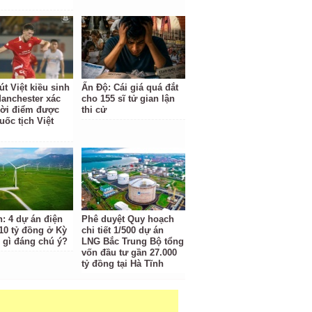
t Việt kiều sinh
Ấn Độ: Cái giá quá đắt
Manchester xác
cho 155 sĩ tử gian lận
hời điểm được
thi cử
uốc tịch Việt
h: 4 dự án điện
Phê duyệt Quy hoạch
810 tỷ đồng ở Kỳ
chi tiết 1/500 dự án
 gì đáng chú ý?
LNG Bắc Trung Bộ tổng
vốn đầu tư gần 27.000
tỷ đồng tại Hà Tĩnh