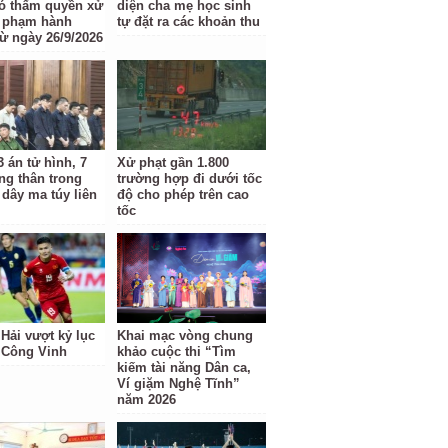
ó thẩm quyền xử
diện cha mẹ học sinh
i phạm hành
tự đặt ra các khoản thu
từ ngày 26/9/2026
 án tử hình, 7
Xử phạt gần 1.800
ng thân trong
trường hợp đi dưới tốc
dây ma túy liên
độ cho phép trên cao
tốc
Hải vượt kỷ lục
Khai mạc vòng chung
 Công Vinh
khảo cuộc thi “Tìm
kiếm tài năng Dân ca,
Ví giặm Nghệ Tĩnh”
năm 2026