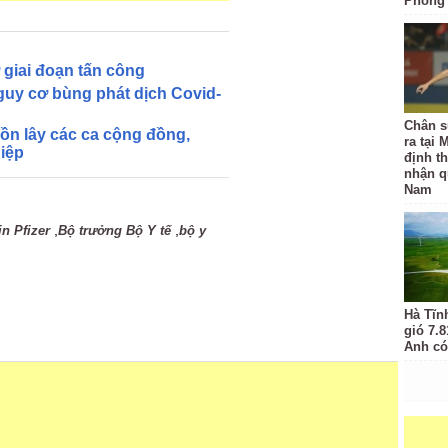
Phòng
 giai đoạn tấn công
guy cơ bùng phát dịch Covid-
Chân sú
ồn lây các ca cộng đồng,
ra tại 
iệp
định t
nhận q
Nam
,
,
in Pfizer
Bộ trưởng Bộ Y tế
bộ y
Hà Tĩn
gió 7.
Anh có