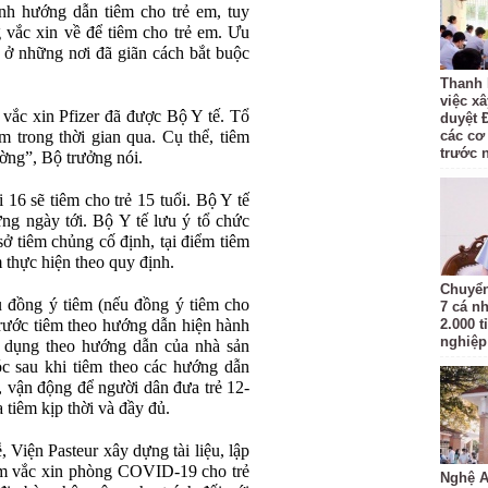
nh hướng dẫn tiêm cho trẻ em, tuy
 vắc xin về để tiêm cho trẻ em. Ưu
y ở những nơi đã giãn cách bắt buộc
Thanh 
việc x
 vắc xin Pfizer đã được Bộ Y tế. Tổ
duyệt 
m trong thời gian qua. Cụ thể, tiêm
các cơ
trước 
rường”, Bộ trưởng nói.
 16 sẽ tiêm cho trẻ 15 tuổi. Bộ Y tế
ững ngày tới. Bộ Y tế lưu ý tổ chức
 sở tiêm chủng cố định, tại điểm tiêm
 thực hiện theo quy định.
Chuyển
 đồng ý tiêm (nếu đồng ý tiêm cho
7 cá n
trước tiêm theo hướng dẫn hiện hành
2.000 t
nghiệp 
ử dụng theo hướng dẫn của nhà sản
c sau khi tiêm theo các hướng dẫn
, vận động để người dân đưa trẻ 12-
a tiêm kịp thời và đầy đủ.
 Viện Pasteur xây dựng tài liệu, lập
êm vắc xin phòng COVID-19 cho trẻ
Nghệ A