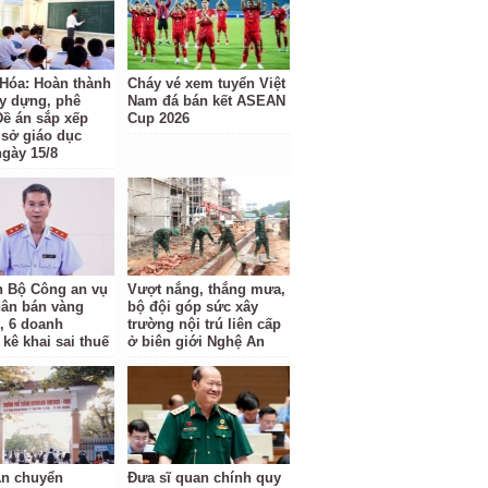
Hóa: Hoàn thành
Cháy vé xem tuyển Việt
ây dựng, phê
Nam đá bán kết ASEAN
Đề án sắp xếp
Cup 2026
 sở giáo dục
ngày 15/8
 Bộ Công an vụ
Vượt nắng, thắng mưa,
hân bán vàng
bộ đội góp sức xây
ỉ, 6 doanh
trường nội trú liên cấp
kê khai sai thuế
ở biên giới Nghệ An
n chuyển
Đưa sĩ quan chính quy