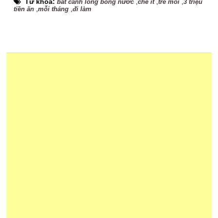
Từ khóa:
,
,
,
bát canh lõng bõng nước
chê ít
trề môi
3 triệu
,
,
tiền ăn
mỗi tháng
đi làm