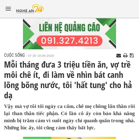
CUỘC SỐNG
07:30 18-06-2026
Mỗi tháng đưa 3 triệu tiền ăn, vợ trề
môi chê ít, đi làm về nhìn bát canh
lõng bõng nước, tôi 'hất tung' cho hả
dạ
Vậy mà vợ tôi tối ngày ca cẩm, chê mẹ chồng lẩn thần rồi
lại than thân tiếc phận. Có lần cô ấy còn bảo khả năng
mình bị trầm cảm vì suốt ngày chỉ quanh quẩn trong nhà.
Những lúc ấy, tôi cũng cảm thấy bất lực.