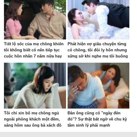
Tiết lộ sốc của mẹ chồng khiến
Phát hiện vợ giấu chuyện từng
tôi không biết có nên tiếp tục
có chồng, tôi đòi ly hôn nhưng
cuộc hôn nhân 7 năm nữa hay
sững sờ khi nghe mẹ tôi buông
không
câu này
Tôi chỉ xin bố mẹ chồng ngủ
Đàn ông cũng có "ngày đèn
ngoài phòng khách một đêm,
đỏ"? Sự thật bất ngờ về chu kỳ
sáng hôm sau ông bà xách đồ
tâm sinh lý phái mạnh
về quê, tôi sai ở đâu?