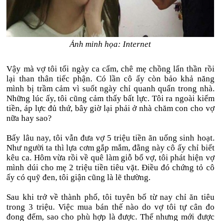
Ảnh minh họa: Internet
Vậy mà vợ tôi tối ngày ca cẩm, chê mẹ chồng lẩn thần rồi
lại than thân tiếc phận. Có lần cô ấy còn bảo khả năng
mình bị trầm cảm vì suốt ngày chỉ quanh quẩn trong nhà.
Những lúc ấy, tôi cũng cảm thấy bất lực. Tôi ra ngoài kiếm
tiền, áp lực đủ thứ, bây giờ lại phải ở nhà chăm con cho vợ
nữa hay sao?
Bấy lâu nay, tôi vẫn đưa vợ 5 triệu tiền ăn uống sinh hoạt.
Như người ta thì lựa cơm gắp mắm, đằng này cô ấy chỉ biết
kêu ca. Hôm vừa rồi về quê làm giỗ bố vợ, tôi phát hiện vợ
mình dúi cho mẹ 2 triệu tiền tiêu vặt. Điều đó chứng tỏ cô
ấy có quỹ đen, tôi giận cũng là lẽ thường.
Sau khi trở về thành phố, tôi tuyên bố từ nay chỉ ăn tiêu
trong 3 triệu. Việc mua bán thế nào do vợ tôi tự cân đo
đong đếm, sao cho phù hợp là được. Thế nhưng mới được