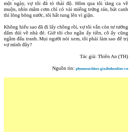
một ngày, vợ tôi đã tỏ thái độ. Hôm qua tôi tăng ca về
muộn, nhìn mâm cơm chỉ có vài miếng trứng rán, bát canh
thì lõng bõng nước, tôi hất tung lên vì giận.
Không hiểu sao đã đi lấy chồng rồi, vợ tôi vẫn còn tư tưởng
dấm dúi về nhà đẻ. Giờ tôi cho ngần ấy tiền, cô ấy cũng
ngầm đấu tranh. Mọi người nói xem, tôi phải làm sao để trị
vợ mình đây?
Tác giả: Thiên An (TH)
Nguồn tin:
phunusuckhoe.giadinhonline.vn