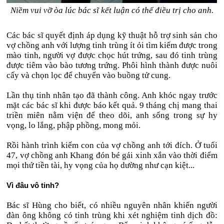
Niềm vui vỡ òa lúc bác sĩ kết luận có thể điều trị cho anh.
Các bác sĩ quyết định áp dụng kỹ thuật hỗ trợ sinh sản cho
vợ chồng anh với lượng tinh trùng ít ỏi tìm kiếm được trong
mào tinh, người vợ được chọc hút trứng, sau đó tinh trùng
được tiêm vào bào tương trứng. Phôi hình thành được nuôi
cấy và chọn lọc để chuyển vào buồng tử cung.
Lần thụ tinh nhân tạo đã thành công. Anh khóc ngay trước
mặt các bác sĩ khi được báo kết quả. 9 tháng chị mang thai
triền miên nằm viện để theo dõi, anh sống trong sự hy
vọng, lo lắng, phập phồng, mong mỏi.
Rồi hành trình kiếm con của vợ chồng anh tới đích. Ở tuổi
47, vợ chồng anh Khang đón bé gái xinh xắn vào thời điểm
mọi thứ tiền tài, hy vọng của họ dường như cạn kiệt...
Vì đâu vô tinh?
Bác sĩ Hùng cho biết, có nhiều nguyên nhân khiến người
đàn ông không có tinh trùng khi xét nghiệm tinh dịch đồ: