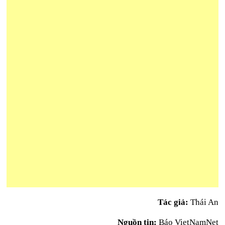
Tác giả:
Thái An
Nguồn tin:
Báo VietNamNet