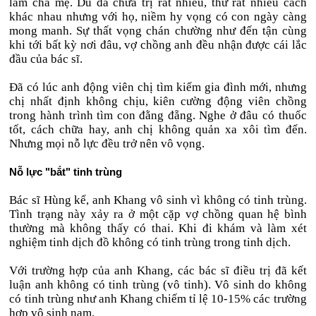
làm cha mẹ. Dù đã chữa trị rất nhiều, thử rất nhiều cách
khác nhau nhưng với họ, niềm hy vọng có con ngày càng
mong manh. Sự thất vọng chán chường như đến tận cùng
khi tới bất kỳ nơi đâu, vợ chồng anh đều nhận được cái lắc
đầu của bác sĩ.
Đã có lúc anh động viên chị tìm kiếm gia đình mới, nhưng
chị nhất định không chịu, kiên cường động viên chồng
trong hành trình tìm con đằng đẵng. Nghe ở đâu có thuốc
tốt, cách chữa hay, anh chị không quản xa xôi tìm đến.
Nhưng mọi nỗ lực đều trở nên vô vọng.
Nỗ lực "bắt" tinh trùng
Bác sĩ Hùng kể, anh Khang vô sinh vì không có tinh trùng.
Tình trạng này xảy ra ở một cặp vợ chồng quan hệ bình
thường mà không thấy có thai. Khi đi khám và làm xét
nghiệm tinh dịch đồ không có tinh trùng trong tinh dịch.
Với trường hợp của anh Khang, các bác sĩ điều trị đã kết
luận anh không có tinh trùng (vô tinh). Vô sinh do không
có tinh trùng như anh Khang chiếm tỉ lệ 10-15% các trường
hợp vô sinh nam.