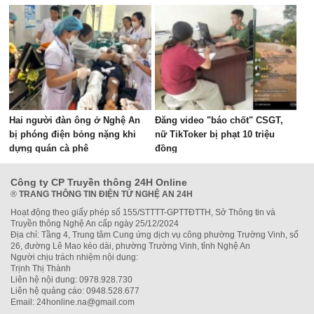
Hai người đàn ông ở Nghệ An
Đăng video "báo chốt" CSGT,
bị phóng điện bỏng nặng khi
nữ TikToker bị phạt 10 triệu
dựng quán cà phê
đồng
Công ty CP Truyền thông 24H Online
®
TRANG THÔNG TIN ĐIỆN TỬ NGHỆ AN 24H
Hoạt động theo giấy phép số 155/STTTT-GPTTĐTTH, Sở Thông tin và
Truyền thông Nghệ An cấp ngày 25/12/2024
Địa chỉ: Tầng 4, Trung tâm Cung ứng dịch vụ công phường Trường Vinh, số
26, đường Lê Mao kéo dài, phường Trường Vinh, tỉnh Nghệ An
Người chịu trách nhiệm nội dung:
Trịnh Thị Thành
Liên hệ nội dung: 0978.928.730
Liên hệ quảng cáo: 0948.528.677
Email: 24honline.na@gmail.com