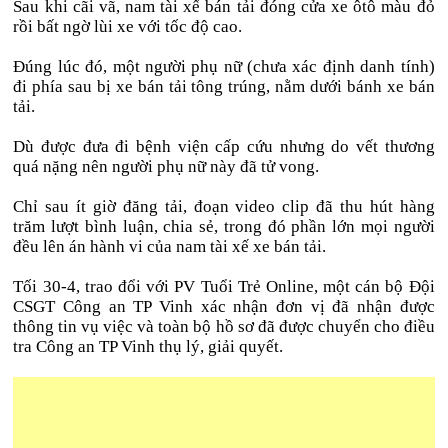
Sau khi cãi vã, nam tài xế bán tải đóng cửa xe ôtô màu đỏ
rồi bất ngờ lùi xe với tốc độ cao.
Đúng lúc đó, một người phụ nữ (chưa xác định danh tính)
đi phía sau bị xe bán tải tông trúng, nằm dưới bánh xe bán
tải.
Dù được đưa đi bệnh viện cấp cứu nhưng do vết thương
quá nặng nên người phụ nữ này đã tử vong.
Chỉ sau ít giờ đăng tải, đoạn video clip đã thu hút hàng
trăm lượt bình luận, chia sẻ, trong đó phần lớn mọi người
đều lên án hành vi của nam tài xế xe bán tải.
Tối 30-4, trao đổi với PV Tuổi Trẻ Online, một cán bộ Đội
CSGT Công an TP Vinh xác nhận đơn vị đã nhận được
thông tin vụ việc và toàn bộ hồ sơ đã được chuyển cho điều
tra Công an TP Vinh thụ lý, giải quyết.