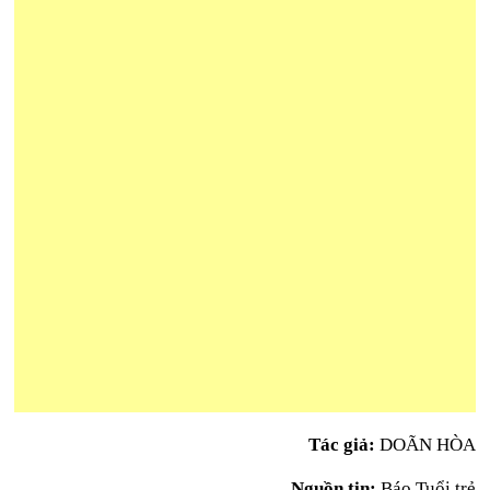
Tác giả:
DOÃN HÒA
Nguồn tin:
Báo Tuổi trẻ