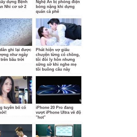
 xây dựng Bệnh
Nghệ An bị phóng điện
ản Nhi cơ sở 2
bỏng nặng khi dựng
quán cà phê
dân ghi lại được
Phát hiện vợ giấu
ượng như ngày
chuyện từng có chồng,
 trên bầu trời
tôi đòi ly hôn nhưng
sững sờ khi nghe mẹ
tôi buông câu này
g tuyên bố có
iPhone 20 Pro đang
mới!
vượt iPhone Ultra về độ
"hot"