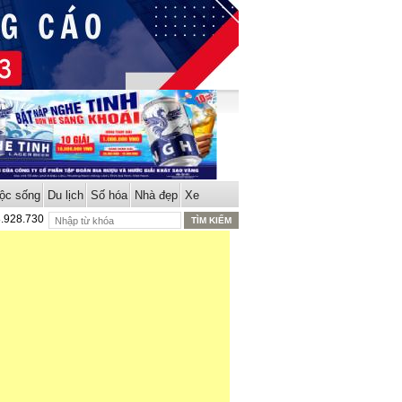
ộc sống
Du lịch
Số hóa
Nhà đẹp
Xe
8.928.730