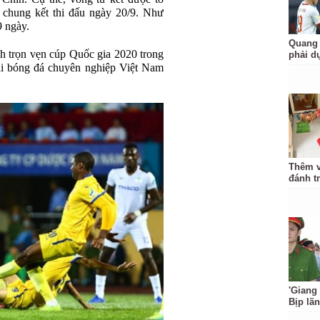
 chung kết thi đấu ngày 20/9. Như
9 ngày.
Quang 
 trọn vẹn cúp Quốc gia 2020 trong
phải d
iải bóng đá chuyên nghiệp Việt Nam
Thêm v
đánh t
'Giang
Bịp lã