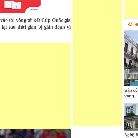
 vào tới vòng tứ kết Cúp Quốc gia
BÀI Đ
lại sau thời gian bị gián đoạn vì
Sập cô
vong
Nghệ A