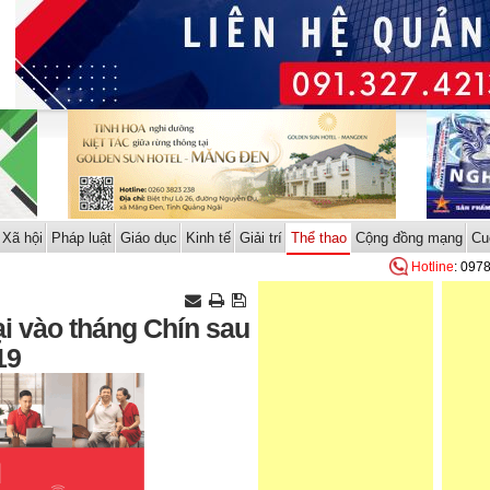
Xã hội
Pháp luật
Giáo dục
Kinh tế
Giải trí
Thể thao
Cộng đồng mạng
Cu
Hotline
: 097
ại vào tháng Chín sau
19