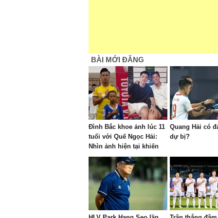
BÀI MỚI ĐĂNG
Đình Bắc khoe ảnh lúc 11
Quang Hải có đ
tuổi với Quế Ngọc Hải:
dự bị?
Nhìn ảnh hiện tại khiến
CĐV ngỡ ngàng vì dậy thì
quá thành công
HLV Park Hang Seo lần
Trận thắng đậm