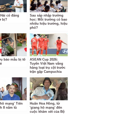
Hải có đáng
Sau sáp nhập trường
ự bị?
học: Mỗi trường có bao
nhiêu hiệu trưởng, hiệu
phó?
ụ bảo mẫu bị tố
ASEAN Cup 2026:
rẻ
Tuyển Việt Nam vắng
hàng loạt trụ cột trước
trận gặp Campuchia
 hồ mạng' Tiến
Huấn Hoa Hồng, từ
nh 8 năm tù
'giang hồ mạng' đến
cuộc khám xét của Bộ