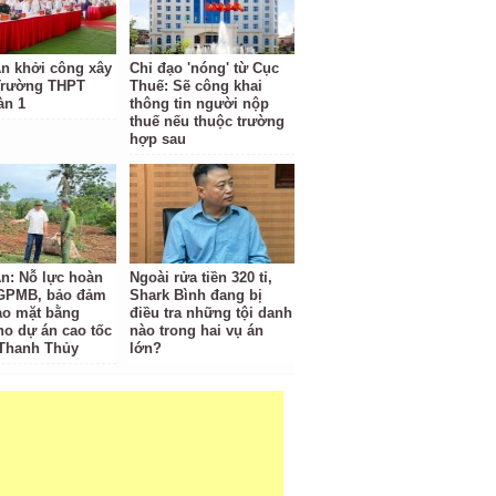
n khởi công xây
Chỉ đạo 'nóng' từ Cục
Trường THPT
Thuế: Sẽ công khai
àn 1
thông tin người nộp
thuế nếu thuộc trường
hợp sau
n: Nỗ lực hoàn
Ngoài rửa tiền 320 tỉ,
 GPMB, bảo đảm
Shark Bình đang bị
ao mặt bằng
điều tra những tội danh
ho dự án cao tốc
nào trong hai vụ án
 Thanh Thủy
lớn?