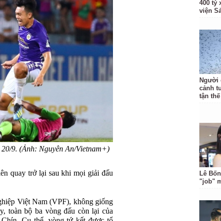
400 tỷ
viện S
Người 
cảnh t
tận thế
y 20/9. (Ảnh: Nguyên An/Vietnam+)
ên quay trở lại sau khi mọi giải đấu
Lê Bốn
"job" 
ghiệp Việt Nam (VPF), không giống
y, toàn bộ ba vòng đấu còn lại của
 Chín. Cụ thể, vòng tứ kết được tổ