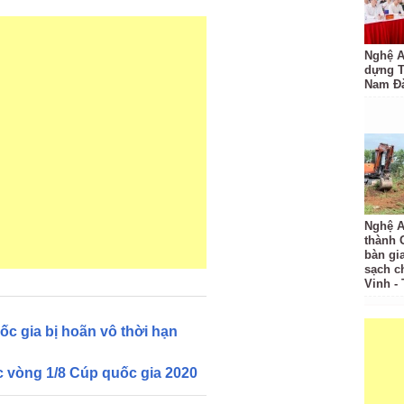
Nghệ A
dựng 
Nam Đ
Nghệ A
thành
bàn gi
sạch c
Vinh -
c gia bị hoãn vô thời hạn
c vòng 1/8 Cúp quốc gia 2020