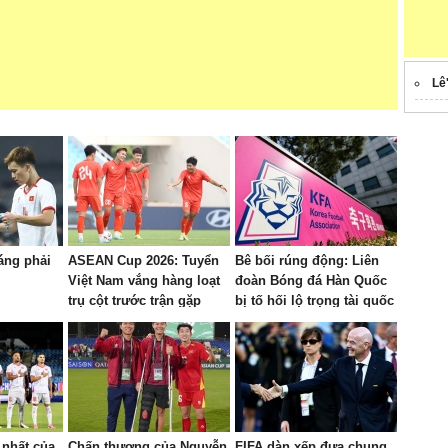
Lê
áng phải
ASEAN Cup 2026: Tuyển
Bê bối rúng động: Liên
Việt Nam vắng hàng loạt
đoàn Bóng đá Hàn Quốc
trụ cột trước trận gặp
bị tố hối lộ trọng tài quốc
Campuchia
tế
 nhất của
Chấn thương của Nguyễn
FIFA dàn xếp đưa chung