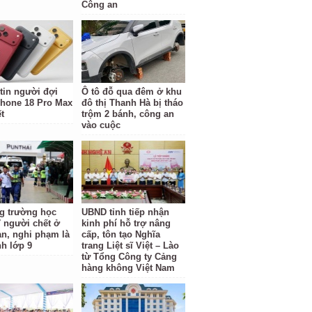
Công an
tin người đợi
Ô tô đỗ qua đêm ở khu
hone 18 Pro Max
đô thị Thanh Hà bị tháo
t
trộm 2 bánh, công an
vào cuộc
g trường học
UBND tỉnh tiếp nhận
7 người chết ở
kinh phí hỗ trợ nâng
an, nghi phạm là
cấp, tôn tạo Nghĩa
nh lớp 9
trang Liệt sĩ Việt – Lào
từ Tổng Công ty Cảng
hàng không Việt Nam