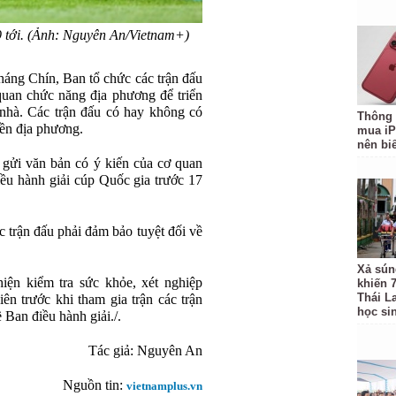
9 tới. (Ảnh: Nguyên An/Vietnam+)
háng Chín, Ban tổ chức các trận đấu
quan chức năng địa phương để triển
 nhà. Các trận đấu có hay không có
Thông 
yền địa phương.
mua iP
nên biế
 gửi văn bản có ý kiến của cơ quan
u hành giải cúp Quốc gia trước 17
c trận đấu phải đảm bảo tuyệt đối về
Xả sún
iện kiểm tra sức khỏe, xét nghiệp
khiến 
Thái L
n trước khi tham gia trận các trận
học si
 Ban điều hành giải./.
Tác giả: Nguyên An
Nguồn tin:
vietnamplus.vn