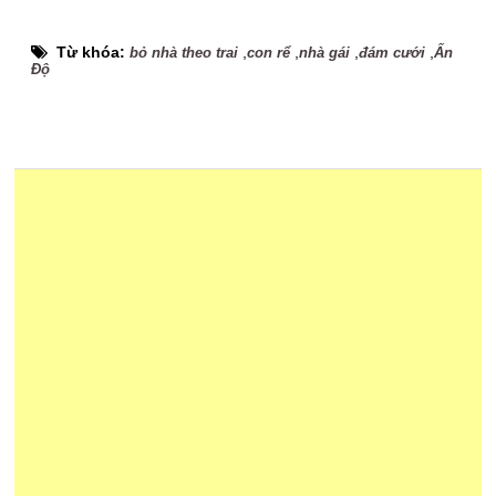
Từ khóa:
,
,
,
,
bỏ nhà theo trai
con rể
nhà gái
đám cưới
Ấn
Độ