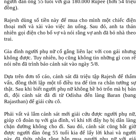
người đàn ông 55 tuổi với giá 180.000 Rupee (hơn 54 triệu
đồng).
Rajesh dùng số tiền này để mua cho mình một chiếc điện
thoại mới và xài vào việc ăn uống. Sau đó, anh ta thản
nhiên gọi điện cho bố vợ và nói rằng vợ anh đã bỏ nhà theo
trai.
Gia đình người phụ nữ cố gắng liên lạc với con gái nhưng
không được. Tuy nhiên, họ cũng không tin những gì con rể
nói nên đã trình báo cảnh sát vào ngày 5/8.
Dựa trên đơn tố cáo, cảnh sát đã triệu tập Rajesh để thẩm
vấn, đồng thời lập một tổ điều tra để tìm ra chân tướng sự
thật. Sau khi biết người phụ nữ không hề bỏ trốn mà bị bán
đi, đội cảnh sát đã đi từ Odisha đến làng Baran (bang
Rajasthan) để giải cứu cô.
Phải vất vả lắm cảnh sát mới giải cứu được người phụ nữ,
giúp cô đoàn tụ với gia đình, vì khi tới đây họ bị dân làng
chặn đường không cho đi. Sau đó, cảnh sát cũng bắt giữ
được người đàn ông 55 tuổi kia để lấy lời khai và người
này đã thừa nhận rằng hắn mua người phụ nữ với giá