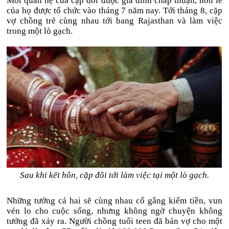
Mối quan hệ của cặp đôi được gia đình chấp thuận, hôn lễ
của họ được tổ chức vào tháng 7 năm nay. Tới tháng 8, cặp
vợ chồng trẻ cùng nhau tới bang Rajasthan và làm việc
trong một lò gạch.
Sau khi kết hôn, cặp đôi tới làm việc tại một lò gạch.
Những tưởng cả hai sẽ cùng nhau cố gắng kiếm tiền, vun
vén lo cho cuộc sống, nhưng không ngờ chuyện không
tưởng đã xảy ra. Người chồng tuổi teen đã bán vợ cho một