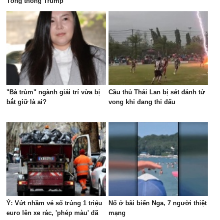
Tổng thống Trump
"Bà trùm" ngành giải trí vừa bị
Cầu thủ Thái Lan bị sét đánh tử
bắt giữ là ai?
vong khi đang thi đấu
Ý: Vứt nhầm vé số trúng 1 triệu
Nổ ở bãi biển Nga, 7 người thiệt
euro lên xe rác, 'phép màu' đã
mạng