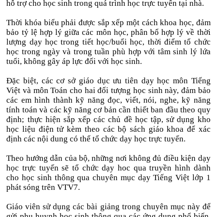
hỗ trợ cho học sinh trong quá trình học trực tuyến tại nhà.
Thời khóa biểu phải được sắp xếp một cách khoa học, đảm
bảo tỷ lệ hợp lý giữa các môn học, phân bổ hợp lý về thời
lượng dạy học trong tiết học/buổi học, thời điểm tổ chức
học trong ngày và trong tuần phù hợp với tâm sinh lý lứa
tuổi, không gây áp lực đối với học sinh.
Đặc biệt, các cơ sở giáo dục ưu tiên dạy học môn Tiếng
Việt và môn Toán cho hai đối tượng học sinh này, đảm bảo
các em hình thành kỹ năng đọc, viết, nói, nghe, kỹ năng
tính toán và các kỹ năng cơ bản cần thiết ban đầu theo quy
định; thực hiện sắp xếp các chủ đề học tập, sử dụng kho
học liệu điện tử kèm theo các bộ sách giáo khoa để xác
định các nội dung có thể tổ chức dạy học trực tuyến.
Theo hướng dẫn của bộ, những nơi không đủ điều kiện dạy
học trực tuyến sẽ tổ chức dạy hoc qua truyền hình dành
cho học sinh thông qua chuyên mục dạy Tiếng Việt lớp 1
phát sóng trên VTV7.
Giáo viên sử dụng các bài giảng trong chuyên mục này để
gửi phụ huynh học sinh thông qua các ứng dụng phổ biến,