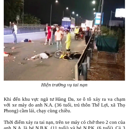
Hiện trường vụ tai nạn
Khi đến khu vực ngã tư Hàng Da, xe ô tô xảy ra va chạm
với xe máy do anh N.A. (36 tuổi, trú thôn Thế Lợi, xã Thọ
Phong) cầm lái, chạy cùng chiều.
Thời điểm xảy ra tai nạn, trên xe máy có chở theo 2 con của
anh N.A. là bé N.B.K. (11 tuổi) và bé N.P.K. (6 tuổi). Cả 3