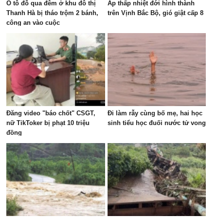
Ô tô đỗ qua đêm ở khu đô thị
Áp thấp nhiệt đới hình thành
Thanh Hà bị tháo trộm 2 bánh,
trên Vịnh Bắc Bộ, gió giật cấp 8
công an vào cuộc
Đăng video "báo chốt" CSGT,
Đi làm rẫy cùng bố mẹ, hai học
nữ TikToker bị phạt 10 triệu
sinh tiểu học đuối nước tử vong
đồng