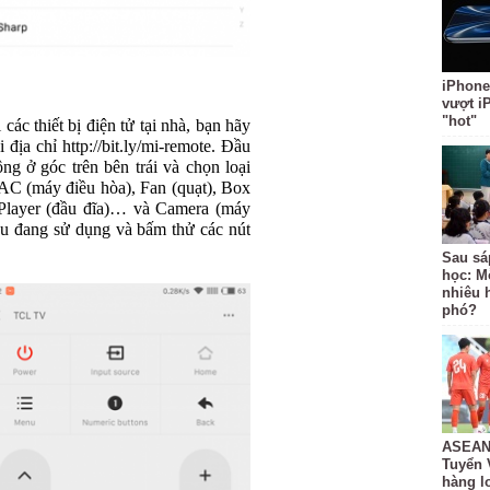
iPhone
vượt i
"hot"
ác thiết bị điện tử tại nhà, bạn hãy
địa chỉ http://bit.ly/mi-remote. Đầu
ng ở góc trên bên trái và chọn loại
 AC (máy điều hòa), Fan (quạt), Box
Player (đầu đĩa)… và Camera (máy
ệu đang sử dụng và bấm thử các nút
Sau sá
học: M
nhiêu 
phó?
ASEAN 
Tuyển 
hàng lo