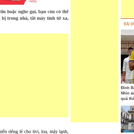
in hoặc nghe gọi, bạn còn có thể
 bị trong nhà, tắt máy tính từ xa,
BÀI Đ
Đình B
Nhìn ả
quá th
ển riêng lẻ cho tivi, loa, máy lạnh,