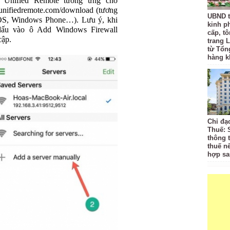
n Unified Remote tương ứng cho
.unifiedremote.com/download (tương
UBND t
iOS, Windows Phone…). Lưu ý, khi
kinh p
 dấu vào ô Add Windows Firewall
cấp, tô
cập.
trang L
từ Tổn
hàng k
Chỉ đạ
Thuế: 
thông 
thuế n
hợp sa