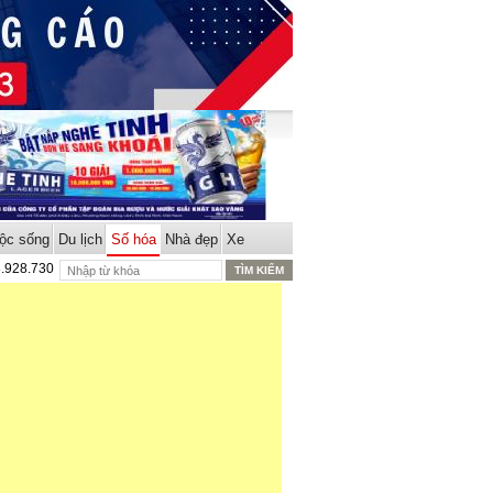
ộc sống
Du lịch
Số hóa
Nhà đẹp
Xe
8.928.730