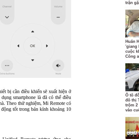
trận g
Huấn H
'giang
cuộc k
Công 
iết bị cần điều khiển sẽ xuất hiện ở
Ô tô đ
ử dụng smartphone là đã có thể điều
đô thị
 nhà. Theo thử nghiệm, Mi Remote có
trộm 2
 động tốt trong bán kính khoảng 10
vào cu