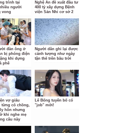
g trình tại
Nghệ An đề xuất đầu tư
nhiều người
400 tỷ xây dựng Bệnh
g vong
viện Sản Nhi cơ sở 2
ười đàn ông ở
Người dân ghi lại được
n bị phóng điện
cảnh tượng như ngày
ặng khi dựng
tận thế trên bầu trời
à phê
iện vợ giấu
Lê Bống tuyên bố có
 từng có chồng,
"job" mới!
i ly hôn nhưng
ờ khi nghe mẹ
ông câu này