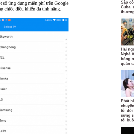
Sập côn
t số ứng dụng miễn phí trên Google
Cuba, 
g chiếc điều khiển đa tính năng.
thươn
Hai ng
Nghệ A
bỏng n
quán c
Phát h
chuyện
tôi đò
sững s
tôi bu