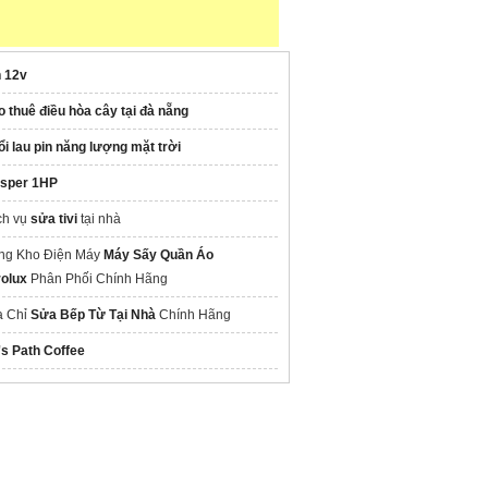
n 12v
o thuê điều hòa cây tại đà nẵng
ổi lau pin năng lượng mặt trời
sper 1HP
ch vụ
sửa tivi
tại nhà
ng Kho Điện Máy
Máy Sấy Quần Áo
rolux
Phân Phối Chính Hãng
a Chỉ
Sửa Bếp Từ Tại Nhà
Chính Hãng
's Path Coffee