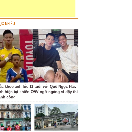
ỌC NHIỀU
ắc khoe ảnh lúc 11 tuổi với Quế Ngọc Hải:
nh hiện tại khiến CĐV ngỡ ngàng vì dậy thì
ành công