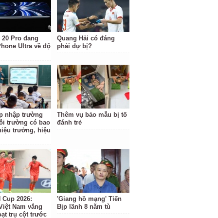
 20 Pro đang
Quang Hải có đáng
Phone Ultra về độ
phải dự bị?
p nhập trường
Thêm vụ bảo mẫu bị tố
ỗi trường có bao
đánh trẻ
hiệu trưởng, hiệu
Cup 2026:
'Giang hồ mạng' Tiến
Việt Nam vắng
Bịp lãnh 8 năm tù
ạt trụ cột trước