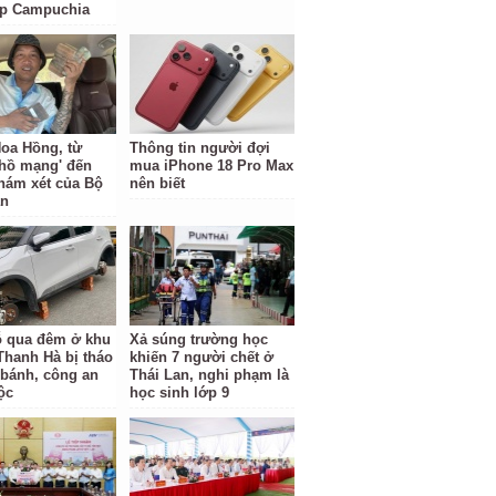
ặp Campuchia
oa Hồng, từ
Thông tin người đợi
 hồ mạng' đến
mua iPhone 18 Pro Max
hám xét của Bộ
nên biết
an
ỗ qua đêm ở khu
Xả súng trường học
 Thanh Hà bị tháo
khiến 7 người chết ở
 bánh, công an
Thái Lan, nghi phạm là
ộc
học sinh lớp 9