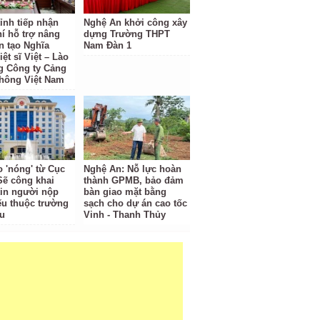
ỉnh tiếp nhận
Nghệ An khởi công xây
hí hỗ trợ nâng
dựng Trường THPT
n tạo Nghĩa
Nam Đàn 1
iệt sĩ Việt – Lào
g Công ty Cảng
hông Việt Nam
o 'nóng' từ Cục
Nghệ An: Nỗ lực hoàn
Sẽ công khai
thành GPMB, bảo đảm
tin người nộp
bàn giao mặt bằng
ếu thuộc trường
sạch cho dự án cao tốc
u
Vinh - Thanh Thủy