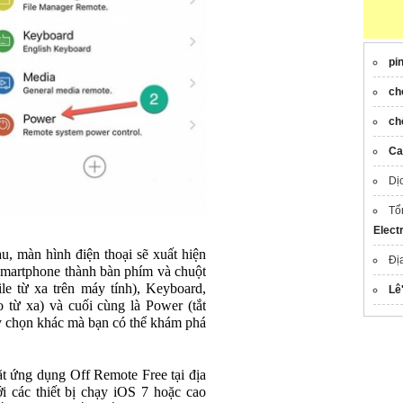
pi
ch
ch
Ca
Dị
Tổ
Elect
au, màn hình điện thoại sẽ xuất hiện
Đị
 smartphone thành bàn phím và chuột
ile từ xa trên máy tính), Keyboard,
Lê
 từ xa) và cuối cùng là Power (tắt
ùy chọn khác mà bạn có thể khám phá
t ứng dụng Off Remote Free tại địa
 với các thiết bị chạy iOS 7 hoặc cao