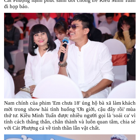
Cát Phượng hạnh phúc sánh đôi chồng trẻ Kiều Minh Tuấn
đi họp báo.
Nam chính của phim 'Em chưa 18' ủng hộ bà xã làm khách
mời trong show hài tình huống 'Ơn giời, cậu đây rồi' mùa
thứ tư. Kiều Minh Tuấn được nhiều người gọi là 'soái ca' vì
tính cách thẳng thắn, chân thành và luôn quan tâm, chia sẻ
với Cát Phượng cả về tinh thần lẫn vật chất.