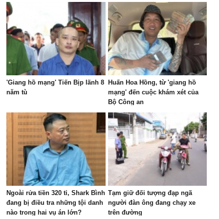
'Giang hồ mạng' Tiến Bịp lãnh 8
Huấn Hoa Hồng, từ 'giang hồ
năm tù
mạng' đến cuộc khám xét của
Bộ Công an
Ngoài rửa tiền 320 tỉ, Shark Bình
Tạm giữ đối tượng đạp ngã
đang bị điều tra những tội danh
người đàn ông đang chạy xe
nào trong hai vụ án lớn?
trên đường