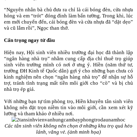
“Nguyên nhân bà chủ đưa ra chỉ là cái bóng đèn, cửa nhựa
hỏng và em “trót” đóng đinh làm bẩn tường. Trong khi, lúc
em mới chuyển đến, cái bóng đèn và cửa nhựa đã “dặt dẹo”
và cũ lắm rồi”, Ngọc than thở.
Cẩn trọng ngay từ đầu
Hiện nay, Hội sinh viên nhiều trường đại học đã thành lập
“ngân hàng nhà trọ” nhằm cung cấp địa chỉ thuê trọ giúp
sinh viên trường mình có nơi ở ưng ý. Hiền (năm thứ tư,
trường ĐH Kinh tế Quốc dân) gợi ý cho những bạn chưa có
kinh nghiệm nên chọn “ngân hàng nhà trọ” để nhận sự hỗ
trợ, tránh tình trạng mất tiền môi giới cho “cò” và bị chủ
nhà trọ ép giá.
Với những bạn tự tìm phòng trọ, Hiền khuyên tân sinh viên
không nên đặt trọn niềm tin vào môi giới, cần xem xét kỹ
lưỡng và tham khảo ở nhiều nơi.
Các tân sinh viên không nên chọn ở những khu trọ quá hẻo
lánh, vắng vẻ. (ảnh minh họa)