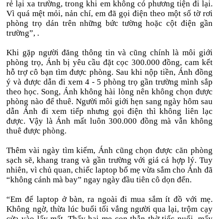
rẻ lại xa trường, trong khi em không có phương tiện đi lại.
Vì quá mệt mỏi, nản chí, em đã gọi điện theo một số tờ rơi
phòng trọ dán trên những bức tường hoặc cột điện gần
trường”, .
Khi gặp người đăng thông tin và cũng chính là môi giới
phòng trọ, Ánh bị yêu cầu đặt cọc 300.000 đồng, cam kết
hỗ trợ cô bạn tìm được phòng. Sau khi nộp tiền, Ánh đồng
ý và được dẫn đi xem 4 - 5 phòng trọ gần trường mình sắp
theo học. Song, Ánh không hài lòng nên không chọn được
phòng nào để thuê. Người môi giới hẹn sang ngày hôm sau
dẫn Ánh đi xem tiếp nhưng gọi điện thì không liên lạc
được. Vậy là Ánh mất luôn 300.000 đồng mà vẫn không
thuê được phòng.
Thêm vài ngày tìm kiếm, Ánh cũng chọn được căn phòng
sạch sẽ, khang trang và gần trường với giá cả hợp lý. Tuy
nhiên, vì chủ quan, chiếc laptop bố mẹ vừa sắm cho Ánh đã
“không cánh mà bay” ngay ngày đầu tiên cô dọn đến.
“Em để laptop ở bàn, ra ngoài đi mua sắm ít đồ với mẹ.
Không ngờ, thừa lúc buổi tối vắng người qua lại, trộm cạy
cửa vào lấy mất. Thấy hai mẹ con thẫn thờ tiếc nuối, mấy