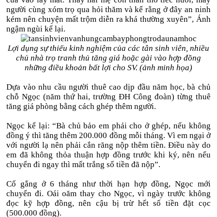
người cùng xóm trọ qua hỏi thăm và kể rằng ở đây an ninh
kém nên chuyện mất trộm diễn ra khá thường xuyên”, Ánh
ngậm ngùi kể lại.
Lợi dụng sự thiếu kinh nghiệm của các tân sinh viên, nhiều
chủ nhà trọ tranh thủ tăng giá hoặc gài vào hợp đồng
những điều khoản bất lợi cho SV. (ảnh minh họa)
Dựa vào nhu cầu người thuê cao dịp đầu năm học, bà chủ
chỗ Ngọc (năm thứ hai, trường ĐH Công đoàn) từng thuê
tăng giá phòng bằng cách ghép thêm người.
Ngọc kể lại: “Bà chủ bảo em phải cho ở ghép, nếu không
đồng ý thì tăng thêm 200.000 đồng mỗi tháng. Vì em ngại ở
với người lạ nên phải cắn răng nộp thêm tiền. Điều này do
em đã không thỏa thuận hợp đồng trước khi ký, nên nếu
chuyển đi ngay thì mất trắng số tiền đã nộp”.
Cố gắng ở 6 tháng như thời hạn hợp đồng, Ngọc mới
chuyển đi. Oái oăm thay cho Ngọc, vì ngày trước không
đọc kỹ hợp đồng, nên cậu bị trừ hết số tiền đặt cọc
(500.000 đồng).