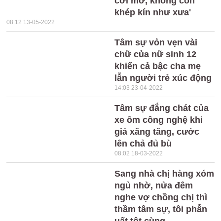
cởi mở, không còn
khép kín như xưa'
08:12 13-05-2022
Tâm sự vỏn vẹn vài
chữ của nữ sinh 12
khiến cả bậc cha mẹ
lẫn người trẻ xúc động
14:03 23-04-2022
Tâm sự đắng chát của
xe ôm công nghệ khi
giá xăng tăng, cước
lên chả đủ bù
08:02 18-03-2022
Sang nhà chị hàng xóm
ngủ nhờ, nửa đêm
nghe vợ chồng chị thì
thầm tâm sự, tôi phẫn