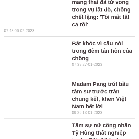
mang thai đã tử vong
trong vụ lật đò, chồng
chết lặng: 'Tôi mất tất
cả rồi'
07:48 06-02-2023
Bật khóc vì câu nói
trong đêm tân hôn của
chồng
07:39 27-01-2023
Madam Pang trút bầu
tâm sự trước trận
chung kết, khen Việt
Nam hết lời
09:29 13-01-2023
Tâm sự nữ công nhân
Tỷ Hùng thất nghiệp