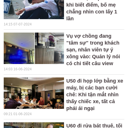
khi biết điểm, bố mẹ
chẳng nhìn con lấy 1
lần
14:15 07-07-2024
Vụ vợ chồng đang
"tâm sự" trong khách
sạn, nhân viên tự ý
xông vào: Quản lý nói
có chi tiết câu view
14:03 16-06-2024
U50 đi họp lớp bằng xe
máy, bị các bạn cười
chê: Khi tận mắt nhìn
thấy chiếc xe, tất cả
phải ái ngại
09:21 01-06-2024
U60 đi rửa bát thuê, tối