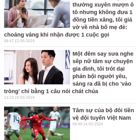
thường xuyên mượn ô
tô nhưng không đưa 1
đồng tiền xăng, tôi giả
vờ về nhà bố mẹ đẻ:
choáng váng khi nhận được 1 cuộc gọi
09:47 12-05-2024
Một đêm say sưa nghe
sếp nữ tâm sự chuyện
gia đình, tôi trót dại
phản bội người yêu,
sáng ra đã bị cho 'vào
tròng' chỉ bằng 1 câu nói chát chúa
13:23 22-03-2024
Tâm sự của bộ đôi tiền
vệ đội tuyển Việt Nam
06:49 14-02-2024