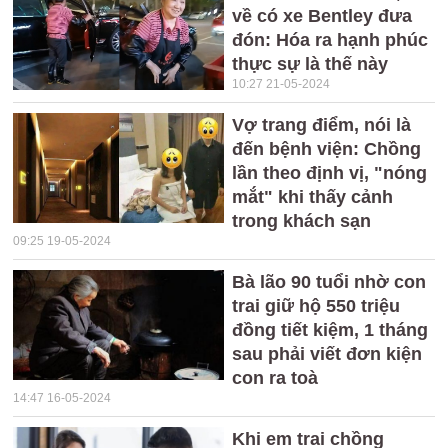
về có xe Bentley đưa
đón: Hóa ra hạnh phúc
thực sự là thế này
10:27 21-05-2024
Vợ trang điểm, nói là
đến bệnh viện: Chồng
lần theo định vị, "nóng
mắt" khi thấy cảnh
trong khách sạn
09:25 19-05-2024
Bà lão 90 tuổi nhờ con
trai giữ hộ 550 triệu
đồng tiết kiệm, 1 tháng
sau phải viết đơn kiện
con ra toà
14:47 16-05-2024
Khi em trai chồng