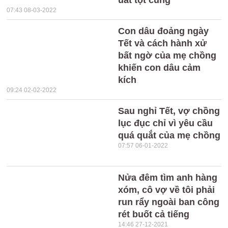
uất tột cùng
07:43 08-03-2022
Con dâu đoảng ngày
Tết và cách hành xử
bất ngờ của mẹ chồng
khiến con dâu cảm
kích
09:24 02-02-2022
Sau nghỉ Tết, vợ chồng
lục đục chỉ vì yêu cầu
quá quắt của mẹ chồng
07:57 06-01-2022
Nửa đêm tìm anh hàng
xóm, cô vợ về tôi phải
run rẩy ngoài ban công
rét buốt cả tiếng
14:46 27-12-2021