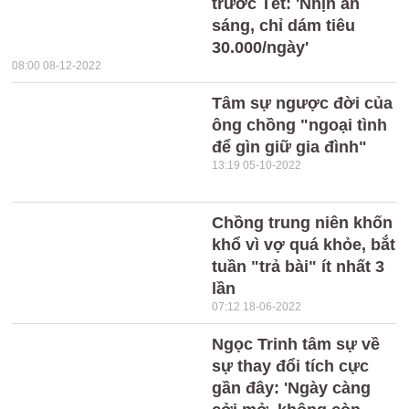
trước Tết: 'Nhịn ăn
sáng, chỉ dám tiêu
30.000/ngày'
08:00 08-12-2022
Tâm sự ngược đời của
ông chồng "ngoại tình
để gìn giữ gia đình"
13:19 05-10-2022
Chồng trung niên khốn
khổ vì vợ quá khỏe, bắt
tuần "trả bài" ít nhất 3
lần
07:12 18-06-2022
Ngọc Trinh tâm sự về
sự thay đổi tích cực
gần đây: 'Ngày càng