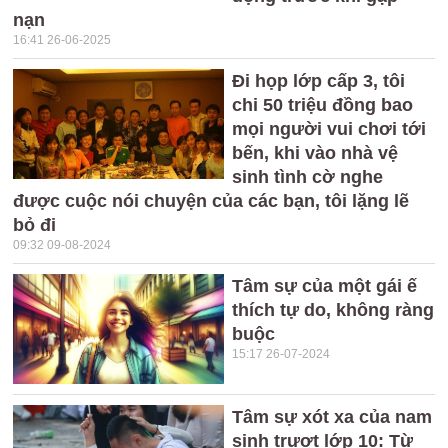
nạn
16:41 26-06-2025
Đi họp lớp cấp 3, tôi
chi 50 triệu đồng bao
mọi người vui chơi tới
bến, khi vào nhà vệ
sinh tình cờ nghe
được cuộc nói chuyện của các bạn, tôi lặng lẽ
bỏ đi
09:32 09-08-2024
Tâm sự của một gái ế
thích tự do, không ràng
buộc
15:17 26-07-2024
Tâm sự xót xa của nam
sinh trượt lớp 10: Từ