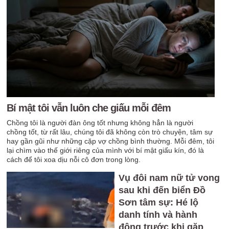
Bí mật tôi vẫn luôn che giấu mỗi đêm
Chồng tôi là người đàn ông tốt nhưng không hẳn là người
chồng tốt, từ rất lâu, chúng tôi đã không còn trò chuyện, tâm sự
hay gần gũi như những cặp vợ chồng bình thường. Mỗi đêm, tôi
lại chìm vào thế giới riêng của mình với bí mật giấu kín, đó là
cách để tôi xoa dịu nỗi cô đơn trong lòng.
Vụ đôi nam nữ tử vong
sau khi đến biển Đồ
Sơn tâm sự: Hé lộ
danh tính và hành
động trước khi gặp