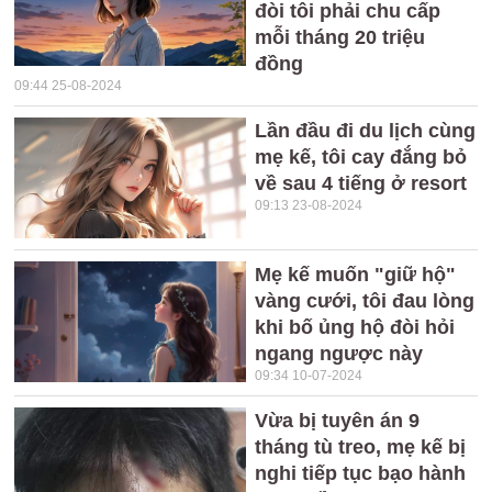
đòi tôi phải chu cấp
mỗi tháng 20 triệu
đồng
09:44 25-08-2024
Lần đầu đi du lịch cùng
mẹ kế, tôi cay đắng bỏ
về sau 4 tiếng ở resort
09:13 23-08-2024
Mẹ kế muốn "giữ hộ"
vàng cưới, tôi đau lòng
khi bố ủng hộ đòi hỏi
ngang ngược này
09:34 10-07-2024
Vừa bị tuyên án 9
tháng tù treo, mẹ kế bị
nghi tiếp tục bạo hành