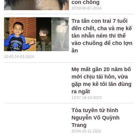
con chồng
20:50 06-07-2024
Tra tấn con trai 7 tuổi
đến chết, cha và mẹ kế
tàn nhẫn ném thi thể
vào chuồng để cho lợn
ăn
10:45 24-03-2024
Mẹ mất gần 20 năm bố
mới chịu tái hôn, vừa
gặp mẹ kế tôi lăn đùng
ra ngất
13:57 18-10-2023
Tòa tuyên tử hình
Nguyễn Võ Quỳnh
Trang
20:04 25-11-2022