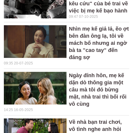
kêu cứu" của bé trai về
việc bị mẹ kế bạo hành
09:47 07-10-2025
Nhìn mẹ kế giả lả, ẽo ợt
bên đàn ông lạ, tôi về
mách bố nhưng ai ngờ
bà ta "cao tay" đến
đáng sợ
09:35 20-07-2025
Ngày đính hôn, mẹ kế
dặn dò thông gia một
câu mà tôi đỏ bừng
mặt, nhà trai thì bối rối
vô cùng
14:25 16-05-2025
Về nhà bạn trai chơi,
vô tình nghe anh hỏi