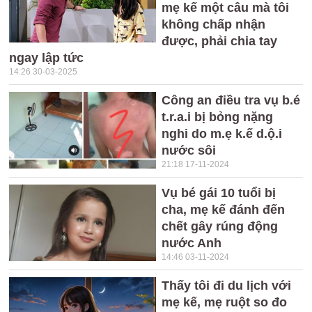
mẹ kế một câu mà tôi
không chấp nhận
được, phải chia tay
ngay lập tức
14:26 30-03-2025
Công an điều tra vụ b.é
t.r.a.i bị bỏng nặng
nghi do m.ẹ k.ế d.ộ.i
nước sôi
21:18 17-11-2024
Vụ bé gái 10 tuổi bị
cha, mẹ kế đánh đến
chết gây rúng động
nước Anh
14:46 03-11-2024
Thấy tôi đi du lịch với
mẹ kế, mẹ ruột so đo