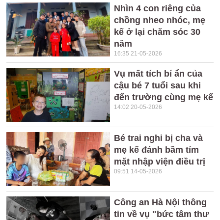
Nhìn 4 con riêng của
chồng nheo nhóc, mẹ
kế ở lại chăm sóc 30
năm
16:35 21-05-2026
Vụ mất tích bí ẩn của
cậu bé 7 tuổi sau khi
đến trường cùng mẹ kế
14:02 20-05-2026
Bé trai nghi bị cha và
mẹ kế đánh bầm tím
mặt nhập viện điều trị
09:51 14-05-2026
Công an Hà Nội thông
tin về vụ "bức tâm thư