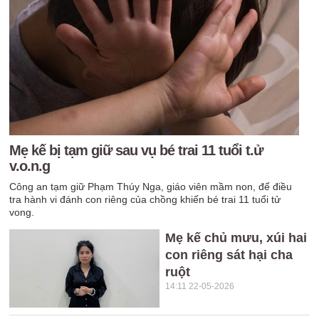
Mẹ kế bị tạm giữ sau vụ bé trai 11 tuổi t.ử
v.o.n.g
Công an tạm giữ Phạm Thúy Nga, giáo viên mầm non, để điều
tra hành vi đánh con riêng của chồng khiến bé trai 11 tuổi tử
vong.
Mẹ kế chủ mưu, xúi hai
con riêng sát hại cha
ruột
14:11 22-05-2026