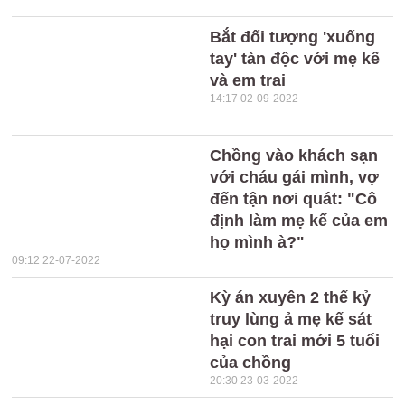
Bắt đối tượng 'xuống
tay' tàn độc với mẹ kế
và em trai
14:17 02-09-2022
Chồng vào khách sạn
với cháu gái mình, vợ
đến tận nơi quát: "Cô
định làm mẹ kế của em
họ mình à?"
09:12 22-07-2022
Kỳ án xuyên 2 thế kỷ
truy lùng ả mẹ kế sát
hại con trai mới 5 tuổi
của chồng
20:30 23-03-2022