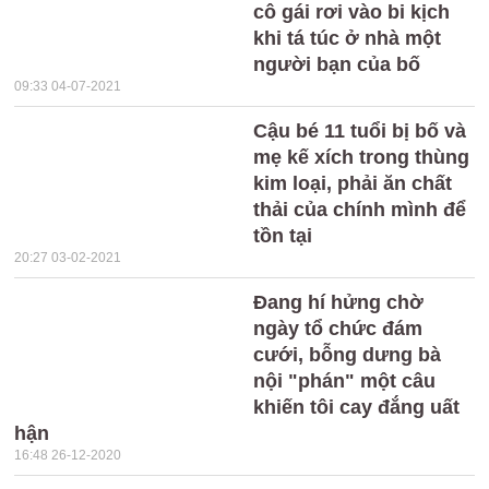
cô gái rơi vào bi kịch
khi tá túc ở nhà một
người bạn của bố
09:33 04-07-2021
Cậu bé 11 tuổi bị bố và
mẹ kế xích trong thùng
kim loại, phải ăn chất
thải của chính mình để
tồn tại
20:27 03-02-2021
Đang hí hửng chờ
ngày tổ chức đám
cưới, bỗng dưng bà
nội "phán" một câu
khiến tôi cay đắng uất
hận
16:48 26-12-2020