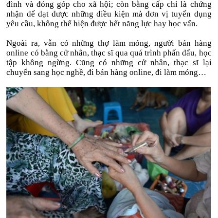
đình và đóng góp cho xã hội; còn bằng cấp chỉ là chứng
nhận để đạt được những điều kiện mà đơn vị tuyển dụng
yêu cầu, không thể hiện được hết năng lực hay học vấn.
Ngoài ra, vẫn có những thợ làm móng, người bán hàng
online có bằng cử nhân, thạc sĩ qua quá trình phấn đấu, học
tập không ngừng. Cũng có những cử nhân, thạc sĩ lại
chuyển sang học nghề, đi bán hàng online, đi làm móng…