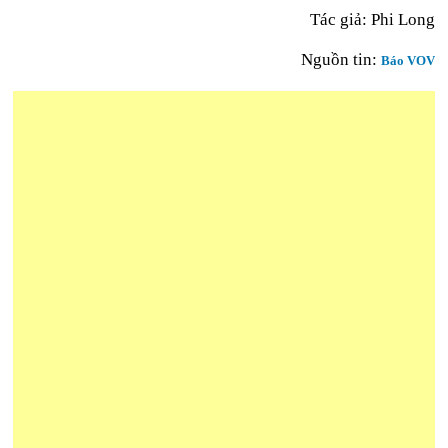
Tác giả: Phi Long
Nguồn tin:
Báo VOV