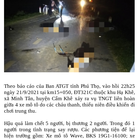
Theo báo cáo của Ban ATGT tỉnh Phú Thọ, vào hồi 22h25
ngày 21/9/2021 tại km15+050, ĐT321C thuộc khu Hạ Khê,
xã Minh Tân, huyện Cẩm Khê xảy ra vụ TNGT liên hoàn
giữa 4 xe mô tô do các cháu thanh, thiếu niên điều khiển đi
chơi trung thu.
Hậu quả làm chết 5 người, bị thương 2 người. Trong đó 1
người trong tình trạng say rượu. Các phương tiện để lại
hiện trường gồm: Xe mô tô Wave, BKS 19G1-16100; xe