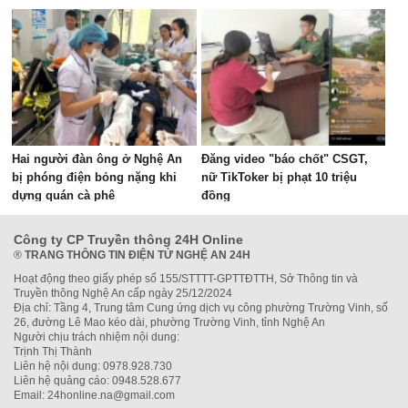
Hai người đàn ông ở Nghệ An
Đăng video "báo chốt" CSGT,
bị phóng điện bỏng nặng khi
nữ TikToker bị phạt 10 triệu
dựng quán cà phê
đồng
Công ty CP Truyền thông 24H Online
®
TRANG THÔNG TIN ĐIỆN TỬ NGHỆ AN 24H
Hoạt động theo giấy phép số 155/STTTT-GPTTĐTTH, Sở Thông tin và
Truyền thông Nghệ An cấp ngày 25/12/2024
Địa chỉ: Tầng 4, Trung tâm Cung ứng dịch vụ công phường Trường Vinh, số
26, đường Lê Mao kéo dài, phường Trường Vinh, tỉnh Nghệ An
Người chịu trách nhiệm nội dung:
Trịnh Thị Thành
Liên hệ nội dung: 0978.928.730
Liên hệ quảng cáo: 0948.528.677
Email: 24honline.na@gmail.com