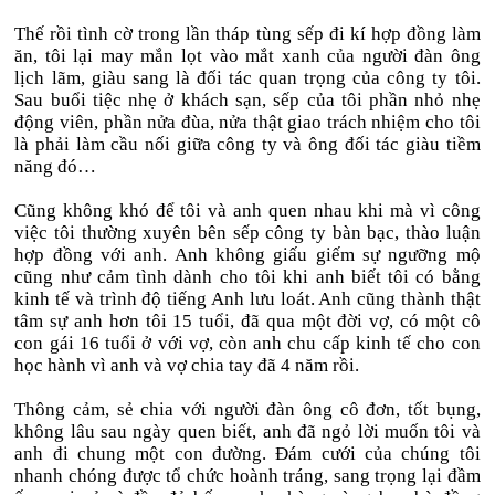
Thế rồi tình cờ trong lần tháp tùng sếp đi kí hợp đồng làm
ăn, tôi lại may mắn lọt vào mắt xanh của người đàn ông
lịch lãm, giàu sang là đối tác quan trọng của công ty tôi.
Sau buổi tiệc nhẹ ở khách sạn, sếp của tôi phần nhỏ nhẹ
động viên, phần nửa đùa, nửa thật giao trách nhiệm cho tôi
là phải làm cầu nối giữa công ty và ông đối tác giàu tiềm
năng đó…
Cũng không khó để tôi và anh quen nhau khi mà vì công
việc tôi thường xuyên bên sếp công ty bàn bạc, thào luận
hợp đồng với anh. Anh không giấu giếm sự ngưỡng mộ
cũng như cảm tình dành cho tôi khi anh biết tôi có bằng
kinh tế và trình độ tiếng Anh lưu loát. Anh cũng thành thật
tâm sự anh hơn tôi 15 tuổi, đã qua một đời vợ, có một cô
con gái 16 tuổi ở với vợ, còn anh chu cấp kinh tế cho con
học hành vì anh và vợ chia tay đã 4 năm rồi.
Thông cảm, sẻ chia với người đàn ông cô đơn, tốt bụng,
không lâu sau ngày quen biết, anh đã ngỏ lời muốn tôi và
anh đi chung một con đường. Đám cưới của chúng tôi
nhanh chóng được tổ chức hoành tráng, sang trọng lại đầm