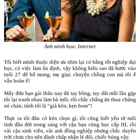
Ảnh minh họa: Internet
Tôi biết mình thuộc diện ưa nhìn lại có bằng tốt nghiệp đại
học, có việc làm ổn định, vậy không hiểu sao đã bước vào
tuổi 27 để bố mong, mẹ giục chuyện chồng con mà tôi ế
vẫn hoàn ế!
Mấy đứa bạn gái thân nay đã tay bồng, tay dắt mỗi lần gặp
tôi lại tranh nhau làm bà mối, rồi chắc chẳng ăn thua chúng
nó chán, tánh tôi là “già kén, kẹn hom”!
Thực ra tôi đâu có kén chọn gì, tôi cũng biết yêu từ mối
tình đầu đời trong sáng với cậu bạn cùng học cấp III, rồi
vài cậu sinh viên, vài anh đồng nghiệp nhưng chắc duyên
trời chưa cho nên đành chấp nhận lẻ đôi, chiếc bóng vậy.