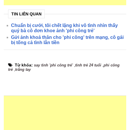
TIN LIÊN QUAN
Chuẩn bị cưới, tôi chết lặng khi vô tình nhìn thấy
quý bà cô đơn khoe ảnh 'phi công trẻ'
Gửi ảnh khoả thân cho 'phi công' trên mạng, cô gái
bị tống cả tình lẫn tiền
Từ khóa:
,
,
say tình 'phi công trẻ'
tình trẻ 24 tuổi
phi công
,
trẻ
trắng tay