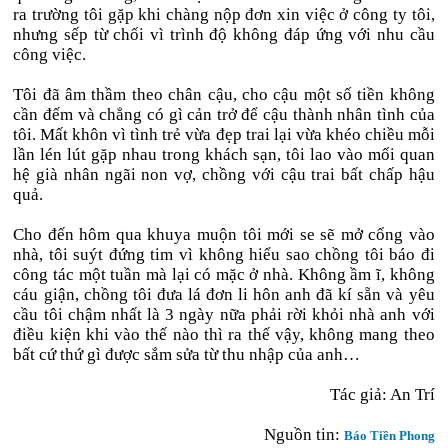
ra trường tôi gặp khi chàng nộp đơn xin việc ở công ty tôi,
nhưng sếp từ chối vì trình độ không đáp ứng với nhu cầu
công việc.
Tôi đã âm thầm theo chân cậu, cho cậu một số tiền không
cần đếm và chẳng có gì cản trở để cậu thành nhân tình của
tôi. Mất khôn vì tình trẻ vừa đẹp trai lại vừa khéo chiều mỗi
lần lén lút gặp nhau trong khách sạn, tôi lao vào mối quan
hệ già nhân ngãi non vợ, chồng với cậu trai bất chấp hậu
quả.
Cho đến hôm qua khuya muộn tôi mới se sẽ mở cổng vào
nhà, tôi suýt đứng tim vì không hiểu sao chồng tôi báo đi
công tác một tuần mà lại có mặc ở nhà. Không ầm ĩ, không
cáu giận, chồng tôi đưa lá đơn li hôn anh đã kí sẵn và yêu
cầu tôi chậm nhất là 3 ngày nữa phải rời khỏi nhà anh với
điều kiện khi vào thế nào thì ra thế vậy, không mang theo
bất cứ thứ gì được sắm sửa từ thu nhập của anh…
Tác giả:
An Trí
Nguồn tin:
Báo Tiền Phong