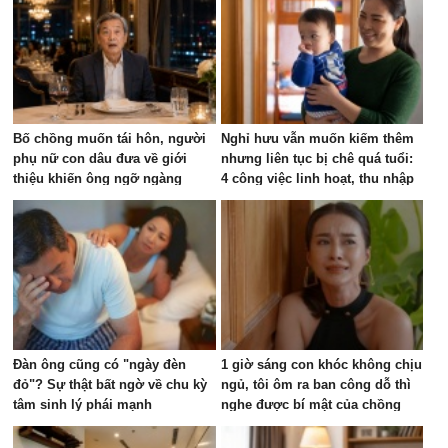
Bố chồng muốn tái hôn, người
Nghỉ hưu vẫn muốn kiếm thêm
phụ nữ con dâu đưa về giới
nhưng liên tục bị chê quá tuổi:
thiệu khiến ông ngỡ ngàng
4 công việc linh hoạt, thu nhập
vài triệu đồng mỗi tháng
Đàn ông cũng có "ngày đèn
1 giờ sáng con khóc không chịu
đỏ"? Sự thật bất ngờ về chu kỳ
ngủ, tôi ôm ra ban công dỗ thì
tâm sinh lý phái mạnh
nghe được bí mật của chồng