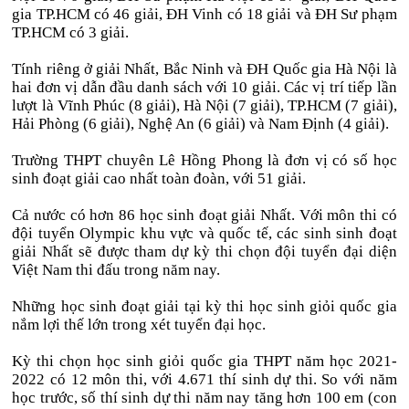
gia TP.HCM có 46 giải, ĐH Vinh có 18 giải và ĐH Sư phạm
TP.HCM có 3 giải.
Tính riêng ở giải Nhất, Bắc Ninh và ĐH Quốc gia Hà Nội là
hai đơn vị dẫn đầu danh sách với 10 giải. Các vị trí tiếp lần
lượt là Vĩnh Phúc (8 giải), Hà Nội (7 giải), TP.HCM (7 giải),
Hải Phòng (6 giải), Nghệ An (6 giải) và Nam Định (4 giải).
Trường THPT chuyên Lê Hồng Phong là đơn vị có số học
sinh đoạt giải cao nhất toàn đoàn, với 51 giải.
Cả nước có hơn 86 học sinh đoạt giải Nhất. Với môn thi có
đội tuyển Olympic khu vực và quốc tế, các sinh sinh đoạt
giải Nhất sẽ được tham dự kỳ thi chọn đội tuyển đại diện
Việt Nam thi đấu trong năm nay.
Những học sinh đoạt giải tại kỳ thi học sinh giỏi quốc gia
nắm lợi thế lớn trong xét tuyển đại học.
Kỳ thi chọn học sinh giỏi quốc gia THPT năm học 2021-
2022 có 12 môn thi, với 4.671 thí sinh dự thi. So với năm
học trước, số thí sinh dự thi năm nay tăng hơn 100 em (con