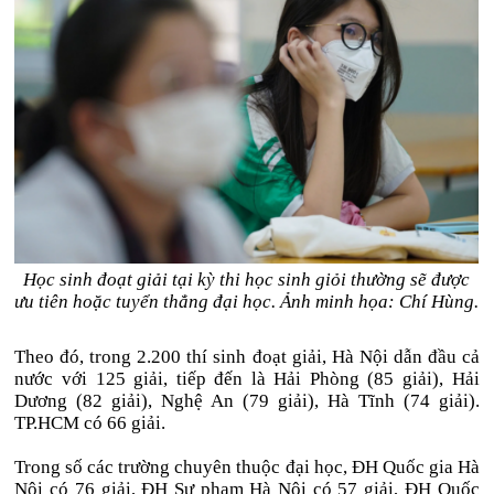
Học sinh đoạt giải tại kỳ thi học sinh giỏi thường sẽ được
ưu tiên hoặc tuyển thẳng đại học. Ảnh minh họa: Chí Hùng.
Theo đó, trong 2.200 thí sinh đoạt giải, Hà Nội dẫn đầu cả
nước với 125 giải, tiếp đến là Hải Phòng (85 giải), Hải
Dương (82 giải), Nghệ An (79 giải), Hà Tĩnh (74 giải).
TP.HCM có 66 giải.
Trong số các trường chuyên thuộc đại học, ĐH Quốc gia Hà
Nội có 76 giải, ĐH Sư phạm Hà Nội có 57 giải, ĐH Quốc