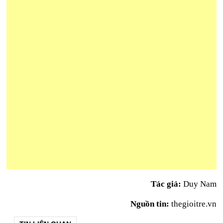
Tác giả:
Duy Nam
Nguồn tin:
thegioitre.vn