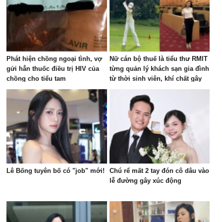
Phát hiện chồng ngoại tình, vợ
Nữ cán bộ thuế là tiểu thư RMIT
gửi hẳn thuốc điều trị HIV của
từng quản lý khách sạn gia đình
chồng cho tiểu tam
từ thời sinh viên, khí chất gây
chú ý trên sân golf
Lê Bống tuyên bố có "job" mới!
Chú rể mất 2 tay đón cô dâu vào
lễ đường gây xúc động