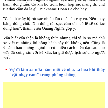
hành động xấu. Có khi họ trộm luôn hộp sạc mang đi, chứ
rút dây cắm đã là gì", nickname Hoan Le cho hay.
"Chắc bác ấy bị rút sạc nhiều lần quá nên cay cú. Nên thay
bằng dòng chữ: 'Xin đừng rút sạc, cảm ơn', có lẽ sẽ có tác
dụng hơn", thành viên Quang Nghĩa góp ý.
Vẫn biết cẩn thận là không thừa nhưng chỉ vì lo sợ mà chủ
xe viết ra những lời hống hách này thì không nên. Cũng là
ý cảnh báo nhưng người ta có nhiều cách diễn đạt sao cho
vừa đủ cứng rắn với kẻ xấu, lại giữ được lịch sự cho người
viết.
Vợ đi làm xa nửa năm mới về nhà, tá hỏa khi thấy
"vật nhạy cảm" trong phòng chồng