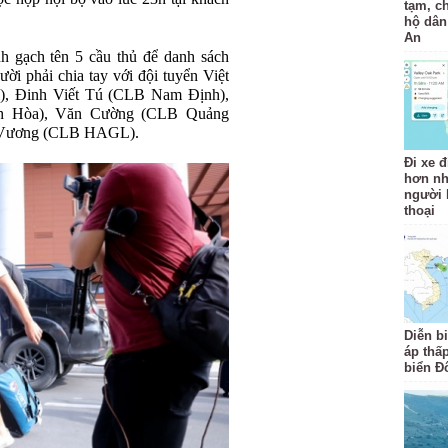
tạm, c
hộ dân
An
 gạch tên 5 cầu thủ để danh sách
i phải chia tay với đội tuyển Việt
, Đinh Viết Tú (CLB Nam Định),
h Hòa), Văn Cường (CLB Quảng
nh Vương (CLB HAGL).
Đi xe đ
hơn nh
người b
thoại
Diễn b
áp thấp
biển Đ