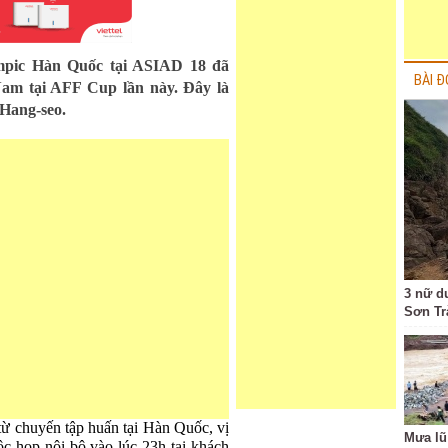
ympic Hàn Quốc tại ASIAD 18 đã
BÀI Đ
Nam tại AFF Cup lần này. Đây là
Hang-seo.
3 nữ d
Sơn Tr
 từ chuyến tập huấn tại Hàn Quốc, vị
Mưa lũ
ộc họp nội bộ vào lúc 23h tại khách