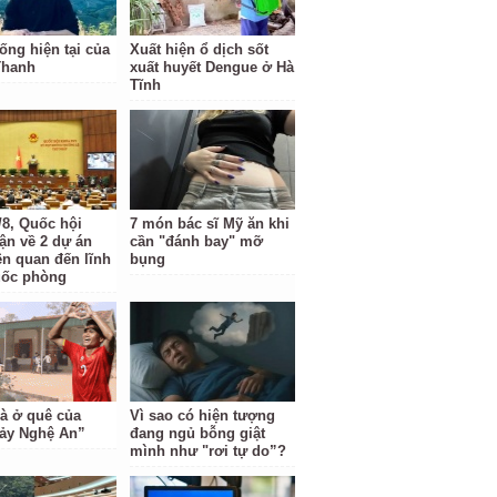
ống hiện tại của
Xuất hiện ổ dịch sốt
Thanh
xuất huyết Dengue ở Hà
Tĩnh
/8, Quốc hội
7 món bác sĩ Mỹ ăn khi
uận về 2 dự án
cần "đánh bay" mỡ
ên quan đến lĩnh
bụng
uốc phòng
à ở quê của
Vì sao có hiện tượng
ảy Nghệ An”
đang ngủ bỗng giật
mình như "rơi tự do”?