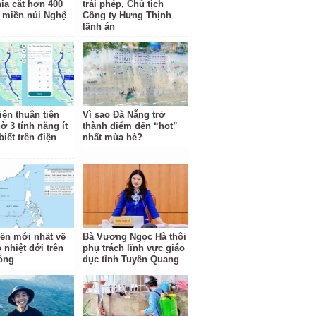
hia cắt hơn 400
trái phép, Chủ tịch
 miền núi Nghệ
Công ty Hưng Thịnh
lãnh án
iện thuận tiện
Vì sao Đà Nẵng trở
ờ 3 tính năng ít
thành điểm đến “hot”
iết trên điện
nhất mùa hè?
iến mới nhất về
Bà Vương Ngọc Hà thôi
 nhiệt đới trên
phụ trách lĩnh vực giáo
ông
dục tỉnh Tuyên Quang