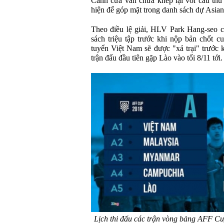
Cánh cửa vẫn chưa khép lại với cầu thủ
hiện để góp mặt trong danh sách dự Asia
Theo điều lệ giải, HLV Park Hang-seo c
sách triệu tập trước khi nộp bản chốt 
tuyển Việt Nam sẽ được "xả trại" trước k
trận đấu đầu tiên gặp Lào vào tối 8/11 tới.
Lịch thi đấu các trận vòng bảng AFF Cu