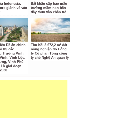
a Indonesia,
Bắt khẩn cấp bảo mẫu
ore giành vé vào
trường mầm non bắn
t
dây thun vào chân trẻ
iện Đề án chỉnh
Thu hồi 8.672,2 m² đất
ô thị các
nông nghiệp do Công
 Trường Vinh,
ty Cổ phần Tổng công
Vinh, Vinh Lộc,
ty chè Nghệ An quản lý
ưng, Vinh Phú
 Lò giai đoạn
 2030