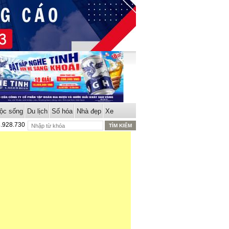
ộc sống
Du lịch
Số hóa
Nhà đẹp
Xe
8.928.730