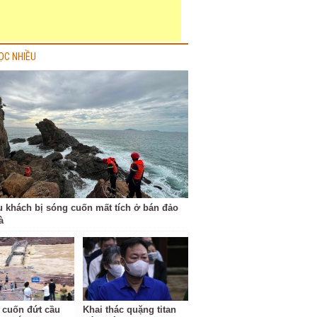
ỌC NHIỀU
u khách bị sóng cuốn mất tích ở bán đảo
à
 cuốn đứt cầu
Khai thác quặng titan