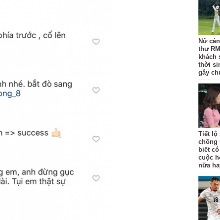
Nữ cán 
thư RM
khách 
thời si
gây chú
Tiết l
chồng 
biết có
cuộc h
nữa ha