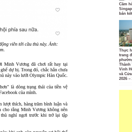
Cầm hò
Singap
bán kế
ộng viên tới cầu thủ này. Ảnh:
am.
Thực h
trang đ
phường
ởi Minh Vương đã chơi rất hay tại
Thành 
Vinh H
ghế dự bị. Trong đó, chắc hẳn chưa
và Cửa
 thủ này vào lưới Olympic Hàn Quốc.
2026 –
hơn" là dòng trạng thái của tiền vệ
 Facebook của mình.
 lượt thích, hàng trăm bình luận và
iên cho rằng Minh Vương không nên
hủ nghỉ ngơi trước khi trở lại tập