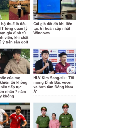
bộ thuế là tiểu
Cái giá đắt đỏ khi liên
IT từng quản lý
tục trì hoãn cập nhật
sạn gia đình từ
Windows
nh viên, khí chất
 ý trên sân golf
ộ sốc của mẹ
HLV Kim Sang-sik: 'Tôi
khiến tôi không
mong Đình Bắc vươn
 nên tiếp tục
xa hơn tầm Đông Nam
ôn nhân 7 năm
Á'
y không