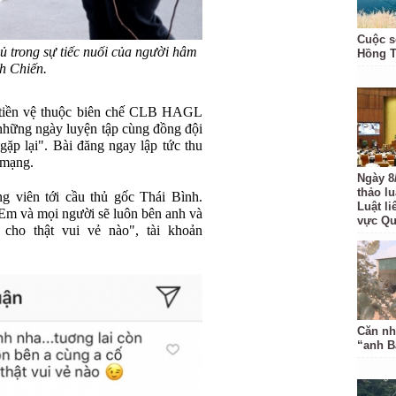
Cuộc s
ủ trong sự tiếc nuối của người hâm
Hồng 
h Chiến.
, tiền vệ thuộc biên chế CLB HAGL
 những ngày luyện tập cùng đồng đội
gặp lại". Bài đăng ngay lập tức thu
 mạng.
Ngày 8
thảo l
g viên tới cầu thủ gốc Thái Bình.
Luật li
Em và mọi người sẽ luôn bên anh và
vực Q
cho thật vui vẻ nào", tài khoản
Căn nh
“anh B