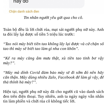
Tin nhắn người yêu gửi qua cho cô.
Toàn bộ đều là lời chửi rủa, mạt sát người phụ nữ này. Anh
ta đòi lấy lại được số tiền 5 triệu lúc trước:
“Tao nói mày biết tiền tao không lấy lại được và cứ chặn số
tao thì mày sẽ biết tao làm gì nha con khốn”.
“Kể ra mày cũng âm mưu thật, xù tiền tao tỉnh bơ vậy
mày?”.
“Mày mà dính Covid đảm bảo mày sẽ đi sớm đó nên hãy
cẩn thận. Mày dùng nhiều Zalo, Facebook để làm gì vậy, để
thả thính hả mày?”.
Hiện tại, người phụ nữ này đã cho người cũ vào danh sách
đen trên điện thoại. Tuy nhiên, anh ta ngày ngày vẫn nhắn
tin làm phiền và chửi rủa cô không tiếc lời.