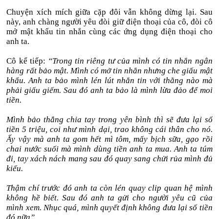
Chuyện xích mích giữa cặp đôi vẫn không dừng lại. Sau
này, anh chàng người yêu đòi giữ điện thoại của cô, đòi cô
mở mật khẩu tin nhắn cùng các ứng dụng điện thoại cho
anh ta.
Cô kể tiếp:
“Trong tin riêng tư của mình có tin nhắn ngân
hàng rất bảo mật. Mình có mở tin nhắn nhưng che giấu mật
khẩu. Anh ta bảo mình lén lút nhắn tin với thằng nào mà
phải giấu giếm. Sau đó anh ta bảo là mình lừa đảo để moi
tiền.
Mình bảo thẳng chia tay trong yên bình thì sẽ đưa lại số
tiền 5 triệu, coi như mình dại, trao không cái thân cho nó.
Ấy vậy mà anh ta gom hết mì tôm, mấy bịch sữa, gạo rồi
chai nước suối mà mình dùng tiền anh ta mua. Anh ta túm
đi, tay xách nách mang sau đó quay sang chửi rủa mình đủ
kiểu.
Thậm chí trước đó anh ta còn lén quay clip quan hệ mình
không hề biết. Sau đó anh ta gửi cho người yêu cũ của
mình xem. Nhục quá, mình quyết định không đưa lại số tiền
đó nữa”.