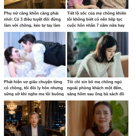
Phụ nữ càng khôn càng phải
Tiết lộ sốc của mẹ chồng khiến
nhớ: Có 3 điều tuyệt đối đừng
tôi không biết có nên tiếp tục
làm với chồng, kẻo tự tay làm
cuộc hôn nhân 7 năm nữa hay
hao vận may của gia đình
không
Phát hiện vợ giấu chuyện từng
Tôi chỉ xin bố mẹ chồng ngủ
có chồng, tôi đòi ly hôn nhưng
ngoài phòng khách một đêm,
sững sờ khi nghe mẹ tôi buông
sáng hôm sau ông bà xách đồ
câu này
về quê, tôi sai ở đâu?