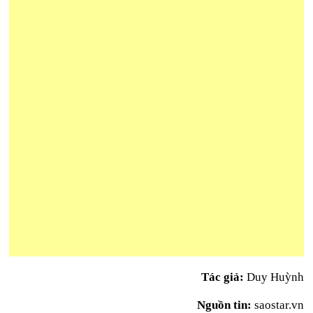
Tác giả:
Duy Huỳnh
Nguồn tin:
saostar.vn