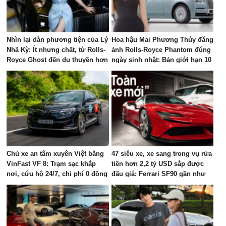
Nhìn lại dàn phương tiện của Lý
Hoa hậu Mai Phương Thúy đăng
Nhã Kỳ: Ít nhưng chất, từ Rolls-
ảnh Rolls-Royce Phantom đúng
Royce Ghost đến du thuyền hơn
ngày sinh nhật: Bản giới hạn 10
100 tỷ đồng
chiếc toàn cầu, giá quy đổi gần
68 tỷ đồng
Chủ xe an tâm xuyên Việt bằng
47 siêu xe, xe sang trong vụ rửa
VinFast VF 8: Trạm sạc khắp
tiền hơn 2,2 tỷ USD sắp được
nơi, cứu hộ 24/7, chi phí 0 đồng
đấu giá: Ferrari SF90 gần như
mới, Rolls-Royce xếp hàng dài