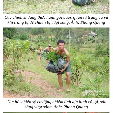
Các chiến sĩ đang thực hành gói buộc quân tư trang và vũ
khí trang bị để chuẩn bị vượt sông. Ảnh: Phong Quang
Cán bộ, chiến sỹ cơ động chiếm lĩnh địa hình có lợi, sẵn
sàng vượt sông. Ảnh: Phong Quang