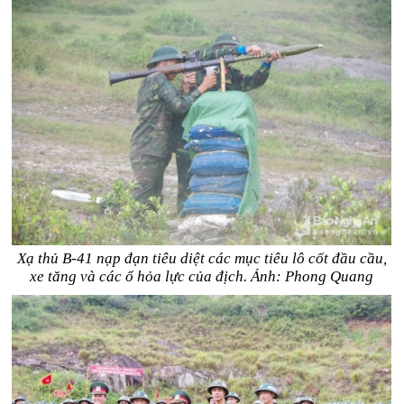
Xạ thủ B-41 nạp đạn tiêu diệt các mục tiêu lô cốt đầu cầu,
xe tăng và các ổ hỏa lực của địch. Ảnh: Phong Quang