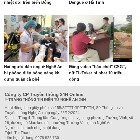
nhiệt đới trên biển Đông
Dengue ở Hà Tĩnh
Hai người đàn ông ở Nghệ An
Đăng video "báo chốt" CSGT,
bị phóng điện bỏng nặng khi
nữ TikToker bị phạt 10 triệu
dựng quán cà phê
đồng
Công ty CP Truyền thông 24H Online
®
TRANG THÔNG TIN ĐIỆN TỬ NGHỆ AN 24H
Hoạt động theo giấy phép số 155/STTTT-GPTTĐTTH, Sở Thông tin và
Truyền thông Nghệ An cấp ngày 25/12/2024
Địa chỉ: Tầng 4, Trung tâm Cung ứng dịch vụ công phường Trường Vinh, số
26, đường Lê Mao kéo dài, phường Trường Vinh, tỉnh Nghệ An
Người chịu trách nhiệm nội dung:
Trịnh Thị Thành
Liên hệ nội dung: 0978.928.730