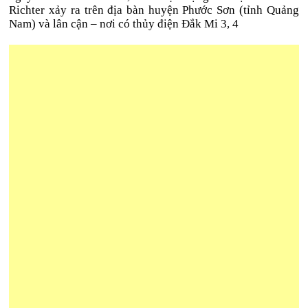
Richter xảy ra trên địa bàn huyện Phước Sơn (tỉnh Quảng
Nam) và lân cận – nơi có thủy điện Đắk Mi 3, 4