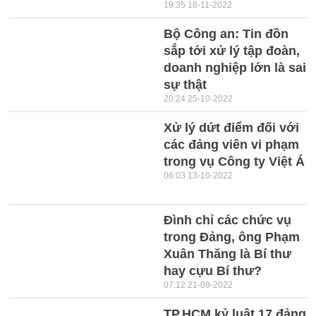
19:35 18-11-2022
Bộ Công an: Tin đồn
sắp tới xử lý tập đoàn,
doanh nghiệp lớn là sai
sự thật
20:24 25-10-2022
Xử lý dứt điểm đối với
các đảng viên vi phạm
trong vụ Công ty Việt Á
06:03 13-10-2022
Đình chỉ các chức vụ
trong Đảng, ông Phạm
Xuân Thăng là Bí thư
hay cựu Bí thư?
07:12 21-09-2022
TP.HCM kỷ luật 17 đảng