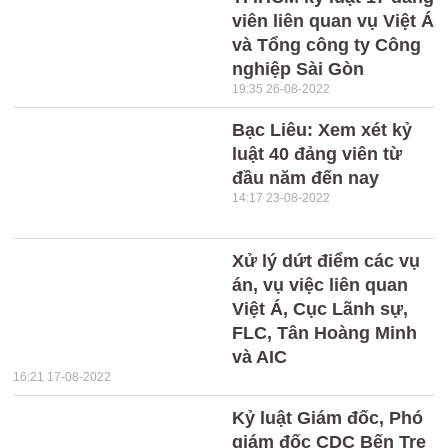
viên liên quan vụ Việt Á
và Tổng công ty Công
nghiệp Sài Gòn
19:35 26-08-2022
Bạc Liêu: Xem xét kỷ
luật 40 đảng viên từ
đầu năm đến nay
14:17 23-08-2022
Xử lý dứt điểm các vụ
án, vụ việc liên quan
Việt Á, Cục Lãnh sự,
FLC, Tân Hoàng Minh
và AIC
16:21 17-08-2022
Kỷ luật Giám đốc, Phó
giám đốc CDC Bến Tre