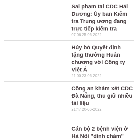
Sai phạm tại CDC Hải
Dương: Ủy ban Kiểm
tra Trung ương đang
trực tiếp kiểm tra
07:06 25-06-2022
Hủy bỏ Quyết định
tặng thưởng Huân
chương với Công ty
Việt Á
21:00 23-06-2022
Công an khám xét CDC
Đà Nẵng, thu giữ nhiều
tài liệu
21:47 20-06-2022
Cán bộ 2 bệnh viện ở
Hà Nội "dính chàm"