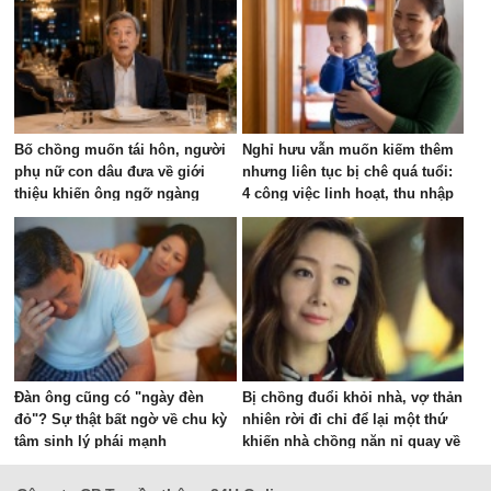
Bố chồng muốn tái hôn, người
Nghỉ hưu vẫn muốn kiếm thêm
phụ nữ con dâu đưa về giới
nhưng liên tục bị chê quá tuổi:
thiệu khiến ông ngỡ ngàng
4 công việc linh hoạt, thu nhập
vài triệu đồng mỗi tháng
Đàn ông cũng có "ngày đèn
Bị chồng đuổi khỏi nhà, vợ thản
đỏ"? Sự thật bất ngờ về chu kỳ
nhiên rời đi chỉ để lại một thứ
tâm sinh lý phái mạnh
khiến nhà chồng năn nỉ quay về