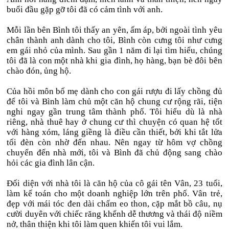
buổi đầu gặp gỡ tôi đã có cảm tình với anh.
Mỗi lần bên Bình tôi thấy an yên, ấm áp, bởi ngoài tình yêu
chân thành anh dành cho tôi, Bình còn cưng tôi như cưng
em gái nhỏ của mình. Sau gần 1 năm đi lại tìm hiểu, chúng
tôi đã là con một nhà khi gia đình, họ hàng, bạn bè đôi bên
chào đón, ủng hộ.
Của hồi môn bố mẹ dành cho con gái rượu đi lấy chồng đủ
để tôi và Bình làm chủ một căn hộ chung cư rộng rãi, tiện
nghi ngay gần trung tâm thành phố. Tôi hiểu dù là nhà
riêng, nhà thuê hay ở chung cư thì chuyện có quan hệ tốt
với hàng xóm, láng giềng là điều cần thiết, bởi khi tắt lửa
tối đèn còn nhờ đến nhau. Nên ngay từ hôm vợ chồng
chuyển đến nhà mới, tôi và Bình đã chủ động sang chào
hỏi các gia đình lân cận.
Đối diện với nhà tôi là căn hộ của cô gái tên Vân, 23 tuổi,
làm kế toán cho một doanh nghiệp lớn trên phố. Vân trẻ,
đẹp với mái tóc đen dài chấm eo thon, cặp mắt bồ câu, nụ
cười duyên với chiếc răng khểnh dễ thương và thái độ niềm
nở, thân thiện khi tôi làm quen khiến tôi vui lắm.