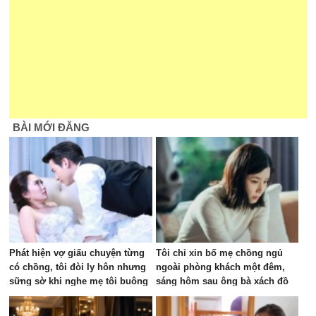
BÀI MỚI ĐĂNG
Phát hiện vợ giấu chuyện từng
Tôi chỉ xin bố mẹ chồng ngủ
có chồng, tôi đòi ly hôn nhưng
ngoài phòng khách một đêm,
sững sờ khi nghe mẹ tôi buông
sáng hôm sau ông bà xách đồ
câu này
về quê, tôi sai ở đâu?