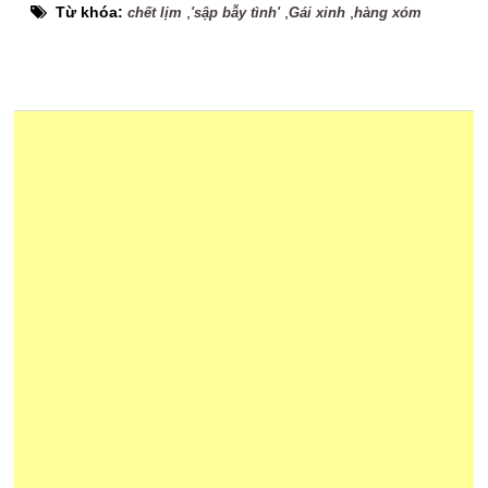
Từ khóa:
,
,
,
chết lịm
'sập bẫy tình'
Gái xinh
hàng xóm