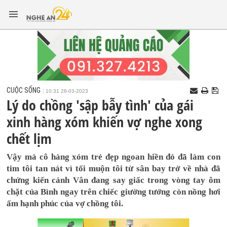
CUỘC SỐNG
10:31 28-03-2023
Lý do chồng 'sập bẫy tình' của gái
xinh hàng xóm khiến vợ nghe xong
chết lịm
Vậy mà cô hàng xóm trẻ đẹp ngoan hiền đó đã làm con
tim tôi tan nát vì tối muộn tôi từ sân bay trở về nhà đã
chứng kiến cảnh Vân đang say giấc trong vòng tay ôm
chặt của Bình ngay trên chiếc giường tưởng còn nồng hơi
ấm hạnh phúc của vợ chồng tôi.