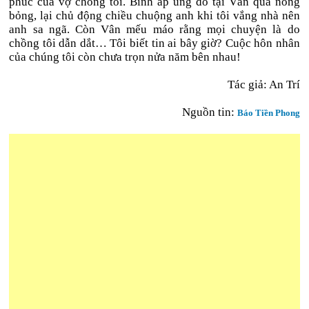
phúc của vợ chồng tôi. Bình ấp úng đổ tại Vân quá nóng
bỏng, lại chủ động chiều chuộng anh khi tôi vắng nhà nên
anh sa ngã. Còn Vân mếu máo rằng mọi chuyện là do
chồng tôi dẫn dắt… Tôi biết tin ai bây giờ? Cuộc hôn nhân
của chúng tôi còn chưa trọn nửa năm bên nhau!
Tác giả: An Trí
Nguồn tin:
Báo Tiền Phong