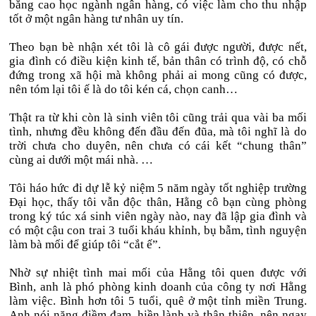
bằng cao học ngành ngân hàng, có việc làm cho thu nhập
tốt ở một ngân hàng tư nhân uy tín.
Theo bạn bè nhận xét tôi là cô gái được người, được nết,
gia đình có điều kiện kinh tế, bản thân có trình độ, có chỗ
đứng trong xã hội mà không phải ai mong cũng có được,
nên tóm lại tôi ế là do tôi kén cá, chọn canh…
Thật ra từ khi còn là sinh viên tôi cũng trải qua vài ba mối
tình, nhưng đều không đến đầu đến đũa, mà tôi nghĩ là do
trời chưa cho duyên, nên chưa có cái kết “chung thân”
cùng ai dưới một mái nhà. …
Tôi háo hức đi dự lễ kỷ niệm 5 năm ngày tốt nghiệp trường
Đại học, thấy tôi vẫn độc thân, Hằng cô bạn cùng phòng
trong ký túc xá sinh viên ngày nào, nay đã lập gia đình và
có một cậu con trai 3 tuổi kháu khỉnh, bụ bẫm, tình nguyện
làm bà mối để giúp tôi “cắt ế”.
Nhờ sự nhiệt tình mai mối của Hằng tôi quen được với
Bình, anh là phó phòng kinh doanh của công ty nơi Hằng
làm việc. Bình hơn tôi 5 tuổi, quê ở một tỉnh miền Trung.
Anh nói năng điềm đạm, hiền lành và thân thiện, nên ngay