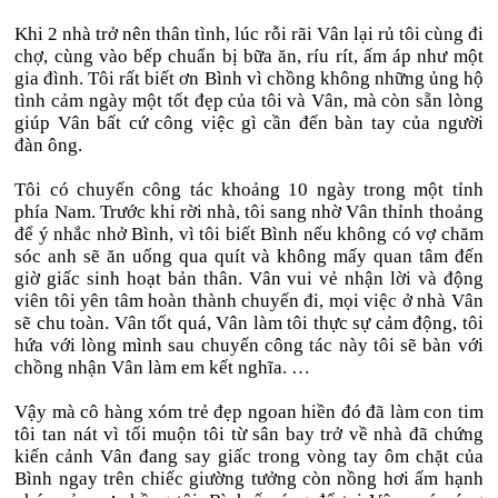
Khi 2 nhà trở nên thân tình, lúc rỗi rãi Vân lại rủ tôi cùng đi
chợ, cùng vào bếp chuẩn bị bữa ăn, ríu rít, ấm áp như một
gia đình. Tôi rất biết ơn Bình vì chồng không những ủng hộ
tình cảm ngày một tốt đẹp của tôi và Vân, mà còn sẵn lòng
giúp Vân bất cứ công việc gì cần đến bàn tay của người
đàn ông.
Tôi có chuyến công tác khoảng 10 ngày trong một tỉnh
phía Nam. Trước khi rời nhà, tôi sang nhờ Vân thỉnh thoảng
để ý nhắc nhở Bình, vì tôi biết Bình nếu không có vợ chăm
sóc anh sẽ ăn uống qua quít và không mấy quan tâm đến
giờ giấc sinh hoạt bản thân. Vân vui vẻ nhận lời và động
viên tôi yên tâm hoàn thành chuyến đi, mọi việc ở nhà Vân
sẽ chu toàn. Vân tốt quá, Vân làm tôi thực sự cảm động, tôi
hứa với lòng mình sau chuyến công tác này tôi sẽ bàn với
chồng nhận Vân làm em kết nghĩa. …
Vậy mà cô hàng xóm trẻ đẹp ngoan hiền đó đã làm con tim
tôi tan nát vì tối muộn tôi từ sân bay trở về nhà đã chứng
kiến cảnh Vân đang say giấc trong vòng tay ôm chặt của
Bình ngay trên chiếc giường tưởng còn nồng hơi ấm hạnh