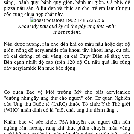
sáng), bánh quy, bánh quy giòn, bánh mì giòn. Cà phê, đế
pizza nấu sẵn, ô liu đen và thức ăn cho trẻ em làm từ ngũ
cốc cũng chứa hợp chất này.
Khoai tây nấu quá kỹ có thể gây ung thư. Ảnh:
Independent.
Nếu được nướng, rán cho đến khi có màu nâu hoặc đạt độ
giòn, nồng độ acrylamide của khoai tây, khoai lang, củ cải,
củ cải đường, củ cải vàng, củ cải Thụy Điển sẽ tăng vọt.
Bên cạnh nhiệt độ cao (trên 120 độ C), nấu quá lâu cũng
đẩy acrylamide lên mức báo động.
Cơ quan Bảo vệ Môi trường Mỹ cho biết acrylamide
"dường như gây ung thư cho người" còn Cơ quan Nghiên
cứu Ung thư Quốc tế (IARC) thuộc Tổ chức Y tế Thế giới
(WHO) nhận định đó là "một chất ung thư tiềm năng".
Nhằm bảo vệ sức khỏe, FSA khuyến cáo người dân nên
ngừng rán, nướng, rang khi thực phẩm chuyển màu vàng
chứ không chờ đến lúc nâu sẫm đồng thời ưu tiên luộc, hấp