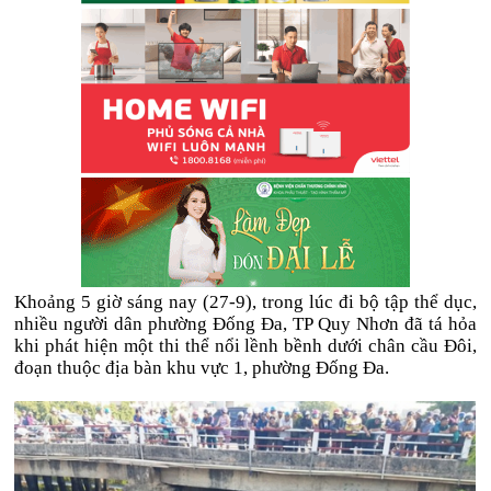
Khoảng 5 giờ sáng nay (27-9), trong lúc đi bộ tập thể dục,
nhiều người dân phường Đống Đa, TP Quy Nhơn đã tá hỏa
khi phát hiện một thi thể nổi lềnh bềnh dưới chân cầu Đôi,
đoạn thuộc địa bàn khu vực 1, phường Đống Đa.