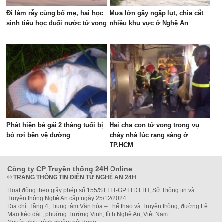
Đi làm rẫy cùng bố mẹ, hai học
Mưa lớn gây ngập lụt, chia cắt
sinh tiểu học đuối nước tử vong
nhiều khu vực ở Nghệ An
Phát hiện bé gái 2 tháng tuổi bị
Hai cha con tử vong trong vụ
bỏ rơi bên vệ đường
cháy nhà lúc rạng sáng ở
TP.HCM
Công ty CP Truyền thông 24H Online
®
TRANG THÔNG TIN ĐIỆN TỬ NGHỆ AN 24H
Hoạt động theo giấy phép số 155/STTTT-GPTTĐTTH, Sở Thông tin và
Truyền thông Nghệ An cấp ngày 25/12/2024
Địa chỉ: Tầng 4, Trung tâm Văn hóa – Thể thao và Truyền thông, đường Lê
Mao kéo dài , phường Trường Vinh, tỉnh Nghệ An, Việt Nam