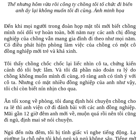
Thế nhưng hôm vừa rồi công ty chồng tôi tổ chức đi biển
anh ấy lại không muốn tôi đi cùng. Ảnh minh họa
Đến khi mọi người trong đoàn họp mặt tôi mới biết chồng
mình nói dối vợ hoàn toàn, bởi năm nay các anh chị đồng
nghiệp của chồng vẫn mang gia đình đi theo như mọi năm.
Có điều phát hiện phòng làm việc của chồng có một cô
đồng nghiệp mới trẻ và khá xinh.
Tôi thấy chồng chốc chốc lại liếc nhìn cô ta, chứng kiến
cảnh đó tôi bực lắm. Và tôi đã phần nào đoán ra lý do
chồng không muốn mình đi cùng, rõ ràng anh có tình ý với
cô ta. Nhưng có mặt nhiều đồng nghiệp của anh như vậy,
tôi chỉ còn biết nín nhịn cho qua.
Ăn tối xong về phòng, tôi đang định hỏi chuyện chồng cho
ra lẽ thì anh viện cớ đi đánh bài với các anh đồng nghiệp.
Mãi gần 12 giờ đêm anh mới về, muộn quá rồi nên tôi cũng
đi ngủ, định mai sẽ nói chuyện.
Ngủ đến nửa đêm, tôi bị tỉnh giấc vì nghe tiếng động. Lạ
giường lạ chỗ nên tôi khó ngủ và ngủ không sâu. Tiếng mở