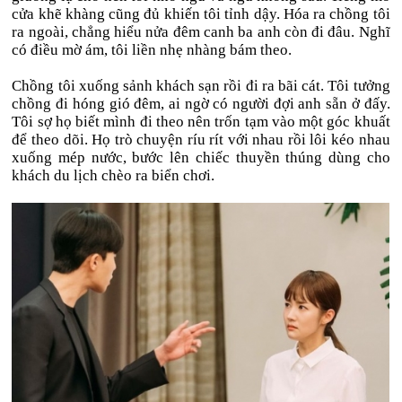
cửa khẽ khàng cũng đủ khiến tôi tỉnh dậy. Hóa ra chồng tôi
ra ngoài, chẳng hiểu nửa đêm canh ba anh còn đi đâu. Nghĩ
có điều mờ ám, tôi liền nhẹ nhàng bám theo.
Chồng tôi xuống sảnh khách sạn rồi đi ra bãi cát. Tôi tưởng
chồng đi hóng gió đêm, ai ngờ có người đợi anh sẵn ở đấy.
Tôi sợ họ biết mình đi theo nên trốn tạm vào một góc khuất
để theo dõi. Họ trò chuyện ríu rít với nhau rồi lôi kéo nhau
xuống mép nước, bước lên chiếc thuyền thúng dùng cho
khách du lịch chèo ra biển chơi.