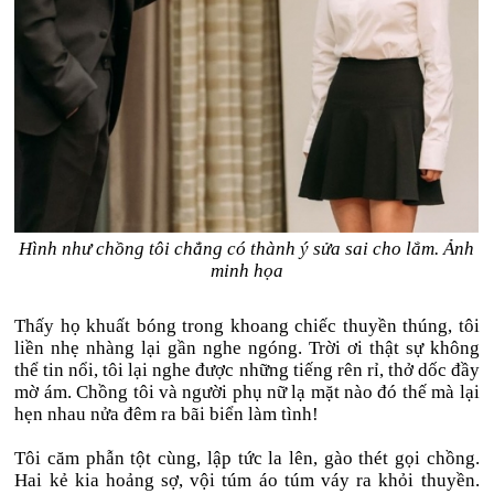
Hình như chồng tôi chẳng có thành ý sửa sai cho lắm. Ảnh
minh họa
Thấy họ khuất bóng trong khoang chiếc thuyền thúng, tôi
liền nhẹ nhàng lại gần nghe ngóng. Trời ơi thật sự không
thể tin nổi, tôi lại nghe được những tiếng rên rỉ, thở dốc đầy
mờ ám. Chồng tôi và người phụ nữ lạ mặt nào đó thế mà lại
hẹn nhau nửa đêm ra bãi biển làm tình!
Tôi căm phẫn tột cùng, lập tức la lên, gào thét gọi chồng.
Hai kẻ kia hoảng sợ, vội túm áo túm váy ra khỏi thuyền.