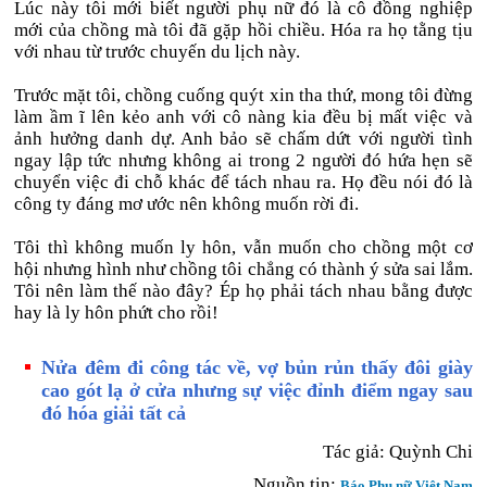
Lúc này tôi mới biết người phụ nữ đó là cô đồng nghiệp
mới của chồng mà tôi đã gặp hồi chiều. Hóa ra họ tằng tịu
với nhau từ trước chuyến du lịch này.
Trước mặt tôi, chồng cuống quýt xin tha thứ, mong tôi đừng
làm ầm ĩ lên kẻo anh với cô nàng kia đều bị mất việc và
ảnh hưởng danh dự. Anh bảo sẽ chấm dứt với người tình
ngay lập tức nhưng không ai trong 2 người đó hứa hẹn sẽ
chuyển việc đi chỗ khác để tách nhau ra. Họ đều nói đó là
công ty đáng mơ ước nên không muốn rời đi.
Tôi thì không muốn ly hôn, vẫn muốn cho chồng một cơ
hội nhưng hình như chồng tôi chẳng có thành ý sửa sai lắm.
Tôi nên làm thế nào đây? Ép họ phải tách nhau bằng được
hay là ly hôn phứt cho rồi!
Nửa đêm đi công tác về, vợ bủn rủn thấy đôi giày
cao gót lạ ở cửa nhưng sự việc đỉnh điểm ngay sau
đó hóa giải tất cả
Tác giả:
Quỳnh Chi
Nguồn tin:
Báo Phụ nữ Việt Nam