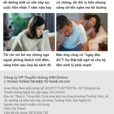
tôi không biết có nên tiếp tục
có chồng, tôi đòi ly hôn nhưng
cuộc hôn nhân 7 năm nữa hay
sững sờ khi nghe mẹ tôi buông
không
câu này
Tôi chỉ xin bố mẹ chồng ngủ
Đàn ông cũng có "ngày đèn
ngoài phòng khách một đêm,
đỏ"? Sự thật bất ngờ về chu kỳ
sáng hôm sau ông bà xách đồ
tâm sinh lý phái mạnh
về quê, tôi sai ở đâu?
Công ty CP Truyền thông 24H Online
®
TRANG THÔNG TIN ĐIỆN TỬ NGHỆ AN 24H
Hoạt động theo giấy phép số 155/STTTT-GPTTĐTTH, Sở Thông tin và
Truyền thông Nghệ An cấp ngày 25/12/2024
Địa chỉ: Tầng 4, Trung tâm Cung ứng dịch vụ công phường Trường Vinh, số
26, đường Lê Mao kéo dài, phường Trường Vinh, tỉnh Nghệ An
Người chịu trách nhiệm nội dung:
Trịnh Thị Thành
Liên hệ nội dung: 0978.928.730