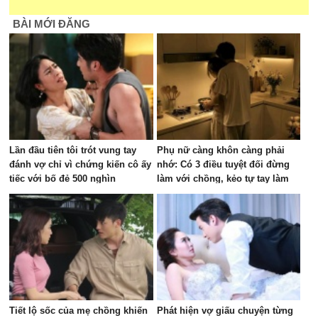
BÀI MỚI ĐĂNG
Lần đầu tiên tôi trót vung tay
Phụ nữ càng khôn càng phải
đánh vợ chỉ vì chứng kiến cô ấy
nhớ: Có 3 điều tuyệt đối đừng
tiếc với bố đẻ 500 nghìn
làm với chồng, kẻo tự tay làm
hao vận may của gia đình
Tiết lộ sốc của mẹ chồng khiến
Phát hiện vợ giấu chuyện từng