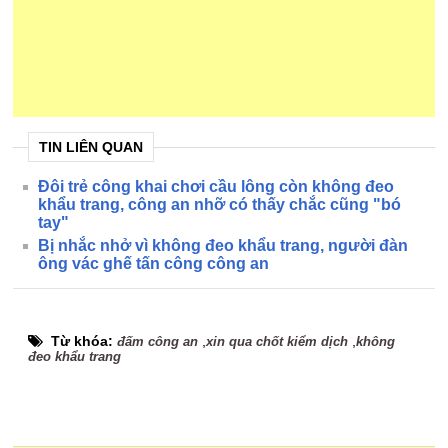
TIN LIÊN QUAN
Đôi trẻ công khai chơi cầu lông còn không đeo
khẩu trang, công an nhỡ có thấy chắc cũng "bó
tay"
Bị nhắc nhở vì không đeo khẩu trang, người đàn
ông vác ghế tấn công công an
Từ khóa:
,
,
đấm công an
xin qua chốt kiểm dịch
không
đeo khẩu trang