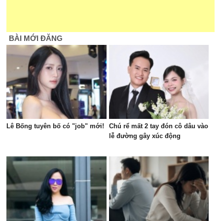
BÀI MỚI ĐĂNG
Lê Bống tuyên bố có "job" mới!
Chú rể mất 2 tay đón cô dâu vào
lễ đường gây xúc động