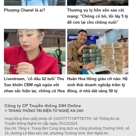
Phượng Chanel là ai?
Thương vụ ly hôn xôn xao cõi
mạng: "Chồng có bồ, tôi lấy 5 tỷ
để con lại cho chồng nuôi"
Livestream, 'cô dâu 62 tuổi' Thu
Huấn Hoa Hồng giàu cỡ nào: Hệ
Sao khiến CĐM ngã ngửa với
sinh thái doanh nghiệp trăm tỷ
nhan sắc hiện tại, chồng cũ Hoa
đồng, ở nhà dát vàng 50 tỷ
Cương bị réo tên
Công ty CP Truyền thông 24H Online
®
TRANG THÔNG TIN ĐIỆN TỬ NGHỆ AN 24H
Hoạt động theo giấy phép số 155/STTTT-GPTTĐTTH, Sở Thông tin và
Truyền thông Nghệ An cấp ngày 25/12/2024
Địa chỉ: Tầng 4, Trung tâm Cung ứng dịch vụ công phường Trường Vinh, số
26, đường Lê Mao kéo dài, phường Trường Vinh, tỉnh Nghệ An