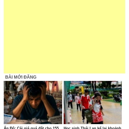
BÀI MỚI ĐĂNG
Ấn Độ: Cái giá quá đắt cho 155
Học sinh Thái Lan kể lại khoảnh