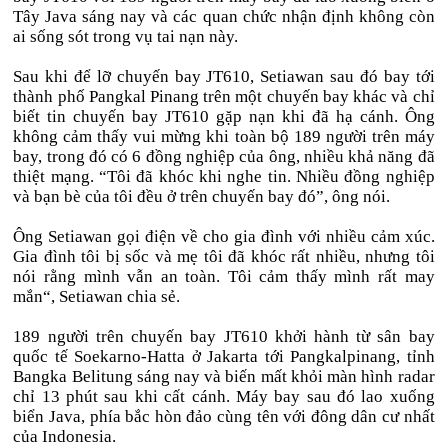
Tây Java sáng nay và các quan chức nhận định không còn
ai sống sót trong vụ tai nạn này.
Sau khi để lỡ chuyến bay JT610, Setiawan sau đó bay tới
thành phố Pangkal Pinang trên một chuyến bay khác và chỉ
biết tin chuyến bay JT610 gặp nạn khi đã hạ cánh. Ông
không cảm thấy vui mừng khi toàn bộ 189 người trên máy
bay, trong đó có 6 đồng nghiệp của ông, nhiều khả năng đã
thiệt mạng. “Tôi đã khóc khi nghe tin. Nhiều đồng nghiệp
và bạn bè của tôi đều ở trên chuyến bay đó”, ông nói.
Ông Setiawan gọi điện về cho gia đình với nhiều cảm xúc.
Gia đình tôi bị sốc và mẹ tôi đã khóc rất nhiều, nhưng tôi
nói rằng mình vẫn an toàn. Tôi cảm thấy mình rất may
mắn“, Setiawan chia sẻ.
189 người trên chuyến bay JT610 khởi hành từ sân bay
quốc tế Soekarno-Hatta ở Jakarta tới Pangkalpinang, tỉnh
Bangka Belitung sáng nay và biến mất khỏi màn hình radar
chỉ 13 phút sau khi cất cánh. Máy bay sau đó lao xuống
biển Java, phía bắc hòn đảo cùng tên với đông dân cư nhất
của Indonesia.