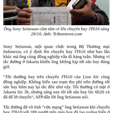
Ông Sony Setiawan cầm tấm vé lên chuyến bay JT610 sáng
29/10. Ảnh: Tribunnews.com
Sony Setiawan, một quan chức trong Bộ Thương mại
Indonesia, có ý định lên chuyến bay JT610 như bao lần
khác mà ông cùng đồng nghiệp vẫn đi hàng tuần. Nhưng vì
tắc đường ở Jakarta khiến ông không kịp tới sân bay đúng
giờ.
“Tôi thường bay trên chuyến JT610 của Lion Air cùng
đồng nghiệp. Không hiểu sao trạm thu phí trên đường tới
sân bay hôm nay lại tắc đến như vậy. Tôi thường có mặt ở
Jakarta lúc 3h, nhưng sáng nay tôi tới sân bay lúc 6h20 và
đã để lỡ chuyến“, AFP dẫn lời ông Setiawan nói.
Tắc đường đã vô tình “cứu mạng” ông Setiawan khi chuyến
bay JT610 với 189 người trên máy bay đã lao xuống biển ở