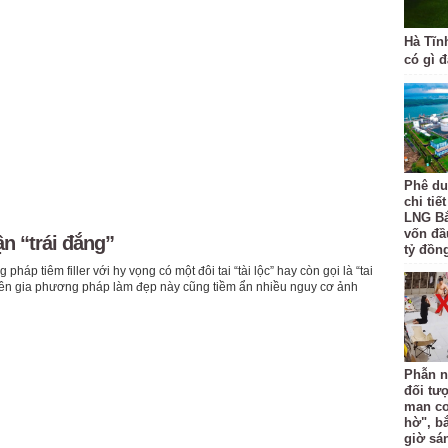
Hà Tĩn
có gì 
Phê du
chi tiế
LNG Bắ
vốn đầ
ận “trái đắng”
tỷ đồng
háp tiêm filler với hy vọng có một đôi tai “tài lộc” hay còn gọi là “tai
yên gia phương pháp làm đẹp này cũng tiềm ẩn nhiều nguy cơ ảnh
Phẫn n
đối tư
man co
hờ", b
giờ sá