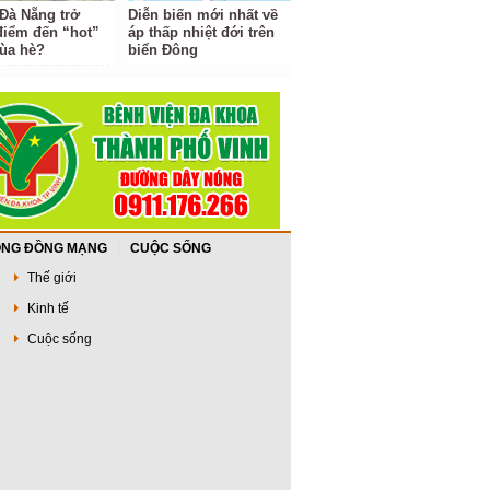
 Đà Nẵng trở
Diễn biến mới nhất về
điểm đến “hot”
áp thấp nhiệt đới trên
ùa hè?
biển Đông
NG ĐỒNG MẠNG
CUỘC SỐNG
Thế giới
Kinh tế
Cuộc sống