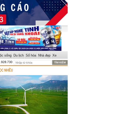
ộc sống
Du lịch
Số hóa
Nhà đẹp
Xe
8.928.730
ỌC NHIỀU