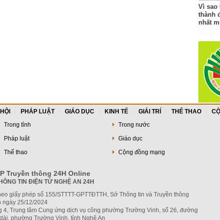
Vì sao
thành 
nhất m
 HỘI
PHÁP LUẬT
GIÁO DỤC
KINH TẾ
GIẢI TRÍ
THỂ THAO
CỘ
Trong tỉnh
Trong nước
Pháp luật
Giáo dục
Thể thao
Cộng đồng mạng
P Truyền thông 24H Online
HÔNG TIN ĐIỆN TỬ NGHỆ AN 24H
heo giấy phép số 155/STTTT-GPTTĐTTH, Sở Thông tin và Truyền thông
 ngày 25/12/2024
ng 4, Trung tâm Cung ứng dịch vụ công phường Trường Vinh, số 26, đường
dài, phường Trường Vinh, tỉnh Nghệ An