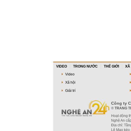
VIDEO
TRONG NƯỚC
THẾ GIỚI
XÃ
Video
Xã hội
Giải trí
Công ty C
®
TRANG T
Hoạt động t
Nghệ An cấp
Địa chỉ: Tầ
Lê Mao kéo 