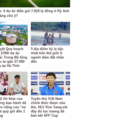
h: 4 dự án điện gió 7.810 tỷ đồng ở Kỳ Anh
đáng chú ý?
yệt Quy hoạch
5 địa điểm kỳ lạ bậc
t 1/500 dự án
nhất trên thế giới ít
c Trung Bộ tổng
người dám đặt chân
u tư gần 27.000
đến
 tại Hà Tĩnh
ộ lời khai của
Tuyển thủ Việt Nam
ợng bạo hành dã
chính thức được xóa
n riêng của "vợ
thẻ, HLV Kim Sang-sik
ắt quỳ gối đến 1
đầy đủ lực lượng đá
ng
bán kết AFF Cup