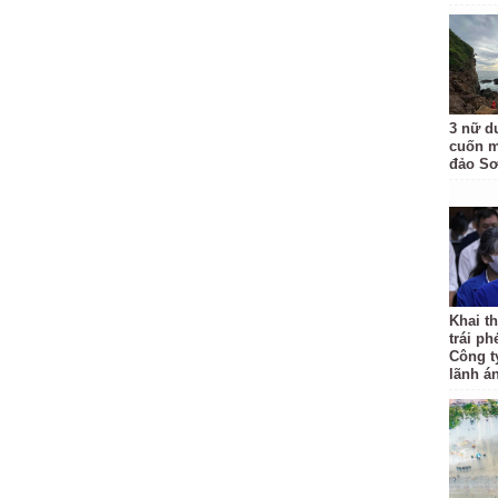
3 nữ d
cuốn m
đảo Sơ
Khai th
trái ph
Công t
lãnh á