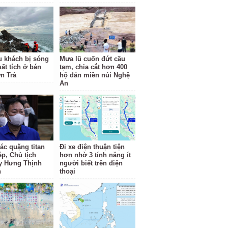
u khách bị sóng
Mưa lũ cuốn đứt cầu
ất tích ở bán
tạm, chia cắt hơn 400
n Trà
hộ dân miền núi Nghệ
An
ác quặng titan
Đi xe điện thuận tiện
ép, Chủ tịch
hơn nhờ 3 tính năng ít
y Hưng Thịnh
người biết trên điện
n
thoại