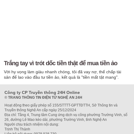
Trắng tay vì trót dốc tiền thật để mua tiền ảo
Với hy vọng làm giàu nhanh chóng, tôi đã vay nợ, thế chấp tài
sản để lao vào đầu tư tiền ảo, kết quả là "tiền mất tật mang".
Công ty CP Truyền thông 24H Online
®
TRANG THÔNG TIN ĐIỆN TỬ NGHỆ AN 24H
Hoạt động theo giấy phép số 155/STTTT-GPTTĐTTH, Sở Thông tin và
Truyền thông Nghệ An cấp ngày 25/12/2024
Địa chỉ: Tầng 4, Trung tâm Cung ứng dịch vụ công phường Trường Vinh, số
26, đường Lê Mao kéo dài, phường Trường Vinh, tỉnh Nghệ An
Người chịu trách nhiệm nội dung:
Trịnh Thị Thành